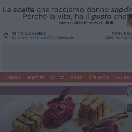
PI
33
°C
CIELO SERENO
NOTIZIE D
34°
DOMANI MIN
25.5°
MAX
A
BISCEGLIE
DIRETTORE
ANTO
AGENDA
IREPORT
METEO
VIDEO
FARMACIE
NECROL