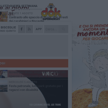
Ù LETTI QUESTA SETTIMANA
SABATO 1 AGOSTO
Contrasto allo spaccio di droga, due arresti
dei carabinieri a Bisceglie
A
BISCEGLIE
MARTEDÌ 4 AGOSTO
APP
Emergenza caldo, il Comune di Bisceglie
NIO QUINTO
attiva i "rifugi climatici"
MERCOLEDÌ 5 AGOSTO
Dramma alla spiaggia Bi-Marmi: un
anziano ha un malore e perde la vita
MARTEDÌ 4 AGOSTO
Due auto incendiate nella notte in via Dieta
delle Puglie
OGI
SABATO 1 AGOSTO
Arresti per droga, Angarano: «La lotta allo
spaccio è una priorità per la sicurezza»
MERCOLEDÌ 5 AGOSTO
Festa patronale, luna park gratuito per i
ragazzi con disabilità