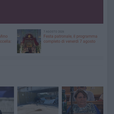
7 AGOSTO 2026
 Mino
Festa patronale, il programma
ccella:
completo di venerdì 7 agosto