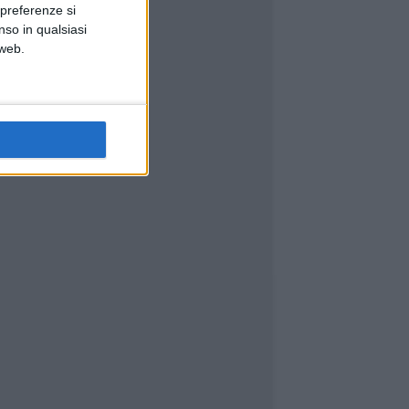
 preferenze si
nso in qualsiasi
 web.