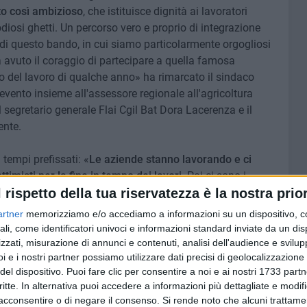
to così ambizioso
, che istituisce dignità ai lavoratori
odiosi ghetti. Un percorso vero e proprio di integrazione
e di questo bando, in cui siamo particolarmente orgogliosi
 avuto il coraggio di partecipare a quella famosa
o del lavoro di qualche anno» ha rimarcato il sindaco
l'evento insieme all'assessore regionale all'agricoltura
l segretario generale Flai Cgil Bat Dora Lacerenza e il
ente.
 tempi prefissati: «
Le aziende stanno lavorando e ci
imisti per la fine in tempo dei lavori
. Poi ci sono i
stagionali e soprattutto per i migranti, che sono stati già
l rispetto della tua riservatezza è la nostra prior
ne di tutte le associazioni del territorio attivi in questo
artner
memorizziamo e/o accediamo a informazioni su un dispositivo, c
ociazioni hanno sensibilità diverse e operano su campi
ali, come identificatori univoci e informazioni standard inviate da un di
anno lavorando insieme su questo ambizioso progetto» ha
zzati, misurazione di annunci e contenuti, analisi dell'audience e svilupp
i e i nostri partner possiamo utilizzare dati precisi di geolocalizzazione 
del dispositivo. Puoi fare clic per consentire a noi e ai nostri 1733 partn
critte. In alternativa puoi accedere a informazioni più dettagliate e modif
acconsentire o di negare il consenso.
Si rende noto che alcuni trattamen