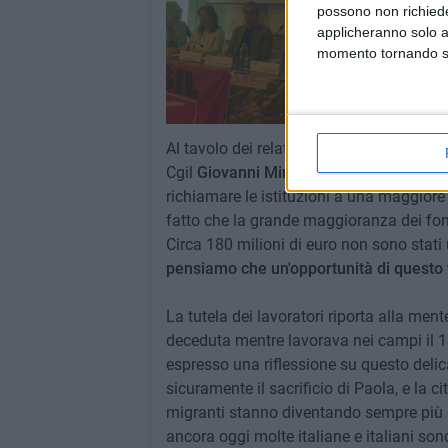
possono non richieder
applicheranno solo a
momento tornando su 
Al tavolo dei relatori il segretario nazio
Cgil
Giovanni Mininni
: «Vorremmo partire
richiamare le istituzioni a una maggiore 
fatto che la grande maggioranza dei fon
Circa 180 milioni di euro non sono stati 
pensiamo che un'opportunità di questo 
La tutela dei lavoratori riporta alla ment
deceduta mentre lavorava nei campi il 13
espresso una riflessione su questo del
sicuramente il sacrificio di Paola, e la c
migranti stanno diventando sempre più d
ancora oggi molte italiane e italiani sono