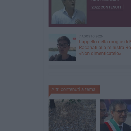
2022 CONTENUTI
7 AGOSTO 2026
L'appello della moglie di
Racanati alla ministra Ro
«Non dimenticatelo»
Altri contenuti a tema