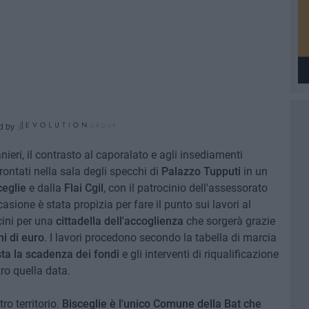
d by
ranieri, il contrasto al caporalato e agli insediamenti
frontati nella sala degli specchi di
Palazzo Tupputi
in un
eglie
e dalla
Flai Cgil
, con il patrocinio dell'assessorato
casione è stata propizia per fare il punto sui lavori al
ini per una
cittadella dell'accoglienza
che sorgerà grazie
ni di euro
. I lavori procedono secondo la tabella di marcia
ta la scadenza dei fondi
e gli interventi di riqualificazione
ro quella data.
o territorio.
Bisceglie è l'unico Comune della Bat che