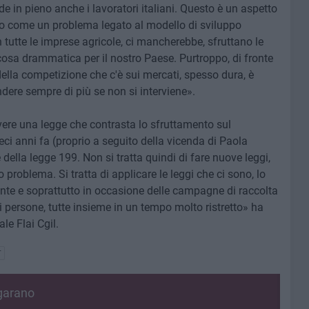
nde in pieno anche i lavoratori italiani. Questo è un aspetto
amo come un problema legato al modello di sviluppo
tutte le imprese agricole, ci mancherebbe, sfruttano le
osa drammatica per il nostro Paese. Purtroppo, di fronte
à della competizione che c'è sui mercati, spesso dura, è
ere sempre di più se non si interviene».
vere una legge che contrasta lo sfruttamento sul
i anni fa (proprio a seguito della vicenda di Paola
ella legge 199. Non si tratta quindi di fare nuove leggi,
roblema. Si tratta di applicare le leggi che ci sono, lo
ente e soprattutto in occasione delle campagne di raccolta
 persone, tutte insieme in un tempo molto ristretto» ha
le Flai Cgil.
T
garano