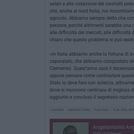
salari e alla violazione dei contratti pre
che, anche al nord Italia, noi riscontri
agricolo. Abbiamo sempre detto che non 
persone, perché altrimenti sarebbe una c
alle difficoltà dei mercati, alle difficolt
chiaro che questo problema si può estend
«In Italia abbiamo anche la fortuna di a
caporalato, che abbiamo conquistato diec
Clemente). Quest'anno sarà il decennale d
oppure pensare come contrastare questo p
Stato lo deve fare con solerzia, attivam
dove si muovono centinaia di migliaia di
aggiunto e concluso il segretario naziona
LAVORO
AGRICOLTURA
FLAI CGIL
FLAI CGIL BA
Angelantonio An
Tutti i contenuti