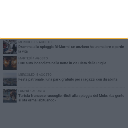
PIÙ LETTI QUESTA SETTIMANA
GIOVEDÌ 6 AGOSTO
Ragazzi biscegliesi diventano virali dopo un'esibizione
improvvisata in aeroporto a Roma-Fiumicino
MARTEDÌ 4 AGOSTO
Emergenza caldo, il Comune di Bisceglie attiva i "rifugi climatici"
MERCOLEDÌ 5 AGOSTO
Dramma alla spiaggia Bi-Marmi: un anziano ha un malore e perde
la vita
MARTEDÌ 4 AGOSTO
Due auto incendiate nella notte in via Dieta delle Puglie
MERCOLEDÌ 5 AGOSTO
Festa patronale, luna park gratuito per i ragazzi con disabilità
LUNEDÌ 3 AGOSTO
Turista francese raccoglie rifiuti alla spiaggia del Molo: «La gente
si sta ormai abituando»