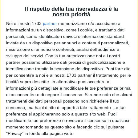
Il rispetto della tua riservatezza è la
nostra priorità
Noi e i nostri 1733
partner
memorizziamo e/o accediamo a
informazioni su un dispositivo, come i cookie, e trattiamo dati
personali, come identificatori univoci e informazioni standard
Il comitato della società civile per il no al referendum
inviate da un dispositivo per annunci e contenuti personalizzati,
misurazione di annunci e contenuti, analisi dell'audience e
costituzionale di Bisceglie esprime grande soddisfazione per
sviluppo dei servizi.
Con la tua autorizzazione noi e i nostri
la vittoria riportata alle elezioni di domenica e lunedì scorso:
partner possiamo utilizzare dati precisi di geolocalizzazione e
identificazione tramite la scansione del dispositivo. Puoi fare clic
Vogliamo ringraziare i tanti biscegliesi che si
per consentire a noi e ai nostri 1733 partner il trattamento per le
sono recati alle urne facendo registrare una
finalità sopra descritte. In alternativa puoi accedere a
percentuale di partecipazione al voto come
informazioni più dettagliate e modificare le tue preferenze prima
non si vedeva da anni. Altro dato importante è
di acconsentire o di negare il consenso.
Si rende noto che alcuni
stata anche la determinante partecipazione al
trattamenti dei dati personali possono non richiedere il tuo
voto e l' affermazione del no soprattutto fra le
consenso, ma hai il diritto di opporti a tale trattamento. Le tue
nuove generazioni. Lo stesso impegno che
preferenze si applicheranno solo a questo sito web. Puoi
auspichiamo possa materializzarsi in
modificare le tue preferenze o revocare il consenso in qualsiasi
funzione del rinnovamento di una classe
momento tornando su questo sito e facendo clic sul pulsante
politica più consapevole dell' alto valore dei
"Privacy" in fondo alla pagina web.