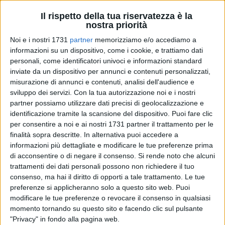
Il rispetto della tua riservatezza è la
nostra priorità
I RISULTATI SEZIONE PER SEZIONE A BISCEGLIE
Noi e i nostri 1731
partner
memorizziamo e/o accediamo a
informazioni su un dispositivo, come i cookie, e trattiamo dati
Sezione 1 - Carrara Reddito
personali, come identificatori univoci e informazioni standard
Sì 250, No 308, nulle 1, bianche 1
inviate da un dispositivo per annunci e contenuti personalizzati,
misurazione di annunci e contenuti, analisi dell'audience e
Sezione 2 - Carrara Reddito
sviluppo dei servizi.
Con la tua autorizzazione noi e i nostri
Sì 213, No 329, nulle 2, bianche 0
partner possiamo utilizzare dati precisi di geolocalizzazione e
identificazione tramite la scansione del dispositivo. Puoi fare clic
Sezione 3 - Carrara Reddito
per consentire a noi e ai nostri 1731 partner il trattamento per le
finalità sopra descritte. In alternativa puoi accedere a
Sì 225, No 318, nulle 2, bianche 2
informazioni più dettagliate e modificare le tue preferenze prima
di acconsentire o di negare il consenso.
Si rende noto che alcuni
Sezione 4 - Carrara Reddito
trattamenti dei dati personali possono non richiedere il tuo
Sì 145, No 198, nulle 1, bianche 0
consenso, ma hai il diritto di opporti a tale trattamento. Le tue
preferenze si applicheranno solo a questo sito web. Puoi
Sezione 5 - Carrara Reddito
modificare le tue preferenze o revocare il consenso in qualsiasi
Sì 267, No 352, nulle 3, bianche 0
momento tornando su questo sito e facendo clic sul pulsante
"Privacy" in fondo alla pagina web.