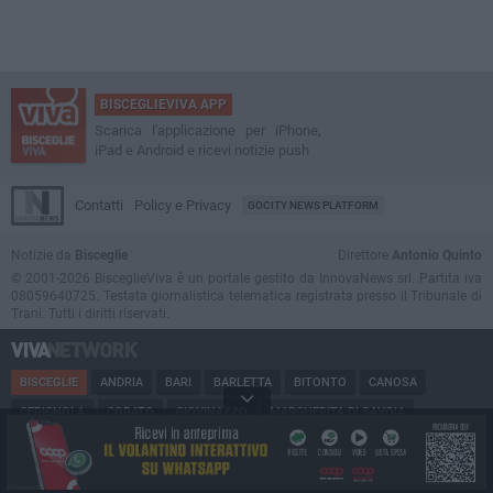
BISCEGLIEVIVA APP
Scarica l'applicazione per iPhone,
iPad e Android e ricevi notizie push
Contatti
Policy e Privacy
GOCITY NEWS PLATFORM
Notizie da
Bisceglie
Direttore
Antonio Quinto
© 2001-2026 BisceglieViva è un portale gestito da InnovaNews srl. Partita iva
08059640725. Testata giornalistica telematica registrata presso il Tribunale di
Trani. Tutti i diritti riservati.
BISCEGLIE
ANDRIA
BARI
BARLETTA
BITONTO
CANOSA
CERIGNOLA
CORATO
GIOVINAZZO
MARGHERITA DI SAVOIA
MINERVINO
MODUGNO
MOLFETTA
PUGLIA
RUVO
SAN FERDINANDO
SPINAZZOLA
TERLIZZI
TRANI
TRINITAPOLI