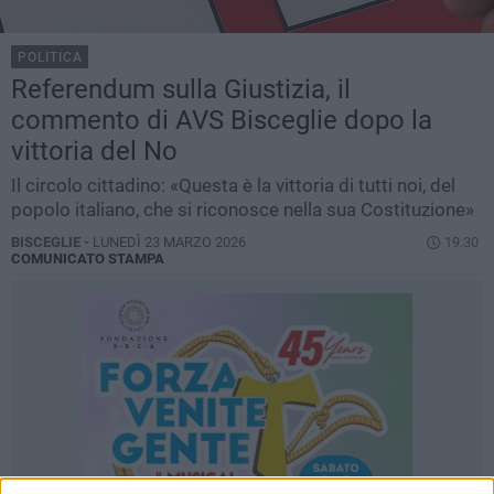
POLITICA
Referendum sulla Giustizia, il
commento di AVS Bisceglie dopo la
vittoria del No
Il circolo cittadino: «Questa è la vittoria di tutti noi, del
popolo italiano, che si riconosce nella sua Costituzione»
BISCEGLIE -
LUNEDÌ 23 MARZO 2026
19.30
COMUNICATO STAMPA