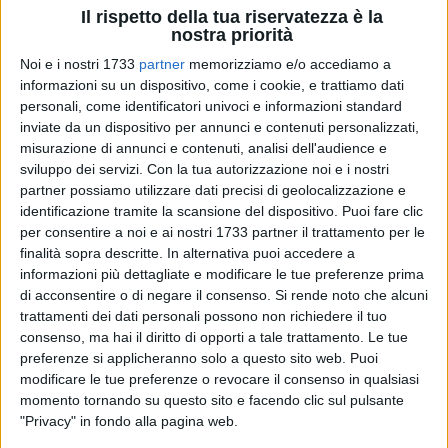
Il rispetto della tua riservatezza è la
nostra priorità
Noi e i nostri 1733
partner
memorizziamo e/o accediamo a
informazioni su un dispositivo, come i cookie, e trattiamo dati
personali, come identificatori univoci e informazioni standard
inviate da un dispositivo per annunci e contenuti personalizzati,
misurazione di annunci e contenuti, analisi dell'audience e
sviluppo dei servizi.
Con la tua autorizzazione noi e i nostri
Il circolo cittadino di
Alleanza Verdi e Sinistra
ha condiviso
partner possiamo utilizzare dati precisi di geolocalizzazione e
identificazione tramite la scansione del dispositivo. Puoi fare clic
alcune considerazioni dopo la netta vittoria del No al
per consentire a noi e ai nostri 1733 partner il trattamento per le
referendum sulla giustizia.
finalità sopra descritte. In alternativa puoi accedere a
informazioni più dettagliate e modificare le tue preferenze prima
«Il No ha trionfato con uno scarto netto di circa 2 milioni di
di acconsentire o di negare il consenso.
Si rende noto che alcuni
voti, ma a vincere, sopra ogni cosa, è stata la nostra
trattamenti dei dati personali possono non richiedere il tuo
Costituzione. Anche a Bisceglie, con la vittoria del No pari al
consenso, ma hai il diritto di opporti a tale trattamento. Le tue
60% dei votanti, il buon senso della maggioranza dei
preferenze si applicheranno solo a questo sito web. Puoi
modificare le tue preferenze o revocare il consenso in qualsiasi
cittadini ha prevalso e c'è voluta la compattezza di una
momento tornando su questo sito e facendo clic sul pulsante
logica che ha visto esprimersi in un unico corpo il campo
"Privacy" in fondo alla pagina web.
progressista, alla cui testa ci sono stati i partiti di