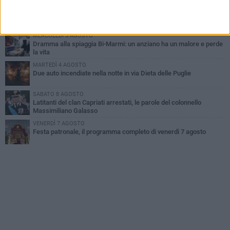
MARTEDÌ 4 AGOSTO
Emergenza caldo, il Comune di Bisceglie attiva i "rifugi climatici"
MERCOLEDÌ 5 AGOSTO
Dramma alla spiaggia Bi-Marmi: un anziano ha un malore e perde
la vita
MARTEDÌ 4 AGOSTO
Due auto incendiate nella notte in via Dieta delle Puglie
SABATO 8 AGOSTO
Latitanti del clan Capriati arrestati, le parole del colonnello
Massimiliano Galasso
VENERDÌ 7 AGOSTO
Festa patronale, il programma completo di venerdì 7 agosto