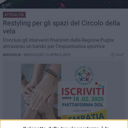
ATTUALITÀ
Restyling per gli spazi del Circolo della
vela
Conclusi gli interventi finanziati dalla Regione Puglia
attraverso un bando per l'impiantistica sportiva
BISCEGLIE -
MERCOLEDÌ 13 APRILE 2022
10.47