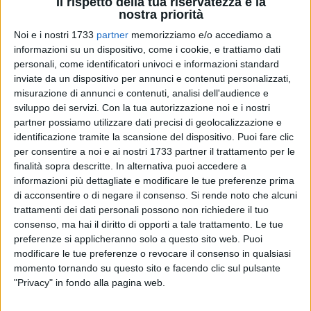
Il rispetto della tua riservatezza è la
nostra priorità
Noi e i nostri 1733
partner
memorizziamo e/o accediamo a
52
informazioni su un dispositivo, come i cookie, e trattiamo dati
personali, come identificatori univoci e informazioni standard
inviate da un dispositivo per annunci e contenuti personalizzati,
misurazione di annunci e contenuti, analisi dell'audience e
Una serie di interventi per rendere più funzionali le strutture e
sviluppo dei servizi.
Con la tua autorizzazione noi e i nostri
gli spazi a disposizione del Circolo della vela di Bisceglie.
partner possiamo utilizzare dati precisi di geolocalizzazione e
L'associazione sportiva ha partecipato all'avviso pubblico
identificazione tramite la scansione del dispositivo. Puoi fare clic
indetto dalla Regione Puglia per il finanziamento di interventi
per consentire a noi e ai nostri 1733 partner il trattamento per le
finalità sopra descritte. In alternativa puoi accedere a
volti al potenziamento del patrimonio impiantistico sportivo
informazioni più dettagliate e modificare le tue preferenze prima
di soggetti privati e ha ottenuto il contributo previsto. La
di acconsentire o di negare il consenso.
Si rende noto che alcuni
somma ricevuta ha permesso di realizzare diverse migliorie
trattamenti dei dati personali possono non richiedere il tuo
nell'area portuale demaniale - in concessione a Bisceglie
consenso, ma hai il diritto di opporti a tale trattamento. Le tue
Approdi - come la realizzazione di una
colonnina di
preferenze si applicheranno solo a questo sito web. Puoi
erogazione di acqua ed energia elettrica
per
modificare le tue preferenze o revocare il consenso in qualsiasi
approvvigionamento idrico e lavaggio derive, l'installazione
momento tornando su questo sito e facendo clic sul pulsante
"Privacy" in fondo alla pagina web.
di una
gruetta per trasbordo disabili
da e sulle imbarcazioni
a vela d'altura, l'installazione di
"Seabin"
, il raccoglitore