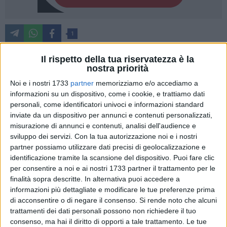
1
Il rispetto della tua riservatezza è la
nostra priorità
«È stato un grande onore ricevere la Ministra per
Noi e i nostri 1733
partner
memorizziamo e/o accediamo a
l'Imprenditoria e il Clima dell'Albania, Delina Ibrahimaj, a
informazioni su un dispositivo, come i cookie, e trattiamo dati
Bisceglie in occasione del Think Thank su cooperazione
personali, come identificatori univoci e informazioni standard
internazionale e crescita sostenibile per le imprese,
inviate da un dispositivo per annunci e contenuti personalizzati,
organizzato da Consultrade. Dopo l'accoglienza a Palazzo di
misurazione di annunci e contenuti, analisi dell'audience e
Città con Autorità civili e militari, con la Ministra abbiamo
sviluppo dei servizi.
Con la tua autorizzazione noi e i nostri
visitato la Cattedrale e il centro storico, con affaccio sul
partner possiamo utilizzare dati precisi di geolocalizzazione e
identificazione tramite la scansione del dispositivo. Puoi fare clic
porto turistico e il waterfront. Un incontro proficuo e una
per consentire a noi e ai nostri 1733 partner il trattamento per le
giornata all'insegna della collaborazione su temi economici
finalità sopra descritte. In alternativa puoi accedere a
e ambientali, che è stata anche l'occasione per consolidare e
informazioni più dettagliate e modificare le tue preferenze prima
rafforzare ulteriormente i legami di amicizia e sinergia tra la
di acconsentire o di negare il consenso.
Si rende noto che alcuni
Puglia e l'Albania per il beneficio reciproco dei nostri territori
trattamenti dei dati personali possono non richiedere il tuo
e delle nostre Comunità» ha scritto il Sindaco Angarano sui
consenso, ma hai il diritto di opporti a tale trattamento. Le tue