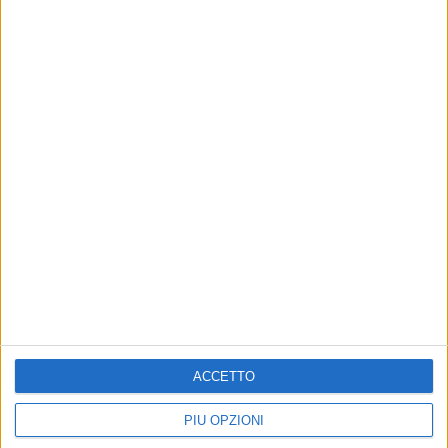
Altri contenuti a tema
ACCETTO
CRONACA
CRONACA
Latitanti del clan Capriati
Arresti per droga,
arrestati, Angarano:
Angarano: «La lotta allo
PIÙ OPZIONI
«Fiducia nelle forze
spaccio è una priorità per la