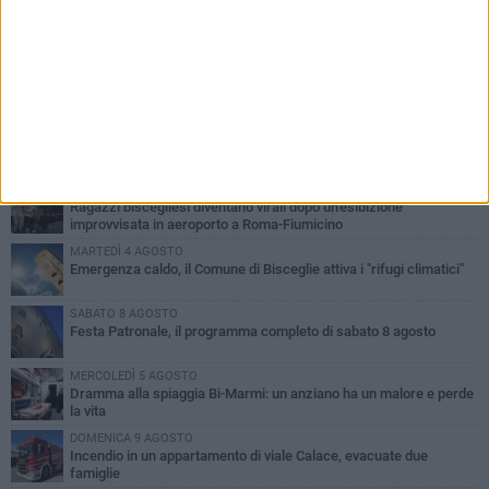
PIÙ LETTI QUESTA SETTIMANA
GIOVEDÌ 6 AGOSTO
Ragazzi biscegliesi diventano virali dopo un'esibizione
improvvisata in aeroporto a Roma-Fiumicino
MARTEDÌ 4 AGOSTO
Emergenza caldo, il Comune di Bisceglie attiva i "rifugi climatici"
SABATO 8 AGOSTO
Festa Patronale, il programma completo di sabato 8 agosto
MERCOLEDÌ 5 AGOSTO
Dramma alla spiaggia Bi-Marmi: un anziano ha un malore e perde
la vita
DOMENICA 9 AGOSTO
Incendio in un appartamento di viale Calace, evacuate due
famiglie