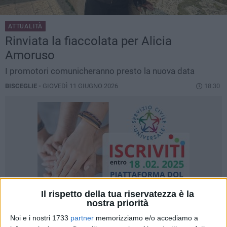
ATTUALITÀ
Rinviata la fiaccolata per Alicia
Amoruso
I promotori comunicheranno presto la nuova data
BISCEGLIE -
GIOVEDÌ 11 GIUGNO 2026
18.30
Il rispetto della tua riservatezza è la
nostra priorità
Noi e i nostri 1733
partner
memorizziamo e/o accediamo a