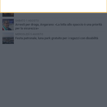
la vita
MARTEDÌ 4 AGOSTO
Due auto incendiate nella notte in via Dieta delle Puglie
SABATO 1 AGOSTO
Arresti per droga, Angarano: «La lotta allo spaccio è una priorità
per la sicurezza»
MERCOLEDÌ 5 AGOSTO
Festa patronale, luna park gratuito per i ragazzi con disabilità