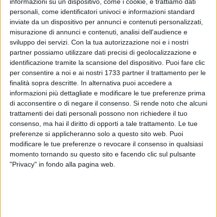
informazioni su un dispositivo, come i cookie, e trattiamo dati
personali, come identificatori univoci e informazioni standard
inviate da un dispositivo per annunci e contenuti personalizzati,
misurazione di annunci e contenuti, analisi dell'audience e
sviluppo dei servizi.
Con la tua autorizzazione noi e i nostri
partner possiamo utilizzare dati precisi di geolocalizzazione e
La pioggia e le condizioni meteo avverse non hanno reso
identificazione tramite la scansione del dispositivo. Puoi fare clic
possibile lo svolgimento della fiaccolata in ricordo di Alicia
per consentire a noi e ai nostri 1733 partner il trattamento per le
Amoruso, programmata per giovedì 11 giugno dalle ore 18.
finalità sopra descritte. In alternativa puoi accedere a
informazioni più dettagliate e modificare le tue preferenze prima
L'iniziativa era stata lanciata dal comitato "Alicia vive" in
di acconsentire o di negare il consenso.
Si rende noto che alcuni
memoria della dodicenne che ha perso la vita in via Gaetano
trattamenti dei dati personali possono non richiedere il tuo
Veneziano a causa del crollo di un grosso pino lo scorso 13
consenso, ma hai il diritto di opporti a tale trattamento. Le tue
aprile.
preferenze si applicheranno solo a questo sito web. Puoi
modificare le tue preferenze o revocare il consenso in qualsiasi
Questo il messaggio con il quale avevano chiamato a
momento tornando su questo sito e facendo clic sul pulsante
raccolta i biscegliesi: «Tutta la cittadinanza è invitata a
"Privacy" in fondo alla pagina web.
partecipare e a ricordare in silenzio la scomparsa della
ragazzina. La famiglia, inoltre, richiede come in precedenza
la non presenza delle istituzioni». La partenza era prevista
sul luogo della tragedia, in via Gaetano Veneziano, fino a