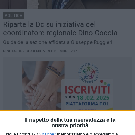
POLITICA
Riparte la Dc su iniziativa del
coordinatore regionale Dino Cocola
Guida della sezione affidata a Giuseppe Ruggieri
BISCEGLIE -
DOMENICA 19 DICEMBRE 2021
Il rispetto della tua riservatezza è la
nostra priorità
Noi e i nostri 1733
partner
memorizziamo e/o accediamo a