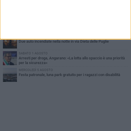
MARTEDÌ 4 AGOSTO
Emergenza caldo, il Comune di Bisceglie attiva i "rifugi climatici"
MERCOLEDÌ 5 AGOSTO
Dramma alla spiaggia Bi-Marmi: un anziano ha un malore e perde
la vita
MARTEDÌ 4 AGOSTO
Due auto incendiate nella notte in via Dieta delle Puglie
SABATO 1 AGOSTO
Arresti per droga, Angarano: «La lotta allo spaccio è una priorità
per la sicurezza»
MERCOLEDÌ 5 AGOSTO
Festa patronale, luna park gratuito per i ragazzi con disabilità