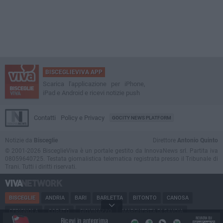
BISCEGLIEVIVA APP
Scarica l'applicazione per iPhone,
iPad e Android e ricevi notizie push
Contatti
Policy e Privacy
GOCITY NEWS PLATFORM
Notizie da
Bisceglie
Direttore
Antonio Quinto
© 2001-2026 BisceglieViva è un portale gestito da InnovaNews srl. Partita iva
08059640725. Testata giornalistica telematica registrata presso il Tribunale di
Trani. Tutti i diritti riservati.
BISCEGLIE
ANDRIA
BARI
BARLETTA
BITONTO
CANOSA
CERIGNOLA
CORATO
GIOVINAZZO
MARGHERITA DI SAVOIA