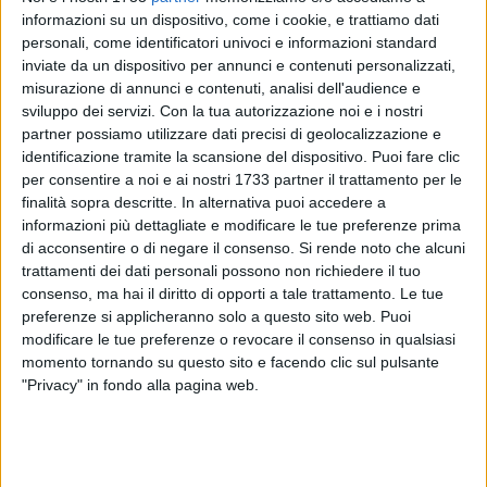
informazioni su un dispositivo, come i cookie, e trattiamo dati
personali, come identificatori univoci e informazioni standard
36
inviate da un dispositivo per annunci e contenuti personalizzati,
misurazione di annunci e contenuti, analisi dell'audience e
sviluppo dei servizi.
Con la tua autorizzazione noi e i nostri
La Democrazia Cristiana si è ricostituita anche a Bisceglie
partner possiamo utilizzare dati precisi di geolocalizzazione e
identificazione tramite la scansione del dispositivo. Puoi fare clic
su iniziativa di Dino Cocola, coordinatore regionale per la
per consentire a noi e ai nostri 1733 partner il trattamento per le
Puglia e responsabile del Dipartimento nazionale per le
finalità sopra descritte. In alternativa puoi accedere a
piattaforme tecnologiche. La sezione biscegliese è stata
informazioni più dettagliate e modificare le tue preferenze prima
istituita in questi giorni e affidata a
Giuseppe Ruggieri
: «Le
di acconsentire o di negare il consenso.
Si rende noto che alcuni
motivazioni che mi hanno spinto ad accettare quest'incarico
trattamenti dei dati personali possono non richiedere il tuo
sono essenzialmente due: la prima, credo insita in ciascuno
consenso, ma hai il diritto di opporti a tale trattamento. Le tue
di noi, è sicuramente l'amore per questa città; la seconda è la
preferenze si applicheranno solo a questo sito web. Puoi
modificare le tue preferenze o revocare il consenso in qualsiasi
convinzione che questa città ha bisogno di idee giuste,
momento tornando su questo sito e facendo clic sul pulsante
anche le tue, per far emergere le sue grandi potenzialità
"Privacy" in fondo alla pagina web.
(territorio, tradizioni, cultura) e trasformarle in benessere
(lavoro, turismo, ospitalità) per noi che la viviamo e ci
abitiamo o per chi la visita e ci resta solo poche ore».