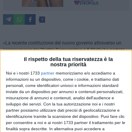
3
«La recente costituzione del nuovo governo attraverso un
compromesso tra Partito Democratico e 5 Stelle ha portato
alla mente la pubblicazione del mio libro intitolato "Dai
Il rispetto della tua riservatezza è la
Meetup al Movimento 5 Stelle" dove prefazione e
nostra priorità
postfazione sono state oggetto di interventi di due autorevoli
Noi e i nostri 1733
partner
memorizziamo e/o accediamo a
esponenti di entrambe le coalizioni». Così Dino Cocola,
informazioni su un dispositivo, come i cookie, e trattiamo dati
ideatore del progetto Arca.
personali, come identificatori univoci e informazioni standard
inviate da un dispositivo per annunci e contenuti personalizzati,
misurazione di annunci e contenuti, analisi dell'audience e
«La prefazione la scrisse l'attuale ministro onorevole
sviluppo dei servizi.
Con la tua autorizzazione noi e i nostri
Francesco Boccia, esponente di spicco del Partito
partner possiamo utilizzare dati precisi di geolocalizzazione e
Democratico, mentre la postfazione fu redatta dalla
identificazione tramite la scansione del dispositivo. Puoi fare clic
senatrice Bruna Piarulli, esponente del Movimento 5 Stelle.
per consentire a noi e ai nostri 1733 partner il trattamento per le
Mi consegnarono i testi da inserire nel settembre 2018 e in
finalità sopra descritte. In alternativa puoi accedere a