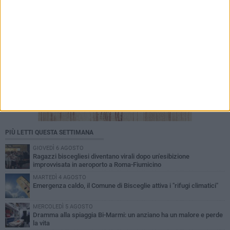
PIÙ LETTI QUESTA SETTIMANA
GIOVEDÌ 6 AGOSTO
Ragazzi biscegliesi diventano virali dopo un'esibizione
improvvisata in aeroporto a Roma-Fiumicino
MARTEDÌ 4 AGOSTO
Emergenza caldo, il Comune di Bisceglie attiva i "rifugi climatici"
MERCOLEDÌ 5 AGOSTO
Dramma alla spiaggia Bi-Marmi: un anziano ha un malore e perde
la vita