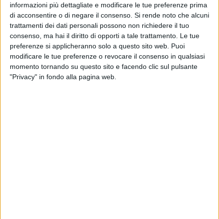
quel periodo nessuno avrebbe scommesso sull'ipotesi di un
informazioni più dettagliate e modificare le tue preferenze prima
di acconsentire o di negare il consenso.
Si rende noto che alcuni
eventuale dialogo tra il Pd e il Movimento 5 Stelle mentre io,
trattamenti dei dati personali possono non richiedere il tuo
contro ogni pregiudizio invitavo i due parlamentari a
consenso, ma hai il diritto di opporti a tale trattamento. Le tue
esprimersi sul mio testo» ha rimarcato.
preferenze si applicheranno solo a questo sito web. Puoi
modificare le tue preferenze o revocare il consenso in qualsiasi
«Con la pubblicazione del mio libro ha avuto avvio il
momento tornando su questo sito e facendo clic sul pulsante
Progetto Arca, che rappresento in quanto presidente, e il mio
"Privacy" in fondo alla pagina web.
allontanamento dal Movimento 5 Stelle che ho partecipato a
creare in quanto organizer del primo Meetup a Bisceglie, e
fra i primi in Italia, di Beppe Grillo fin dall'ottobre 2007» ha
aggiunto.
«Progetto Arca intende costituire il superamento della
politica comunemente intesa verso una sintesi che superi le
ideologie astratte e si rivolga al benessere comune, non con
una strategia che deve essere piegata a seconda delle
diverse visioni dei diversi sostenitori, che di volta in volta si
avvicendano sulla scena politica.