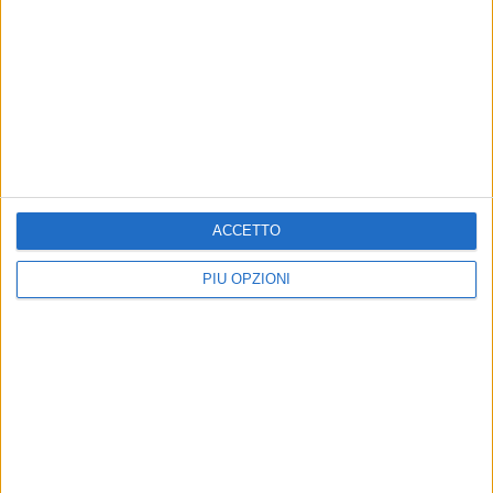
ACCETTO
PIÙ OPZIONI
Altri contenuti a tema