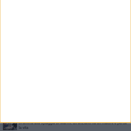
PIÙ LETTI QUESTA SETTIMANA
GIOVEDÌ 6 AGOSTO
Ragazzi biscegliesi diventano virali dopo un'esibizione
improvvisata in aeroporto a Roma-Fiumicino
MARTEDÌ 4 AGOSTO
Emergenza caldo, il Comune di Bisceglie attiva i "rifugi climatici"
MERCOLEDÌ 5 AGOSTO
Dramma alla spiaggia Bi-Marmi: un anziano ha un malore e perde
la vita