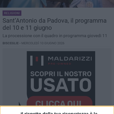
RELIGIONI
Sant’Antonio da Padova, il programma
del 10 e 11 giugno
La processione con il quadro in programma giovedì 11
BISCEGLIE -
MERCOLEDÌ 10 GIUGNO 2026
Il rispetto della tua riservatezza è la