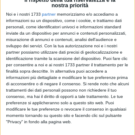
nostra priorità
Noi e i nostri 1733
partner
memorizziamo e/o accediamo a
A cura di
ANTONIO LOPOPOLO
informazioni su un dispositivo, come i cookie, e trattiamo dati
personali, come identificatori univoci e informazioni standard
inviate da un dispositivo per annunci e contenuti personalizzati,
misurazione di annunci e contenuti, analisi dell'audience e
Prosegue il programma dei solenni festeggiamenti in onore
sviluppo dei servizi.
Con la tua autorizzazione noi e i nostri
di Sant'Antonio da Padova, organizzato presso la rettoria del
partner possiamo utilizzare dati precisi di geolocalizzazione e
identificazione tramite la scansione del dispositivo. Puoi fare clic
Santissimo Salvatore a Bisceglie. La comunità parrocchiale
per consentire a noi e ai nostri 1733 partner il trattamento per le
si prepara a vivere due momenti significativi del triduo
finalità sopra descritte. In alternativa puoi accedere a
solenne a partire da mercoledì 10.
informazioni più dettagliate e modificare le tue preferenze prima
di acconsentire o di negare il consenso.
Si rende noto che alcuni
Mercoledì 10 giugno le celebrazioni si apriranno alle 16:30
trattamenti dei dati personali possono non richiedere il tuo
con un momento di festa insieme ai bambini della comunità
consenso, ma hai il diritto di opporti a tale trattamento. Le tue
parrocchiale della Concattedrale e del Centro Sociale
preferenze si applicheranno solo a questo sito web. Puoi
modificare le tue preferenze o revocare il consenso in qualsiasi
Polivalente Temenos. Alle 18:15 seguirà il Santo Rosario e la
momento tornando su questo sito e facendo clic sul pulsante
Tredicina, mentre alle 19:00 sarà celebrata la Santa Messa,
"Privacy" in fondo alla pagina web.
presieduta dal rettore don Giuseppe Abbascìa, con rito di
professione di fede dei nuovi confratelli.