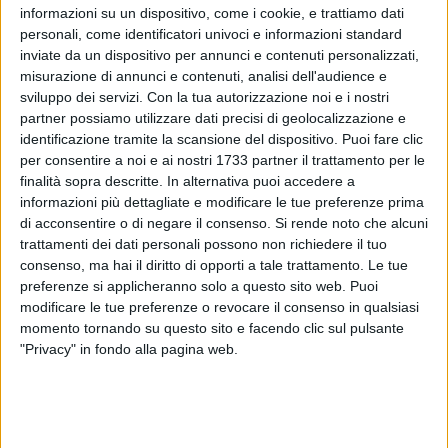
nostra comunità.
informazioni su un dispositivo, come i cookie, e trattiamo dati
personali, come identificatori univoci e informazioni standard
La devozione a Sant'Antonio nella nostra città
inviate da un dispositivo per annunci e contenuti personalizzati,
è strettamente legata alla Rettoria del
misurazione di annunci e contenuti, analisi dell'audience e
Santissimo Salvatore e alla marina di
sviluppo dei servizi.
Con la tua autorizzazione noi e i nostri
partner possiamo utilizzare dati precisi di geolocalizzazione e
Bisceglie, luogo simbolo dell'incontro tra
identificazione tramite la scansione del dispositivo. Puoi fare clic
fede, tradizione marinara e vita cittadina.
per consentire a noi e ai nostri 1733 partner il trattamento per le
Generazioni di biscegliesi hanno custodito e
finalità sopra descritte. In alternativa puoi accedere a
tramandato questa festa, rendendola uno dei
informazioni più dettagliate e modificare le tue preferenze prima
momenti più sentiti dell'anno, capace di unire
di acconsentire o di negare il consenso.
Si rende noto che alcuni
famiglie, fedeli, marittimi e visitatori in un
trattamenti dei dati personali possono non richiedere il tuo
clima di autentica fraternità.
consenso, ma hai il diritto di opporti a tale trattamento. Le tue
preferenze si applicheranno solo a questo sito web. Puoi
Il prossimo 13 giugno ci ritroveremo ancora
modificare le tue preferenze o revocare il consenso in qualsiasi
una volta tutti insieme nella nostra marina per
momento tornando su questo sito e facendo clic sul pulsante
vivere una giornata di preghiera, devozione e
"Privacy" in fondo alla pagina web.
condivisione. Sarà un'occasione preziosa per
riscoprire il valore delle nostre radici cristiane
e per affidare all'intercessione di Sant'Antonio
le nostre famiglie, i lavoratori del mare, i