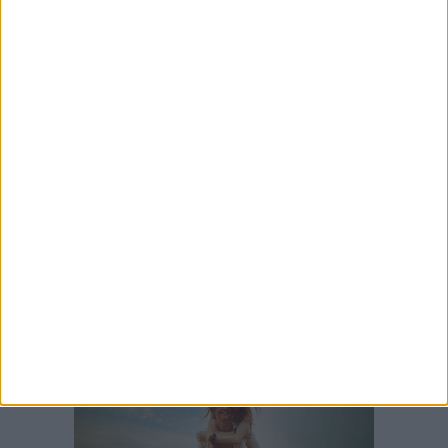
Coppa Italia Serie D, il Bisceglie affronterà il
turno preliminare al "Ventura"
7 AGOSTO 2026
Unione, definito il girone di Eccellenza: tutte le
avversarie
7 AGOSTO 2026
Promozione, Don Uva e Virtus Bisceglie nel
girone A: sarà ancora derby
7 AGOSTO 2026
Star Volley, il primo passo è la conferma di
Annalisa Mileno