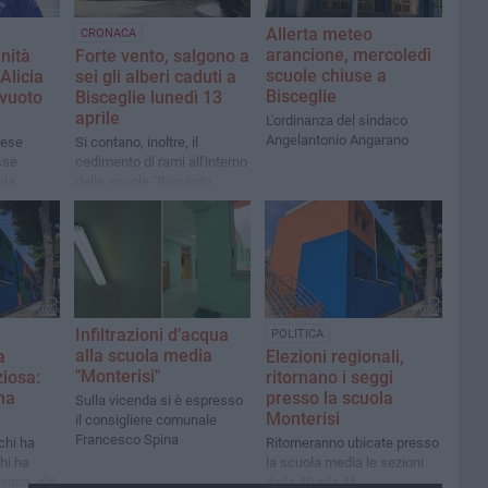
Allerta meteo
CRONACA
arancione, mercoledì
nità
Forte vento, salgono a
scuole chiuse a
Alicia
sei gli alberi caduti a
Bisceglie
vuoto
Bisceglie lunedì 13
aprile
L'ordinanza del sindaco
Angelantonio Angarano
iese
Si contano, inoltre, il
sse
cedimento di rami all'interno
ola
delle scuole "Riccardo
a giocato
Monterisi" e "Dell'Olio-
olo nella
Cosmai"
io della
ietà
Infiltrazioni d’acqua
POLITICA
alla scuola media
a
Elezioni regionali,
"Monterisi"
ziosa:
ritornano i seggi
na
presso la scuola
Sulla vicenda si è espresso
Monterisi
il consigliere comunale
Francesco Spina
chi ha
Ritorneranno ubicate presso
chi ha
la scuola media le sezioni
segna, chi
dalla 40 alla 46