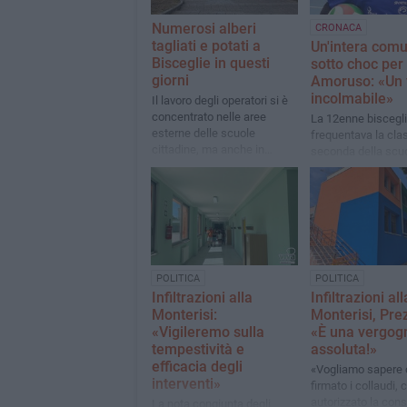
Numerosi alberi
CRONACA
tagliati e potati a
Un'intera comu
Bisceglie in questi
sotto choc per 
giorni
Amoruso: «Un 
incolmabile»
Il lavoro degli operatori si è
concentrato nelle aree
La 12enne biscegl
esterne delle scuole
frequentava la cla
cittadine, ma anche in
seconda della scu
strade specifiche del
"Monterisi" e avev
territorio. Piovono critiche
in passato a pallav
sulla gestione
Sportilia. Il cordogl
politica e delle soc
sportive
POLITICA
POLITICA
Infiltrazioni alla
Infiltrazioni all
Monterisi:
Monterisi, Pre
«Vigileremo sulla
«È una vergog
tempestività e
assoluta!»
efficacia degli
«Vogliamo sapere 
interventi»
firmato i collaudi, 
autorizzato la con
La nota congiunta degli