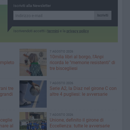
e tutto
Iscriviti alla Newsletter
Iscriviti
Iscrivendoti accetti i
termini
e la
privacy policy
7 AGOSTO 2026
10mila libri al borgo, l'Anpi
ompleto
ricorda le "memorie resistenti" di
tre biscegliesi
7 AGOSTO 2026
ani tre
Serie A2, la Diaz nel girone C con
 grandi
altre 4 pugliesi: le avversarie
7 AGOSTO 2026
sceglie
Unione, definito il girone di
nare al
Eccellenza: tutte le avversarie