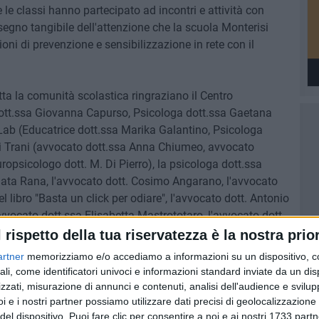
e le classi hanno partecipato ad incontri e attività con
 segno tangibile dell'attenzione che la scuola Monterisi
ni di prevenzione e sensibilizzazione in rete con il
tutta la comunità scolastica ringraziano il Centro
dott.ssa Giovanna Capurso, Psicologa dott.ssa Gaetana
y Lab (Educatrice dott.ssa Marika Galantino, Psicologa
. di Trani (avvocato dott.ssa Anna Chiumeo, avvocato
opsicologo dott. M. Di Pierro), la psicologa dott.ssa
nata Rana, l'avvocato dott. Cosimo Angarano, l'avvocato
l libro "Basta un click per odiare", l'avvocato dott. Antonio
avvocato dott.ssa Elisabetta Mastrototaro, l'avvocato dott.
a ai rischi del web" e la Tenenza dei Carabinieri di
l rispetto della tua riservatezza è la nostra prior
artner
memorizziamo e/o accediamo a informazioni su un dispositivo, c
ali, come identificatori univoci e informazioni standard inviate da un di
 una serie di strategie e misure concrete per prevenire e
zzati, misurazione di annunci e contenuti, analisi dell'audience e svilupp
l cyberbullismo. In quest'ottica di prevenzione ha un ruolo
i e i nostri partner possiamo utilizzare dati precisi di geolocalizzazione 
del dispositivo. Puoi fare clic per consentire a noi e ai nostri 1733 partn
vo degli alunni e la valorizzazione di un clima di