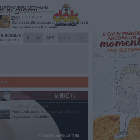
Ù LETTI QUESTA SETTIMANA
SABATO 1 AGOSTO
Contrasto allo spaccio di droga, due arresti
dei carabinieri a Bisceglie
A
BISCEGLIE
MARTEDÌ 4 AGOSTO
APP
Emergenza caldo, il Comune di Bisceglie
NIO QUINTO
attiva i "rifugi climatici"
MERCOLEDÌ 5 AGOSTO
Dramma alla spiaggia Bi-Marmi: un
anziano ha un malore e perde la vita
MARTEDÌ 4 AGOSTO
Due auto incendiate nella notte in via Dieta
delle Puglie
OGI
SABATO 1 AGOSTO
Arresti per droga, Angarano: «La lotta allo
spaccio è una priorità per la sicurezza»
MERCOLEDÌ 5 AGOSTO
Festa patronale, luna park gratuito per i
ragazzi con disabilità