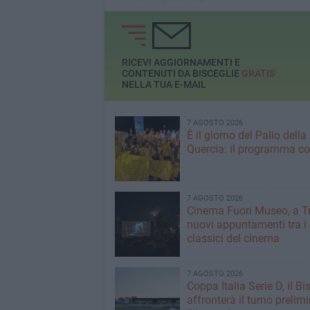
ha deciso che foss
assessori Roberta Rigante e
pronto»
Loredana Bianco
RICEVI AGGIORNAMENTI E
CONTENUTI DA BISCEGLIE
GRATIS
NELLA TUA E-MAIL
7 AGOSTO 2026
È il giorno del Palio della
Quercia: il programma c
7 AGOSTO 2026
Cinema Fuori Museo, a Tr
nuovi appuntamenti tra i
classici del cinema
7 AGOSTO 2026
Coppa Italia Serie D, il Bi
affronterà il turno prelimi