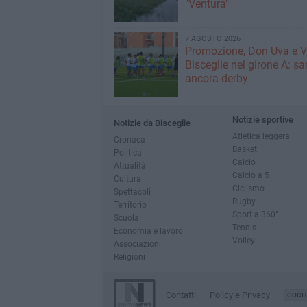
"Ventura"
7 AGOSTO 2026
Promozione, Don Uva e V
Bisceglie nel girone A: sa
ancora derby
Notizie sportive
Notizie da Bisceglie
Atletica leggera
Cronaca
Basket
Politica
Calcio
Attualità
Calcio a 5
Cultura
Ciclismo
Spettacoli
Rugby
Territorio
Sport a 360°
Scuola
Tennis
Economia e lavoro
Volley
Associazioni
Religioni
Contatti
Policy e Privacy
GOCI