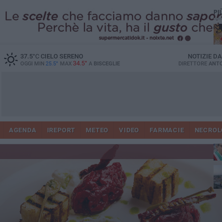
PI
37.5
°C
CIELO SERENO
NOTIZIE D
34.5°
OGGI MIN
25.5°
MAX
A
BISCEGLIE
DIRETTORE
ANTO
AGENDA
IREPORT
METEO
VIDEO
FARMACIE
NECROL