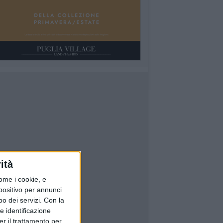
ità
ome i cookie, e
spositivo per annunci
o dei servizi.
Con la
e identificazione
er il trattamento per