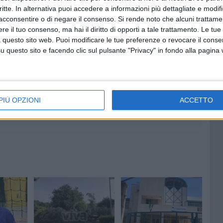
critte. In alternativa puoi accedere a informazioni più dettagliate e modif
cano l'empatia, la collaborazione e il rispetto reciproco tra
acconsentire o di negare il consenso.
Si rende noto che alcuni trattamen
e il tuo consenso, ma hai il diritto di opporti a tale trattamento. Le tue
 questo sito web. Puoi modificare le tue preferenze o revocare il conse
CARDO MONTERISI
questo sito e facendo clic sul pulsante "Privacy" in fondo alla pagina
7 AGOSTO 2026
 Mino
Festa patronale, il programma
ccella:
completo di venerdì 7 agosto
PIÙ OPZIONI
ACCETTO