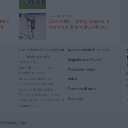
7 AGOSTO 2026
irtus
Star Volley, il primo passo è la
rà
conferma di Annalisa Mileno
Le Rubriche di BisceglieViva
Agenda eventi di Bisceglie
Un pediatra sul web
Segnalazioni iReport
Dare la vita
Morte di un gettonista
Previsioni meteo
Il Ponte dell'Almà
I
Le ragnatele di Ersilia
Video
R
Colloquio con l'assente
B
Farmacie di turno
Le parole di Sherazade
a
T-innova per la tua impresa
Necrologi
ENAPA e CAF Confagricoltura
Natura varia
TY NEWS PLATFORM