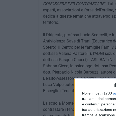
CONOSCERE PER CONTRASTARE
"
. Tutt
esperti, associazioni e forze dell'ordine,
dedica a queste tematiche attraverso azio
territorio.
Il Dirigente, prof.ssa Lucia Scarcelli, e 
Antiviolenza Save di Trani (Educatrice 
Sotero), il Centro per le famiglie Famil
dott.ssa Valeria Pastorelli), l'ADGI sez
dott.ssa Pasqua Cuocci), l'ASL BAT (Neur
Sabrina Cicco, la psicologa dott.ssa Re
dott. Pierpaolo Nicola Barbuzzi autore de
Belsito-Assessore alla Polizia Locale, l'
Luca Volpe autore del libro "Online. Guid
I
Bisceglie (Tenente Alessandro Rundo).
Noi e i nostri 1733
p
trattiamo dati person
La scuola Monterisi da anni mette in atto
e contenuti personali
contrastare i fenomeni del bullismo e de
tua autorizzazione no
tramite la scansione 
determinante la cura del benessere emoti