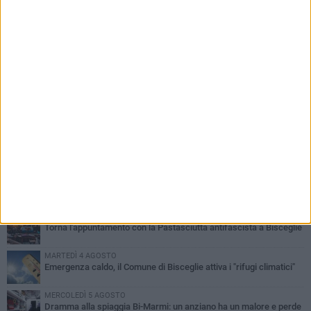
PIÙ LETTI QUESTA SETTIMANA
SABATO 1 AGOSTO
Contrasto allo spaccio di droga, due arresti dei carabinieri a
Bisceglie
VENERDÌ 31 LUGLIO
Torna l'appuntamento con la Pastasciutta antifascista a Bisceglie
MARTEDÌ 4 AGOSTO
Emergenza caldo, il Comune di Bisceglie attiva i "rifugi climatici"
MERCOLEDÌ 5 AGOSTO
Dramma alla spiaggia Bi-Marmi: un anziano ha un malore e perde