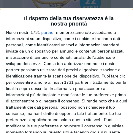
Il rispetto della tua riservatezza è la
nostra priorità
Noi e i nostri 1731
partner
memorizziamo e/o accediamo a
A cura di
informazioni su un dispositivo, come i cookie, e trattiamo dati
SERENA DE MUSSO
personali, come identificatori univoci e informazioni standard
inviate da un dispositivo per annunci e contenuti personalizzati,
misurazione di annunci e contenuti, analisi dell'audience e
Nella mattinata di sabato 25 aprile in occasione
sviluppo dei servizi.
Con la tua autorizzazione noi e i nostri
dell'anniversario della liberazione dal nazi-fascismo, si è
partner possiamo utilizzare dati precisi di geolocalizzazione e
identificazione tramite la scansione del dispositivo. Puoi fare clic
svolta una manifestazione volta a ricordare e celebrare gli
per consentire a noi e ai nostri 1731 partner il trattamento per le
uomini e le donne che con la loro vita hanno reso l'Italia un
finalità sopra descritte. In alternativa puoi accedere a
paese libero.
informazioni più dettagliate e modificare le tue preferenze prima
di acconsentire o di negare il consenso.
Si rende noto che alcuni
Alle ore 10 il corteo, costituito da autorità istituzionali e
trattamenti dei dati personali possono non richiedere il tuo
religiose, da associazioni combattentistiche e da diversi
consenso, ma hai il diritto di opporti a tale trattamento. Le tue
gruppi associativi ha percorso le strade del centro storico per
preferenze si applicheranno solo a questo sito web. Puoi
modificare le tue preferenze o revocare il consenso in qualsiasi
poi arrestarsi in piazza Vittorio Emanuele II. Durante il
momento tornando su questo sito e facendo clic sul pulsante