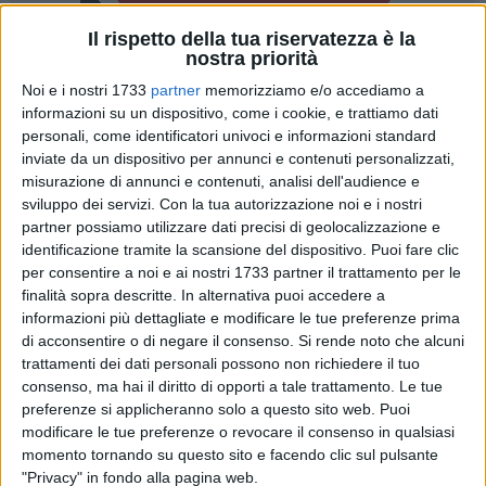
Il rispetto della tua riservatezza è la
nostra priorità
253
Noi e i nostri 1733
partner
memorizziamo e/o accediamo a
informazioni su un dispositivo, come i cookie, e trattiamo dati
personali, come identificatori univoci e informazioni standard
Negli ultimi due anni l'emergenza sanitaria ha fermato gran
inviate da un dispositivo per annunci e contenuti personalizzati,
misurazione di annunci e contenuti, analisi dell'audience e
parte dei festeggiamenti; ora, con l'allentamento delle misure
sviluppo dei servizi.
Con la tua autorizzazione noi e i nostri
restrittive anti-Covid, tornano tutti gli eventi tradizionali. La
partner possiamo utilizzare dati precisi di geolocalizzazione e
Settimana Santa
è ai nastri di partenza anche nella città di
identificazione tramite la scansione del dispositivo. Puoi fare clic
Bisceglie: il primo appuntamento significativo, quasi di
per consentire a noi e ai nostri 1733 partner il trattamento per le
preparazione alle giornate che caratterizzeranno le festività
finalità sopra descritte. In alternativa puoi accedere a
pasquali, è stato la celebrazione della domenica delle palme
informazioni più dettagliate e modificare le tue preferenze prima
(click per rivivere i momenti della Santa Messa)
.
di acconsentire o di negare il consenso.
Si rende noto che alcuni
trattamenti dei dati personali possono non richiedere il tuo
consenso, ma hai il diritto di opporti a tale trattamento. Le tue
Ricco il palinsesto di
BisceglieViva
, che darà ampio spazio
preferenze si applicheranno solo a questo sito web. Puoi
alle iniziative in programma: i sepolcri del giovedì santo, la
modificare le tue preferenze o revocare il consenso in qualsiasi
diretta dell'Incontro (con i rispettivi percorsi del Cristo porta
momento tornando su questo sito e facendo clic sul pulsante
croce e della Madonna Addolorata nel corso della
"Privacy" in fondo alla pagina web.