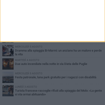
PIÙ LETTI QUESTA SETTIMANA
GIOVEDÌ 6 AGOSTO
Ragazzi biscegliesi diventano virali dopo un'esibizione
improvvisata in aeroporto a Roma-Fiumicino
MARTEDÌ 4 AGOSTO
Emergenza caldo, il Comune di Bisceglie attiva i "rifugi climatici"
MERCOLEDÌ 5 AGOSTO
Dramma alla spiaggia Bi-Marmi: un anziano ha un malore e perde
la vita
MARTEDÌ 4 AGOSTO
Due auto incendiate nella notte in via Dieta delle Puglie
MERCOLEDÌ 5 AGOSTO
Festa patronale, luna park gratuito per i ragazzi con disabilità
LUNEDÌ 3 AGOSTO
Turista francese raccoglie rifiuti alla spiaggia del Molo: «La gente
si sta ormai abituando»