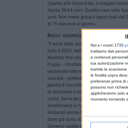
Quanto alle fasce d'età, il maggior numero
fascia 50-64 anni. Quattro casi nella fas
anni. Non meno grave il report Inail del 
di 75 denunce al giorno.
Bucci: sicurezza al centro delle no
I
"Il tema della salute e della sicurezza ha
Noi e i nostri 1733
p
tutto il 2023, dalla manifestazione di R
trattiamo dati person
e contenuti personali
Maestra fino allo sciopero generale del 
tua autorizzazione no
Puglia -. Un'attenzione che non può che
tramite la scansione 
reclamare interventi che migliorino l'imp
le finalità sopra des
cascata -, potenziando il sistema dei con
preferenze prima di 
perché è inaccettabile che i lavoratori so
possono non richieder
di reclamare il rispetto delle norme, in 
applicheranno solo a
costo. Serve da parte delle associazioni
momento tornando su 
investimenti in formazione che interessi
sindacali anche la richiesta "di un siste
dove già sono state accertate violazione
Governo, quelle delle destre, che propon