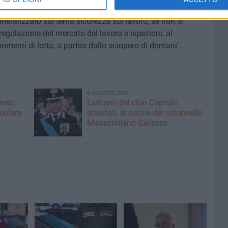
ne che segue un evento terribile come quello di Firenze. Se
neralizzato sul tema sicurezza sul lavoro, se non si
regolazione del mercato del lavoro e ispezioni, al
omenti di lotta, a partire dallo sciopero di domani".
8 AGOSTO 2026
fioso
Latitanti del clan Capriati
asolare
arrestati, le parole del colonnello
Massimiliano Galasso