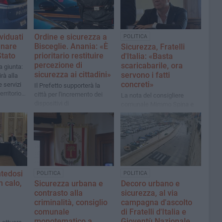
viduati
Ordine e sicurezza a
POLITICA
tinare
Bisceglie. Anania: «È
Sicurezza, Fratelli
Stato
prioritario restituire
d'Italia: «Basta
percezione di
scaricabarile, ora
la giunta:
sicurezza ai cittadini»
servono i fatti
rà alla
concreti»
e servizi
Il Prefetto supporterà la
erritorio e
città per l'incremento dei
La nota del consigliere
ce nel
dispositivi di
comunale Mimmo Spina e
videosorveglianza e di
del direttivo cittadino del
lettura targhe
partito
ntedosi
POLITICA
POLITICA
n calo,
Sicurezza urbana e
Decoro urbano e
contrasto alla
sicurezza, al via
criminalità, consiglio
campagna d'ascolto
comunale
di Fratelli d'Italia e
monotematico a
Gioventù Nazionale