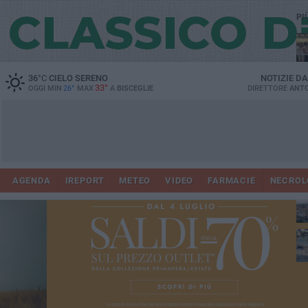
PI
Ro
36
°C
CIELO SERENO
NOTIZIE D
33°
OGGI MIN
26°
MAX
A
BISCEGLIE
DIRETTORE
ANTO
AGENDA
IREPORT
METEO
VIDEO
FARMACIE
NECROL
ab