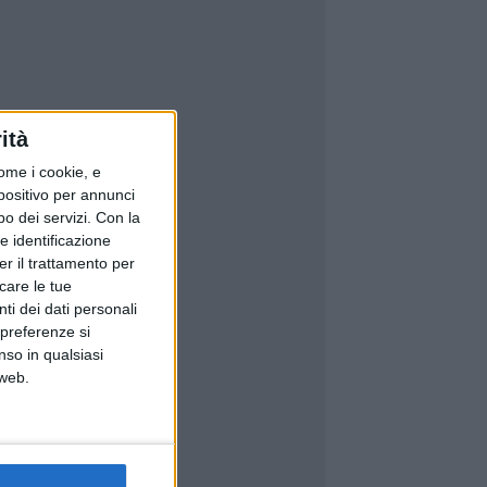
ità
ome i cookie, e
spositivo per annunci
o dei servizi.
Con la
e identificazione
er il trattamento per
icare le tue
ti dei dati personali
 preferenze si
nso in qualsiasi
 web.