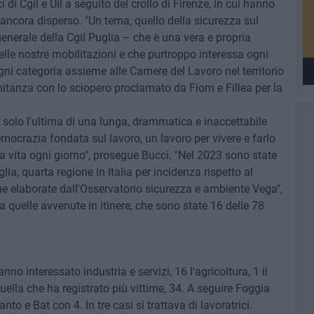
 di Cgil e Uil a seguito del crollo di Firenze, in cui hanno
a ancora disperso. "Un tema, quello della sicurezza sul
enerale della Cgil Puglia – che è una vera e propria
lle nostre mobilitazioni e che purtroppo interessa ogni
ogni categoria assieme alle Camere del Lavoro nel territorio
mitanza con lo sciopero proclamato da Fiom e Fillea per la
è solo l'ultima di una lunga, drammatica e inaccettabile
ocrazia fondata sul lavoro, un lavoro per vivere e farlo
la vita ogni giorno", prosegue Bucci. "Nel 2023 sono state
glia, quarta regione in Italia per incidenza rispetto al
e elaborate dall'Osservatorio sicurezza e ambiente Vega",
quelle avvenute in itinere, che sono state 16 delle 78
anno interessato industria e servizi, 16 l'agricoltura, 1 il
quella che ha registrato più vittime, 34. A seguire Foggia
to e Bat con 4. In tre casi si trattava di lavoratrici.