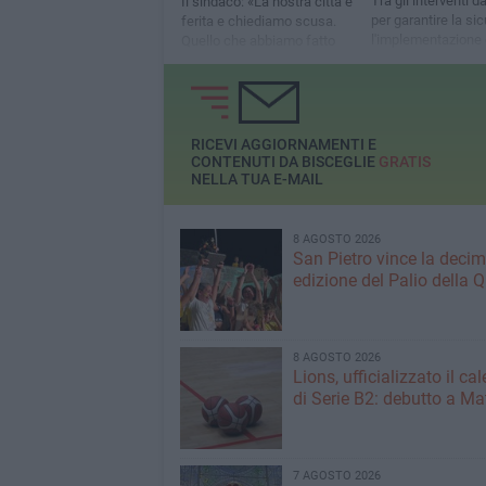
Tra gli interventi d
Il sindaco: «La nostra città è
per garantire la si
ferita e chiediamo scusa.
l'implementazione 
Quello che abbiamo fatto
di videosorveglian
non è stato abbastanza per
evitare questi episodi e che
crescesse la percezione di
insicurezza tra i cittadini»
RICEVI AGGIORNAMENTI E
CONTENUTI DA BISCEGLIE
GRATIS
NELLA TUA E-MAIL
8 AGOSTO 2026
San Pietro vince la deci
edizione del Palio della 
8 AGOSTO 2026
Lions, ufficializzato il ca
di Serie B2: debutto a Ma
7 AGOSTO 2026