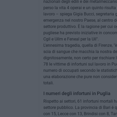
nazionali degli edili e dei metalmeccanici
perso la vita 4 operai e un quinto risult
lavoro – spiega Gigia Bucci, segretaria g
emergenza nel nostro Paese, al centro de
settore produttivo. È la ragione per cui 
pugliese ha previsto iniziative in conco
Cgil e Uilm e Feneal per la Uil".
L'ennesima tragedia, quella di Firenze, "
scia di sangue che macchia la nostra dem
dignitosamente, non certo per rischiare 
78 le vittime di infortuni sul lavoro in Pu
numero di occupati secondo le statistich
una elaborazione che pure non considera 
totali.
I numeri degli infortuni in Puglia
Rispetto ai settori, 61 infortuni mortali h
settore pubblico. La provincia di Bari è 
con 15, Lecce con 13, Brindisi con 8, Taran