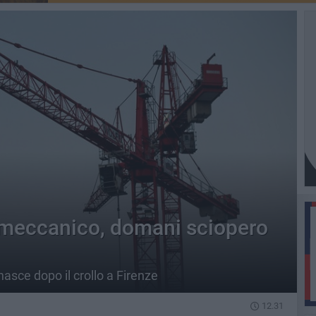
lmeccanico, domani sciopero
 nasce dopo il crollo a Firenze
12.31