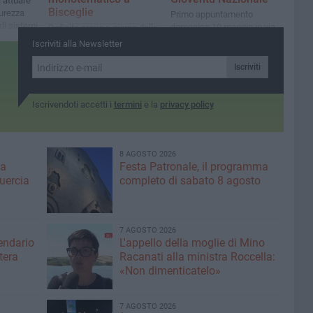
a attuare
Bisceglie
curezza
Primo appuntamento
di sistemi
domenica 10 maggio in via
Definito orario e giorno della
za
Nazario Sauro
riunione in sala consiliare,
Iscriviti alla Newsletter
richiesta da sindaco e
maggioranza
Iscriviti
Iscrivendoti accetti i
termini
e la
privacy policy
8 AGOSTO 2026
ma
Festa Patronale, il programma
Quercia
completo di sabato 8 agosto
7 AGOSTO 2026
lendario
L'appello della moglie di Mino
tera
Racanati alla ministra Roccella:
«Non dimenticatelo»
7 AGOSTO 2026