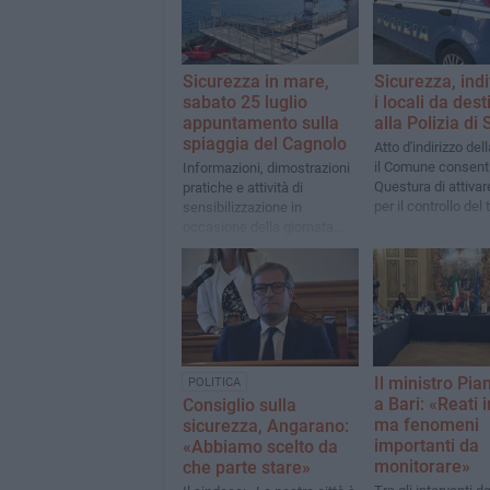
Sicurezza in mare,
Sicurezza, indi
sabato 25 luglio
i locali da des
appuntamento sulla
alla Polizia di 
spiaggia del Cagnolo
Atto d'indirizzo del
il Comune consenti
Informazioni, dimostrazioni
Questura di attivar
pratiche e attività di
per il controllo del t
sensibilizzazione in
di ricezione denun
occasione della giornata
periodo estivo
mondiale della prevenzione
dell'annegamento
Il ministro Pia
POLITICA
a Bari: «Reati i
Consiglio sulla
ma fenomeni
sicurezza, Angarano:
importanti da
«Abbiamo scelto da
monitorare»
che parte stare»