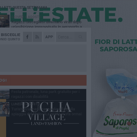
Ù LETTI QUESTA SETTIMANA
GIOVEDÌ 6 AGOSTO
Ragazzi biscegliesi diventano virali dopo
un'esibizione improvvisata in aeroporto a
ma-Fiumicino
A
BISCEGLIE
MARTEDÌ 4 AGOSTO
APP
Emergenza caldo, il Comune di Bisceglie
NIO QUINTO
attiva i "rifugi climatici"
MERCOLEDÌ 5 AGOSTO
Dramma alla spiaggia Bi-Marmi: un
anziano ha un malore e perde la vita
MARTEDÌ 4 AGOSTO
Due auto incendiate nella notte in via Dieta
delle Puglie
OGI
MERCOLEDÌ 5 AGOSTO
Festa patronale, luna park gratuito per i
ragazzi con disabilità
LUNEDÌ 3 AGOSTO
Turista francese raccoglie rifiuti alla
spiaggia del Molo: «La gente si sta ormai
ituando»