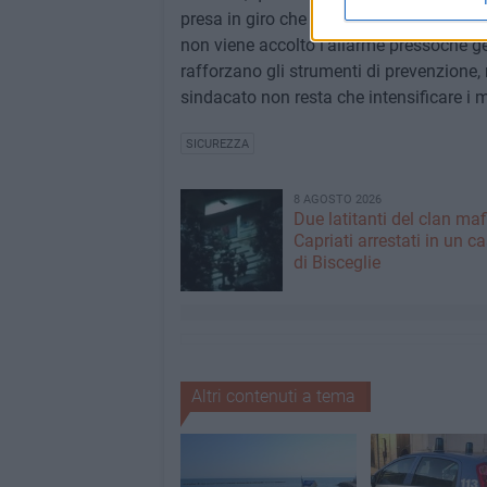
presa in giro che stride con l'indignazio
non viene accolto l'allarme pressoché ge
rafforzano gli strumenti di prevenzione, 
sindacato non resta che intensificare i m
SICUREZZA
8 AGOSTO 2026
Due latitanti del clan ma
Capriati arrestati in un c
di Bisceglie
Altri contenuti a tema