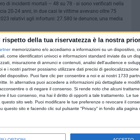
 di incidenti mortali – 48 su 78 - si sono verificati nella
cia 20-24 anni, in due casi le vittime avevano oltre 75
2023 relativi agli infortuni: 27.580 le denunce, una media
stre vertenze, Governo peggiora le norme
l rispetto della tua riservatezza è la nostra prior
 attraversato le nostre rivendicazioni e mobilitazioni per
artner
memorizziamo e/o accediamo a informazioni su un dispositivo, c
oma del giugno scorso, a quella del 7 ottobre La Via
ali, come identificatori univoci e informazioni standard inviate da un di
zzati, misurazione di annunci e contenuti, analisi dell'audience e svilupp
primo dicembre – ricorda la segretaria generale della Cgil
i e i nostri partner possiamo utilizzare dati precisi di geolocalizzazione 
 proseguire anche quest'anno, perché continuiamo a
del dispositivo. Puoi fare clic per consentire a noi e ai nostri 1733 partn
ianto legislativo - a partire dal sistema dei subappalti a
critte. In alternativa puoi accedere a informazioni più dettagliate e modif
trolli, anche affrontando il tema del lavoro precario,
acconsentire o di negare il consenso.
Si rende noto che alcuni trattamen
tto il ricatto di un reddito non siano messi nelle condizioni
e il tuo consenso, ma hai il diritto di opporti a tale trattamento. Le tue
quelle imprese che considerano la salute e la sicurezza un
 questo sito web. Puoi modificare le tue preferenze o revocare il conse
 datoriali un grande lavoro culturale, così come servono
questo sito e facendo clic sul pulsante "Privacy" in fondo alla pagina
no anche i conduttori d'azienda". Nelle piattaforme
ma di qualificazione delle imprese, che penalizzi quelle
 delle leggi e infortuni. Ma qui siamo al paradosso di un
e ispezioni concordate con i consulenti delle imprese, una
PIÙ OPZIONI
ACCETTO