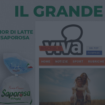
30.727
FANPAGE
HOME
NOTIZIE
SPORT
RUBRICHE