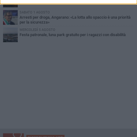
SABATO 1 AGOSTO
Arresti per droga, Angarano: «La lotta allo spaccio è una priorità
per la sicurezza»
MERCOLEDÌ 5 AGOSTO
Festa patronale, luna park gratuito per i ragazzi con disabilità