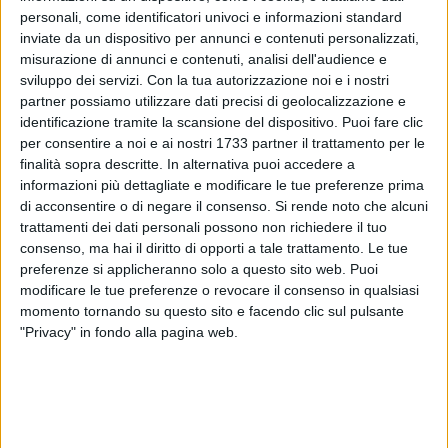
personali, come identificatori univoci e informazioni standard
inviate da un dispositivo per annunci e contenuti personalizzati,
misurazione di annunci e contenuti, analisi dell'audience e
sviluppo dei servizi.
Con la tua autorizzazione noi e i nostri
partner possiamo utilizzare dati precisi di geolocalizzazione e
identificazione tramite la scansione del dispositivo. Puoi fare clic
per consentire a noi e ai nostri 1733 partner il trattamento per le
finalità sopra descritte. In alternativa puoi accedere a
È stato convocato a Bisceglie il consiglio comunale
informazioni più dettagliate e modificare le tue preferenze prima
monotematico per discutere del seguente tema: "Sicurezza
di acconsentire o di negare il consenso.
Si rende noto che alcuni
urbana, contrasto alla criminalità e rafforzamenti dei presidi
trattamenti dei dati personali possono non richiedere il tuo
di legalità suk territorio". La riunione era stata richiesta
consenso, ma hai il diritto di opporti a tale trattamento. Le tue
ufficialmente da sindaco e maggioranza dopo i recenti fatti
preferenze si applicheranno solo a questo sito web. Puoi
modificare le tue preferenze o revocare il consenso in qualsiasi
di cronaca, che hanno registrato anche due vittime a causa
momento tornando su questo sito e facendo clic sul pulsante
di altrettante sparatorie avvenute in discoteca e all'interno di
"Privacy" in fondo alla pagina web.
un ristorante.
Il presidente della massima assise Vittorio Fata ha
programmato l'incontro in sala consiliare (intitolata
all'onorevole Giovanni Bruni) per lunedì 18 maggio a partire