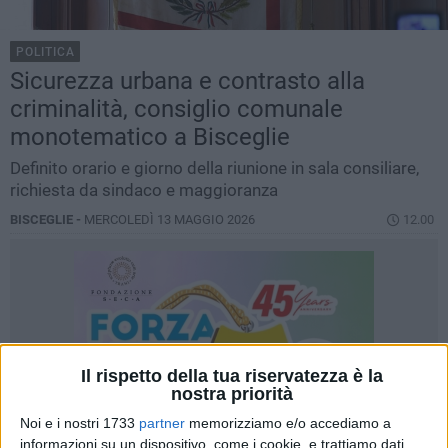
POLITICA
Sicurezza urbana e contrasto alla
criminalità, consiglio comunale
monotematico a Bisceglie
Definito orario e giorno della riunione in sala consiliare,
richiesta da sindaco e maggioranza
BISCEGLIE -
MERCOLEDÌ 13 MAGGIO 2026
12.00
Il rispetto della tua riservatezza è la
nostra priorità
Noi e i nostri 1733
partner
memorizziamo e/o accediamo a
informazioni su un dispositivo, come i cookie, e trattiamo dati