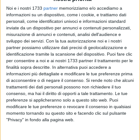
Noi e i nostri 1733
partner
memorizziamo e/o accediamo a
informazioni su un dispositivo, come i cookie, e trattiamo dati
personali, come identificatori univoci e informazioni standard
inviate da un dispositivo per annunci e contenuti personalizzati,
55
misurazione di annunci e contenuti, analisi dell'audience e
sviluppo dei servizi.
Con la tua autorizzazione noi e i nostri
partner possiamo utilizzare dati precisi di geolocalizzazione e
Scene da film giovedì pomeriggio a Bisceglie, in via
identificazione tramite la scansione del dispositivo. Puoi fare clic
per consentire a noi e ai nostri 1733 partner il trattamento per le
Giuseppe Di Vittorio, in una zona da tempo attenzionata dai
finalità sopra descritte. In alternativa puoi accedere a
Carabinieri, in quanto notoriamente luogo di spaccio di
informazioni più dettagliate e modificare le tue preferenze prima
sostanze stupefacenti.
di acconsentire o di negare il consenso.
Si rende noto che alcuni
trattamenti dei dati personali possono non richiedere il tuo
Dopo aver divelto una grata ed essere penetrati in un
consenso, ma hai il diritto di opporti a tale trattamento. Le tue
appartamento situato al primo piano di un immobile, i
preferenze si applicheranno solo a questo sito web. Puoi
militari del nucleo radiomobile della Compagnia Carabinieri
modificare le tue preferenze o revocare il consenso in qualsiasi
momento tornando su questo sito e facendo clic sul pulsante
di Trani hanno cercato di bloccare un uomo, già noto alle
"Privacy" in fondo alla pagina web.
Forze dell'ordine, di cui si conosceva l'attività di spaccio.
L'individuo, per sfuggire alla presa dei militari, non ha esitato