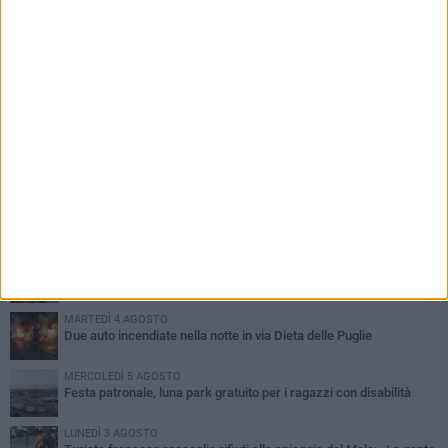
PIÙ LETTI QUESTA SETTIMANA
GIOVEDÌ 6 AGOSTO
Ragazzi biscegliesi diventano virali dopo un'esibizione
improvvisata in aeroporto a Roma-Fiumicino
MARTEDÌ 4 AGOSTO
Emergenza caldo, il Comune di Bisceglie attiva i "rifugi climatici"
MERCOLEDÌ 5 AGOSTO
Dramma alla spiaggia Bi-Marmi: un anziano ha un malore e perde
la vita
MARTEDÌ 4 AGOSTO
Due auto incendiate nella notte in via Dieta delle Puglie
MERCOLEDÌ 5 AGOSTO
Festa patronale, luna park gratuito per i ragazzi con disabilità
LUNEDÌ 3 AGOSTO