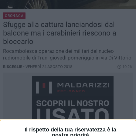
CRONACA
Sfugge alla cattura lanciandosi dal
balcone ma i carabinieri riescono a
bloccarlo
Rocambolesca operazione dei militari del nucleo
radiomobile di Trani giovedì pomeriggio in via Di Vittorio
BISCEGLIE -
VENERDÌ 24 AGOSTO 2018
10.26
Il rispetto della tua riservatezza è la
nostra priorità