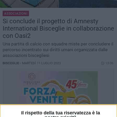
ASSOCIAZIONI
Si conclude il progetto di Amnesty
International Bisceglie in collaborazione
con Oasi2
Una partita di calcio con squadre miste per concludere il
percorso incentrato sui diritti umani organizzata dalle
associazioni biscegliesi
BISCEGLIE -
MARTEDÌ 11 LUGLIO 2023
13.06
Il rispetto della tua riservatezza è la