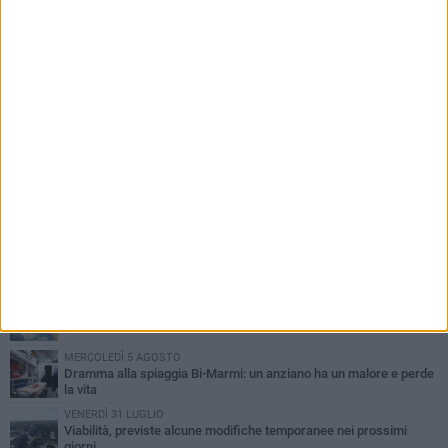
PIÙ LETTI QUESTA SETTIMANA
SABATO 1 AGOSTO
Contrasto allo spaccio di droga, due arresti dei carabinieri a
Bisceglie
VENERDÌ 31 LUGLIO
Torna l'appuntamento con la Pastasciutta antifascista a Bisceglie
MARTEDÌ 4 AGOSTO
Emergenza caldo, il Comune di Bisceglie attiva i "rifugi climatici"
MERCOLEDÌ 5 AGOSTO
Dramma alla spiaggia Bi-Marmi: un anziano ha un malore e perde
la vita
VENERDÌ 31 LUGLIO
Viabilità, previste alcune modifiche temporanee nei prossimi
giorni