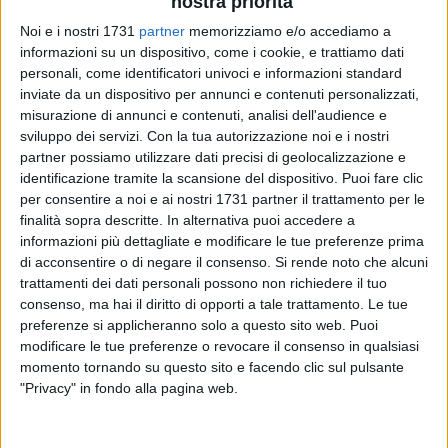
nostra priorità
Noi e i nostri 1731
partner
memorizziamo e/o accediamo a
informazioni su un dispositivo, come i cookie, e trattiamo dati
personali, come identificatori univoci e informazioni standard
inviate da un dispositivo per annunci e contenuti personalizzati,
misurazione di annunci e contenuti, analisi dell'audience e
23
A cura di
sviluppo dei servizi.
Con la tua autorizzazione noi e i nostri
SERENA DE MUSSO
partner possiamo utilizzare dati precisi di geolocalizzazione e
identificazione tramite la scansione del dispositivo. Puoi fare clic
per consentire a noi e ai nostri 1731 partner il trattamento per le
Intensificare il rapporto con le altre realtà associative
finalità sopra descritte. In alternativa puoi accedere a
presenti sul territorio e coinvolgere maggiormente i ragazzi
informazioni più dettagliate e modificare le tue preferenze prima
ospiti della cooperativa sociale
Oasi 2
nel tessuto sociale
di acconsentire o di negare il consenso.
Si rende noto che alcuni
della città sono alcune delle priorità dell'iniziativa
trattamenti dei dati personali possono non richiedere il tuo
consenso, ma hai il diritto di opporti a tale trattamento. Le tue
organizzata dagli attivisti e le attiviste di
Amnesty
preferenze si applicheranno solo a questo sito web. Puoi
International
. Un progetto di
educazione ai diritti umani,
modificare le tue preferenze o revocare il consenso in qualsiasi
incentrato sulla riscoperta dei valori della Dichiarazione
momento tornando su questo sito e facendo clic sul pulsante
Universale dei Diritti Umani promosso dal gruppo di Amnesty
"Privacy" in fondo alla pagina web.
di Bisceglie in collaborazione con i ragazzi di Oasi 2.