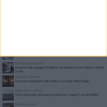
PIÙ LETTI QUESTA SETTIMANA
GIOVEDÌ 6 AGOSTO
Ragazzi biscegliesi diventano virali dopo un'esibizione
improvvisata in aeroporto a Roma-Fiumicino
MARTEDÌ 4 AGOSTO
Emergenza caldo, il Comune di Bisceglie attiva i "rifugi climatici"
MERCOLEDÌ 5 AGOSTO
Dramma alla spiaggia Bi-Marmi: un anziano ha un malore e perde
la vita
MARTEDÌ 4 AGOSTO
Due auto incendiate nella notte in via Dieta delle Puglie
MERCOLEDÌ 5 AGOSTO
Festa patronale, luna park gratuito per i ragazzi con disabilità
LUNEDÌ 3 AGOSTO