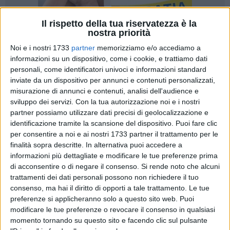
Il rispetto della tua riservatezza è la
nostra priorità
Noi e i nostri 1733
partner
memorizziamo e/o accediamo a
informazioni su un dispositivo, come i cookie, e trattiamo dati
73
A cura di
personali, come identificatori univoci e informazioni standard
SERENA FERRARA
inviate da un dispositivo per annunci e contenuti personalizzati,
misurazione di annunci e contenuti, analisi dell'audience e
sviluppo dei servizi.
Con la tua autorizzazione noi e i nostri
Onofrio Caputi, segretario dell'
Agev "Tribunale per la tutela
partner possiamo utilizzare dati precisi di geolocalizzazione e
dei diritti del cittadino – malato"
sezione di Bisceglie,
identificazione tramite la scansione del dispositivo. Puoi fare clic
per consentire a noi e ai nostri 1733 partner il trattamento per le
interviene a sostegno della protesta delle organizzazioni del
finalità sopra descritte. In alternativa puoi accedere a
terzo settore di Bisceglie e Trani, che non ricevono più da
informazioni più dettagliate e modificare le tue preferenze prima
parte dei comuni dell'Ambito sociale di Zona, Bisceglie e
di acconsentire o di negare il consenso.
Si rende noto che alcuni
Trani, i fondi per pagare gli operatori.
trattamenti dei dati personali possono non richiedere il tuo
La situazione, che si ripete periodicamente negli anni, è
consenso, ma hai il diritto di opporti a tale trattamento. Le tue
diventata insostenibile. I comuni dovrebbero pagare
oltre un
preferenze si applicheranno solo a questo sito web. Puoi
milione di euro.
modificare le tue preferenze o revocare il consenso in qualsiasi
momento tornando su questo sito e facendo clic sul pulsante
«Si tratta di compensi che devono essere ancora liquidati