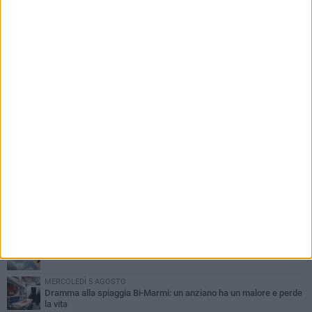
PIÙ LETTI QUESTA SETTIMANA
SABATO 1 AGOSTO
Contrasto allo spaccio di droga, due arresti dei carabinieri a
Bisceglie
VENERDÌ 31 LUGLIO
Torna l'appuntamento con la Pastasciutta antifascista a Bisceglie
MARTEDÌ 4 AGOSTO
Emergenza caldo, il Comune di Bisceglie attiva i "rifugi climatici"
MERCOLEDÌ 5 AGOSTO
Dramma alla spiaggia Bi-Marmi: un anziano ha un malore e perde
la vita