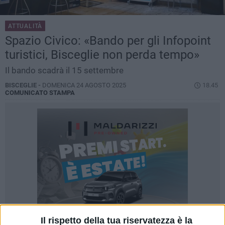
ATTUALITÀ
Spazio Civico: «Bando per gli Infopoint
turistici, Bisceglie non perda tempo»
Il bando scadrà il 15 settembre
BISCEGLIE -
DOMENICA 24 AGOSTO 2025
18.45
COMUNICATO STAMPA
Il rispetto della tua riservatezza è la