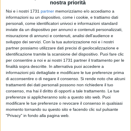
nostra priorità
Noi e i nostri 1731
partner
memorizziamo e/o accediamo a
informazioni su un dispositivo, come i cookie, e trattiamo dati
personali, come identificatori univoci e informazioni standard
inviate da un dispositivo per annunci e contenuti personalizzati,
misurazione di annunci e contenuti, analisi dell'audience e
La Regione Puglia ha stanziato più di un milione di Euro per
sviluppo dei servizi.
Con la tua autorizzazione noi e i nostri
rafforzare la rete degli info-point aderenti a
partner possiamo utilizzare dati precisi di geolocalizzazione e
Pugliapromozione, per un importo finanziabile di €16.000
identificazione tramite la scansione del dispositivo. Puoi fare clic
per consentire a noi e ai nostri 1731 partner il trattamento per le
per Comune.
finalità sopra descritte. In alternativa puoi accedere a
informazioni più dettagliate e modificare le tue preferenze prima
Sentiamo il dovere di mettere in risalto questo bando
di acconsentire o di negare il consenso.
Si rende noto che alcuni
affinché il Comune di Bisceglie vi possa partecipare.
trattamenti dei dati personali possono non richiedere il tuo
Bisceglie è da anni inserita nell'elenco dei Comuni aderenti
consenso, ma hai il diritto di opporti a tale trattamento. Le tue
con un risultato, purtroppo, deludente: dal 2020 l'info-point
preferenze si applicheranno solo a questo sito web. Puoi
cittadino è chiuso. Nell'ultimo quinquennio, l'info-point - sito
modificare le tue preferenze o revocare il consenso in qualsiasi
momento tornando su questo sito e facendo clic sul pulsante
in Via Ottavio Tupputi 1 - è stato caratterizzato da aperture
"Privacy" in fondo alla pagina web.
improvvise e sporadiche, senza essere prorogate nel tempo.