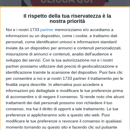
Il rispetto della tua riservatezza è la
nostra priorità
Noi e i nostri 1733
partner
memorizziamo e/o accediamo a
informazioni su un dispositivo, come i cookie, e trattiamo dati
personali, come identificatori univoci e informazioni standard
Successo e apprezzamenti per "Spettri e spiriti", la
inviate da un dispositivo per annunci e contenuti personalizzati,
commedia in un unico atto portata in scena dalla
misurazione di annunci e contenuti, analisi dell'audience e
CompagniAurea aps di Francesco Sinigaglia il 6 e 7 giugno
sviluppo dei servizi.
Con la tua autorizzazione noi e i nostri
partner possiamo utilizzare dati precisi di geolocalizzazione e
al teatro don Luigi Sturzo di Bisceglie, a conclusione del
identificazione tramite la scansione del dispositivo. Puoi fare clic
laboratorio "Il teatro su misura per te" 2025-2026.
per consentire a noi e ai nostri 1733 partner il trattamento per le
finalità sopra descritte. In alternativa puoi accedere a
Lo spettacolo ha saputo coinvolgere il pubblico grazie a una
informazioni più dettagliate e modificare le tue preferenze prima
regia attenta alla valorizzazione dei singoli interpreti e alla
di acconsentire o di negare il consenso.
Si rende noto che alcuni
costruzione di un affiatato lavoro corale. Gli attori hanno
trattamenti dei dati personali possono non richiedere il tuo
dato vita a personaggi sfaccettati e credibili, alternando
consenso, ma hai il diritto di opporti a tale trattamento. Le tue
preferenze si applicheranno solo a questo sito web. Puoi
momenti di comicità a spunti di riflessione sulla complessità
modificare le tue preferenze o revocare il consenso in qualsiasi
dell'esistenza umana. La rappresentazione si è distinta per il
momento tornando su questo sito e facendo clic sul pulsante