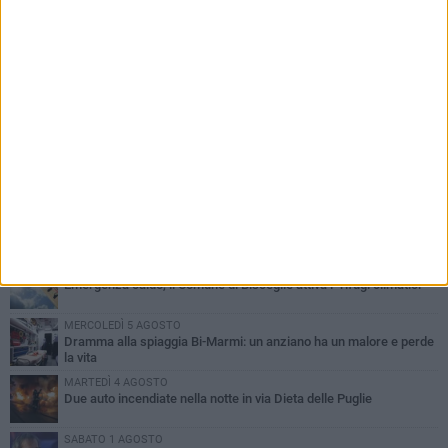
PIÙ LETTI QUESTA SETTIMANA
SABATO 1 AGOSTO
Contrasto allo spaccio di droga, due arresti dei carabinieri a
Bisceglie
MARTEDÌ 4 AGOSTO
Emergenza caldo, il Comune di Bisceglie attiva i "rifugi climatici"
MERCOLEDÌ 5 AGOSTO
Dramma alla spiaggia Bi-Marmi: un anziano ha un malore e perde
la vita
MARTEDÌ 4 AGOSTO
Due auto incendiate nella notte in via Dieta delle Puglie
SABATO 1 AGOSTO