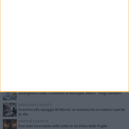
PIÙ LETTI QUESTA SETTIMANA
GIOVEDÌ 6 AGOSTO
Ragazzi biscegliesi diventano virali dopo un'esibizione
improvvisata in aeroporto a Roma-Fiumicino
MARTEDÌ 4 AGOSTO
Emergenza caldo, il Comune di Bisceglie attiva i "rifugi climatici"
MERCOLEDÌ 5 AGOSTO
Dramma alla spiaggia Bi-Marmi: un anziano ha un malore e perde
la vita
MARTEDÌ 4 AGOSTO
Due auto incendiate nella notte in via Dieta delle Puglie