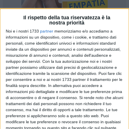
Il rispetto della tua riservatezza è la
nostra priorità
Noi e i nostri 1733
partner
memorizziamo e/o accediamo a
informazioni su un dispositivo, come i cookie, e trattiamo dati
personali, come identificatori univoci e informazioni standard
inviate da un dispositivo per annunci e contenuti personalizzati,
misurazione di annunci e contenuti, analisi dell'audience e
In merito a quanto accaduto domenica 10 maggio allo
sviluppo dei servizi.
Con la tua autorizzazione noi e i nostri
stadio "Gustavo Ventura" di Bisceglie, in occasione della
partner possiamo utilizzare dati precisi di geolocalizzazione e
finale spareggio del campionato di Prima Categoria tra
identificazione tramite la scansione del dispositivo. Puoi fare clic
Ideale Bari e Triggiano, il Comune di Bisceglie rende noto che
per consentire a noi e ai nostri 1733 partner il trattamento per le
sono in corso le verifiche per la quantificazione dei danni
finalità sopra descritte. In alternativa puoi accedere a
arrecati all'impianto sportivo a seguito dei gravi
informazioni più dettagliate e modificare le tue preferenze prima
comportamenti posti in essere da parte di alcuni tifosi
di acconsentire o di negare il consenso.
Si rende noto che alcuni
trattamenti dei dati personali possono non richiedere il tuo
presenti sugli spalti. Prima dell'inizio della gara erano già
consenso, ma hai il diritto di opporti a tale trattamento. Le tue
state segnalate criticità legate all'introduzione di bottiglie e
preferenze si applicheranno solo a questo sito web. Puoi
lattine di birra all'interno dell'impianto, con intervento
modificare le tue preferenze o revocare il consenso in qualsiasi
immediato di steward e Forze dell'Ordine.
momento tornando su questo sito e facendo clic sul pulsante