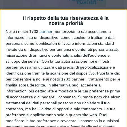
Il rispetto della tua riservatezza è la
15
A cura di
nostra priorità
FRANCESCO SINIGAGLIA
Noi e i nostri 1733
partner
memorizziamo e/o accediamo a
informazioni su un dispositivo, come i cookie, e trattiamo dati
personali, come identificatori univoci e informazioni standard
Si è tenuto venerdì 19 gennaio 2024, presso una gremita
inviate da un dispositivo per annunci e contenuti personalizzati,
Sala delle Conferenze del Museo Diocesano
(Pendio San
misurazione di annunci e contenuti, analisi dell'audience e
Rocco), adiacente alla Cattedrale di Bisceglie, il
forum
sviluppo dei servizi.
Con la tua autorizzazione noi e i nostri
culturale e divulgativo dal titolo "Le riforme della giustizia fra
partner possiamo utilizzare dati precisi di geolocalizzazione e
illusioni e disastri", organizzato dall'associazione di
identificazione tramite la scansione del dispositivo. Puoi fare clic
per consentire a noi e ai nostri 1733 partner il trattamento per le
promozione sociale "
Italia Nostra
" - sezione territoriale
finalità sopra descritte. In alternativa puoi accedere a
Bisceglie, presieduta dal professor
Graziano Leuci
e ideata
informazioni più dettagliate e modificare le tue preferenze prima
dalla professoressa
Isa Belgiovine
.
di acconsentire o di negare il consenso.
Si rende noto che alcuni
trattamenti dei dati personali possono non richiedere il tuo
L'iniziativa, con il patrocinio del
Comune
di Bisceglie
e
consenso, ma hai il diritto di opporti a tale trattamento. Le tue
dell'
Assessorato alla Cultura
, è stata articolata sugli
preferenze si applicheranno solo a questo sito web. Puoi
interventi di
Piercamillo Davigo
, ex magistrato e saggista,
modificare le tue preferenze o revocare il consenso in qualsiasi
momento tornando su questo sito e facendo clic sul pulsante