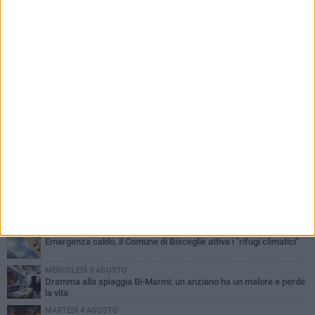
PIÙ LETTI QUESTA SETTIMANA
SABATO 1 AGOSTO
Contrasto allo spaccio di droga, due arresti dei carabinieri a
Bisceglie
MARTEDÌ 4 AGOSTO
Emergenza caldo, il Comune di Bisceglie attiva i "rifugi climatici"
MERCOLEDÌ 5 AGOSTO
Dramma alla spiaggia Bi-Marmi: un anziano ha un malore e perde
la vita
MARTEDÌ 4 AGOSTO