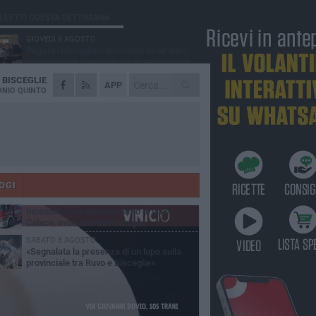
Ù LETTI QUESTA SETTIMANA
GIOVEDÌ 6 AGOSTO
Ragazzi biscegliesi diventano virali dopo
un'esibizione improvvisata in aeroporto a
ma-Fiumicino
A
BISCEGLIE
MARTEDÌ 4 AGOSTO
APP
Emergenza caldo, il Comune di Bisceglie
NIO QUINTO
attiva i "rifugi climatici"
SABATO 8 AGOSTO
Festa Patronale, il programma completo di
sabato 8 agosto
MERCOLEDÌ 5 AGOSTO
Dramma alla spiaggia Bi-Marmi: un
anziano ha un malore e perde la vita
OGI
DOMENICA 9 AGOSTO
Incendio in un appartamento di viale
Calace, evacuate due famiglie
SABATO 8 AGOSTO
«Segnalata la presenza di un lupo sulla
provinciale tra Ruvo e Bisceglie»