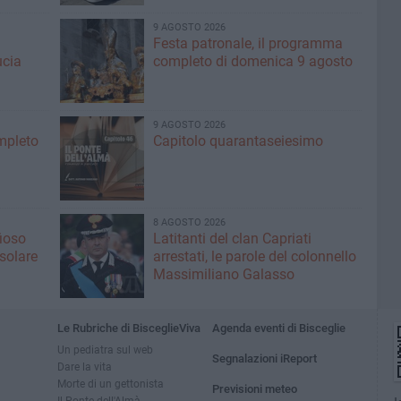
9 AGOSTO 2026
Festa patronale, il programma
ucia
completo di domenica 9 agosto
9 AGOSTO 2026
ompleto
Capitolo quarantaseiesimo
8 AGOSTO 2026
fioso
Latitanti del clan Capriati
asolare
arrestati, le parole del colonnello
Massimiliano Galasso
Le Rubriche di BisceglieViva
Agenda eventi di Bisceglie
Un pediatra sul web
Segnalazioni iReport
Dare la vita
Morte di un gettonista
Previsioni meteo
Il Ponte dell'Almà