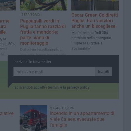
Oscar Green Coldiretti
TERRITORIO
Puglia: tra i vincitori
larme
Pappagalli verdi in
anche un biscegliese
tura
Puglia fanno razzia di
lie
frutta e mandorle:
Massimiliano Dell'Olio
parte piano di
premiato nella categoria
glia
monitoraggio
"Impresa Digitale e
ino al 50%
Sostenibile"
tici e
Dal primo insediamento a
lla
Molfetta, hanno invaso città
e campagne fino a spingersi
Iscriviti alla Newsletter
sull’Alta Murgia
Iscriviti
Iscrivendoti accetti i
termini
e la
privacy policy
9 AGOSTO 2026
ziative
Incendio in un appartamento di
viale Calace, evacuate due
famiglie