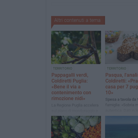
Altri contenuti a tema
TERRITORIO
TERRITORIO
Pappagalli verdi,
Pasqua, l'anali
Coldiretti Puglia:
Coldiretti: «Pr
«Bene il via a
casa per 7 pug
contenimento con
10»
rimozione nidi»
Spesa a tavola da 
famiglia: «Sobria 
La Regione Puglia accelera
autentica. Dati in 
sul piano di monitoraggio e
calo rispetto allo 
contenimento approvando
anno»
l’accordo con l’Università
degli Studi di Bari “Aldo
Moro”