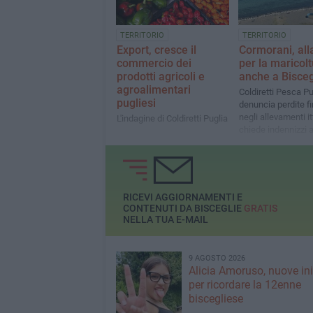
TERRITORIO
TERRITORIO
Export, cresce il
Cormorani, al
commercio dei
per la maricol
prodotti agricoli e
anche a Bisceg
agroalimentari
Coldiretti Pesca Pu
pugliesi
denuncia perdite f
negli allevamenti it
L'indagine di Coldiretti Puglia
chiede indennizzi a
Regione
RICEVI AGGIORNAMENTI E
CONTENUTI DA BISCEGLIE
GRATIS
NELLA TUA E-MAIL
9 AGOSTO 2026
Alicia Amoruso, nuove ini
per ricordare la 12enne
biscegliese