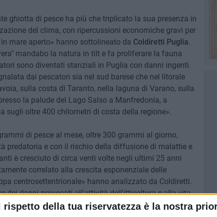
te ghiotta di pesce ha più che triplicato la sua presenza in
zzazione del clima, con ripercussioni economiche gravi per
ce in mare aperto» hanno sottolineato da
Coldiretti Puglia
.
ra" mandabo la natura in tilt e fa proliferare la fauna
tori sono diventati stanziali in Puglia con danni ingenti.
nalata dai pescatori sia nel sud barese che nel litorale
avoia, sulla costa di Taranto, nella laguna di Varano, sulla
presso la palude del Lago Salso a Manfredonia, a
 sugli oltre 400 chilometri di costa della regione».
rammi di pesce al mese, oltre 300 grammi al giorno,
vità predatoria e con il rischio della diffusione di malattie e
ti è cresciuto di circa venti volte negli ultimi 25 anni
amente correlato alla crescita esponenziale delle
ropa centrosettentrionale» hanno analizzato da Coldiretti.
ei danni provocati all'attività dell'itticoltura e alla vita
se presenti in numero così elevato, non permettono la
l rispetto della tua riservatezza è la nostra prior
lle specie di cui si nutrono. Non si limitano alle specie di