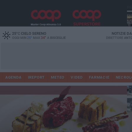
PI
Ro
25
°C
CIELO SERENO
NOTIZIE D
34°
OGGI MIN
25°
MAX
A
BISCEGLIE
DIRETTORE
ANTO
AGENDA
IREPORT
METEO
VIDEO
FARMACIE
NECROL