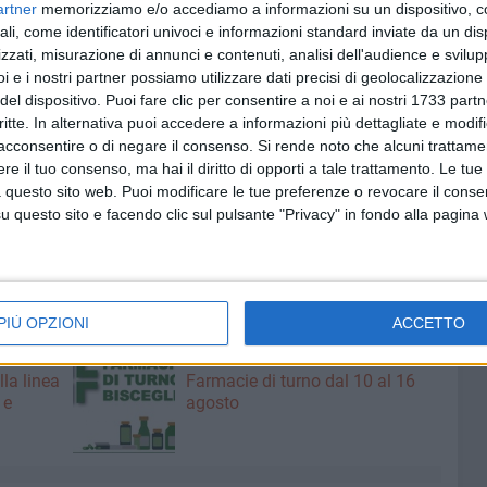
artner
memorizziamo e/o accediamo a informazioni su un dispositivo, c
uelle specie-foraggio che dovrebbero fungere da pasto
ali, come identificatori univoci e informazioni standard inviate da un di
il loro impatto sul settore ittico. Per acquacoltori e
zzati, misurazione di annunci e contenuti, analisi dell'audience e svilupp
 pescato risulta il fattore di maggior impatto mentre per i
i e i nostri partner possiamo utilizzare dati precisi di geolocalizzazione 
del dispositivo. Puoi fare clic per consentire a noi e ai nostri 1733 partn
e degli stock ittici dovuti ad una ridotta produzione
critte. In alternativa puoi accedere a informazioni più dettagliate e modif
acconsentire o di negare il consenso.
Si rende noto che alcuni trattamen
e il tuo consenso, ma hai il diritto di opporti a tale trattamento. Le tue
giungersi agli effetti del conflitto in Ucraina, con uno
 questo sito web. Puoi modificare le tue preferenze o revocare il conse
 il caro carburanti che sta fermando i pescherecci e le
questo sito e facendo clic sul pulsante "Privacy" in fondo alla pagina
mi per l'inflazione che ha fatto perdere potere di acquisto
PIÙ OPZIONI
ACCETTO
10 AGOSTO 2026
lla linea
Farmacie di turno dal 10 al 16
 e
agosto