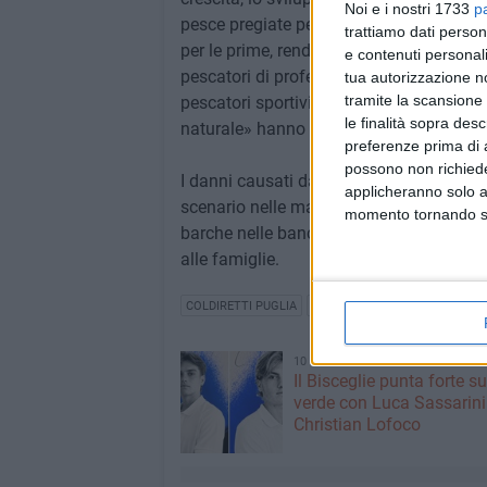
Noi e i nostri 1733
p
pesce pregiate perché mangiano anche q
trattiamo dati person
per le prime, rendendo ancor più negativo 
e contenuti personali
pescatori di professione la riduzione del
tua autorizzazione no
tramite la scansione 
pescatori sportivi a rischio è la riduzion
le finalità sopra des
naturale» hanno aggiunto.
preferenze prima di 
possono non richieder
I danni causati dai cormorani vanno ad ag
applicheranno solo a
scenario nelle marinerie molto grave per
momento tornando su 
barche nelle banchine e il calo dei consu
alle famiglie.
COLDIRETTI PUGLIA
PESCA
COLDIRETTI
10 AGOSTO 2026
Il Bisceglie punta forte su
verde con Luca Sassarini
Christian Lofoco