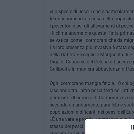
«La specie di uccelli che è particolarmen
termini numerici a causa della tropicali
i pescatori e per gli allevamenti di pes
«Il clima anomalo e questa "finta primave
selvatica, come i cormorani che da migra
La loro presenza più invasiva è stata seg
della Bat fra Bisceglie e Margherita di S
Diga di Capaccio del Celone a Lucera e 
Gallipoli e in maniera abbastanza diffusa
Ogni cormorano mangia fino a 10 chilog
lasciando tra l'altro pesci feriti nell'atti
parassiti. «Il numero di Cormorani svernan
secondo un andamento parallelo e strett
popolazioni nidificanti nei paesi dell'Eu
«È una vera e propria emergenza alla luce d
stessa dei pesci nei mari. I cormorani, 
I
crescita, lo sviluppo e la riproduzione de