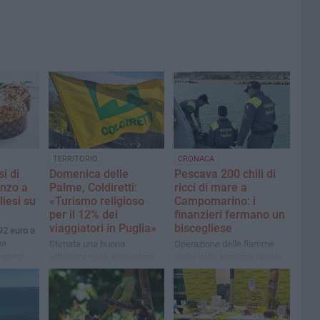
TERRITORIO
CRONACA
si di
Domenica delle
Pescava 200 chili di
anzo a
Palme, Coldiretti:
ricci di mare a
liesi su
«Turismo religioso
Campomarino: i
per il 12% dei
finanzieri fermano un
viaggiatori in Puglia»
biscegliese
92 euro a
ma
Stimata una buona
Operazione delle fiamme
leggero
affluenza negli agriturismi
gialle della stazione navale
scorso
per i pranzi e una media di
di Termoli. Multa salata per
pernottamenti di due giorni
il trasgressore