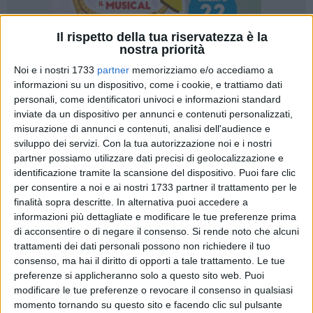
Il rispetto della tua riservatezza è la
nostra priorità
Noi e i nostri 1733
partner
memorizziamo e/o accediamo a
informazioni su un dispositivo, come i cookie, e trattiamo dati
14
personali, come identificatori univoci e informazioni standard
inviate da un dispositivo per annunci e contenuti personalizzati,
misurazione di annunci e contenuti, analisi dell'audience e
sviluppo dei servizi.
Con la tua autorizzazione noi e i nostri
Nel pomeriggio di ieri, lunedì 2 settembre, a Palazzo San
partner possiamo utilizzare dati precisi di geolocalizzazione e
Domenico si è svolto un incontro tra l'Amministrazione
identificazione tramite la scansione del dispositivo. Puoi fare clic
comunale di Bisceglie e i referenti di Coldiretti e
per consentire a noi e ai nostri 1733 partner il trattamento per le
Confagricoltura, finalizzato a illustrare la delibera approvata
finalità sopra descritte. In alternativa puoi accedere a
dalla giunta comunale il 16 luglio, che prevede una nuova
informazioni più dettagliate e modificare le tue preferenze prima
forma di collaborazione per la manutenzione delle aree verdi
di acconsentire o di negare il consenso.
Si rende noto che alcuni
trattamenti dei dati personali possono non richiedere il tuo
pubbliche, con il coinvolgimento diretto degli imprenditori
consenso, ma hai il diritto di opporti a tale trattamento. Le tue
agricoli locali.
preferenze si applicheranno solo a questo sito web. Puoi
modificare le tue preferenze o revocare il consenso in qualsiasi
Il provvedimento offre agli agricoltori la possibilità di
momento tornando su questo sito e facendo clic sul pulsante