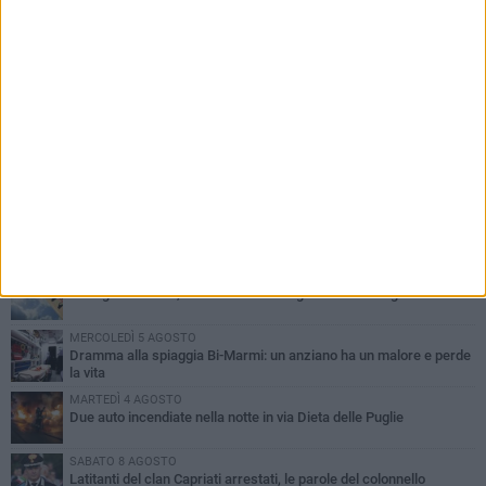
PIÙ LETTI QUESTA SETTIMANA
GIOVEDÌ 6 AGOSTO
Ragazzi biscegliesi diventano virali dopo un'esibizione
improvvisata in aeroporto a Roma-Fiumicino
MARTEDÌ 4 AGOSTO
Emergenza caldo, il Comune di Bisceglie attiva i "rifugi climatici"
MERCOLEDÌ 5 AGOSTO
Dramma alla spiaggia Bi-Marmi: un anziano ha un malore e perde
la vita
MARTEDÌ 4 AGOSTO
Due auto incendiate nella notte in via Dieta delle Puglie
SABATO 8 AGOSTO
Latitanti del clan Capriati arrestati, le parole del colonnello