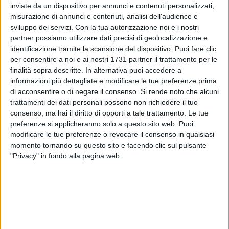
inviate da un dispositivo per annunci e contenuti personalizzati,
misurazione di annunci e contenuti, analisi dell'audience e
sviluppo dei servizi.
Con la tua autorizzazione noi e i nostri
19
partner possiamo utilizzare dati precisi di geolocalizzazione e
identificazione tramite la scansione del dispositivo. Puoi fare clic
per consentire a noi e ai nostri 1731 partner il trattamento per le
finalità sopra descritte. In alternativa puoi accedere a
Il Giudice per l'udienza preliminare del Tribunale di Trani,
informazioni più dettagliate e modificare le tue preferenze prima
dottoressa Angela Schiralli, ha condannato a 9 anni e 4 mesi
di acconsentire o di negare il consenso.
Si rende noto che alcuni
Nicola De Vincenzo e a 8 Giosuè Caterino, mentre ha assolto
trattamenti dei dati personali possono non richiedere il tuo
(per non aver commesso il fatto) Paolo De Gennaro.
consenso, ma hai il diritto di opporti a tale trattamento. Le tue
preferenze si applicheranno solo a questo sito web. Puoi
modificare le tue preferenze o revocare il consenso in qualsiasi
Sarebbero loro gli autori del tentato omicidio di Sabino
momento tornando su questo sito e facendo clic sul pulsante
Caccavo, 42enne bodyguard andriese, avvenuto il 12 luglio
"Privacy" in fondo alla pagina web.
2016 nei pressi di una discoteca di Bisceglie, sul lungomare
Umberto Paternostro. I tre sono stati giudicati con il rito
abbreviato. Il tentativo di omicidio - Caccavo fu raggiunto da
tre colpi di pistola sparati a bruciapelo - si consumò dopo un
violento alterco verificatosi all'ingresso della discoteca, in
quanto il bodyguard si rifiutò di farli accedere al locale.