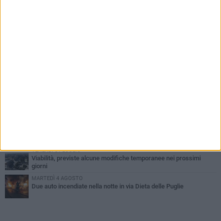
PIÙ LETTI QUESTA SETTIMANA
SABATO 1 AGOSTO
Contrasto allo spaccio di droga, due arresti dei carabinieri a
Bisceglie
VENERDÌ 31 LUGLIO
Torna l'appuntamento con la Pastasciutta antifascista a Bisceglie
MARTEDÌ 4 AGOSTO
Emergenza caldo, il Comune di Bisceglie attiva i "rifugi climatici"
MERCOLEDÌ 5 AGOSTO
Dramma alla spiaggia Bi-Marmi: un anziano ha un malore e perde
la vita
VENERDÌ 31 LUGLIO
Viabilità, previste alcune modifiche temporanee nei prossimi
giorni
MARTEDÌ 4 AGOSTO
Due auto incendiate nella notte in via Dieta delle Puglie