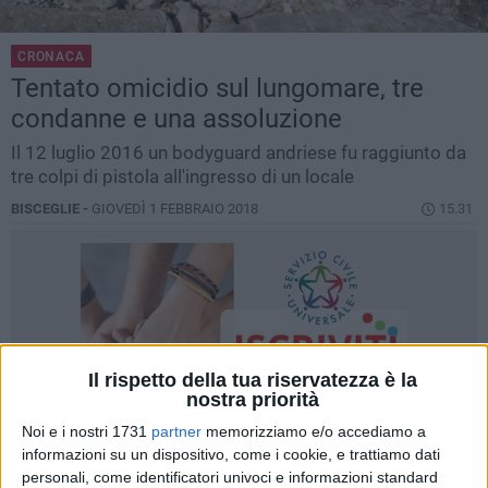
CRONACA
Tentato omicidio sul lungomare, tre
condanne e una assoluzione
Il 12 luglio 2016 un bodyguard andriese fu raggiunto da
tre colpi di pistola all'ingresso di un locale
BISCEGLIE -
GIOVEDÌ 1 FEBBRAIO 2018
15.31
Il rispetto della tua riservatezza è la
nostra priorità
Noi e i nostri 1731
partner
memorizziamo e/o accediamo a
informazioni su un dispositivo, come i cookie, e trattiamo dati
personali, come identificatori univoci e informazioni standard