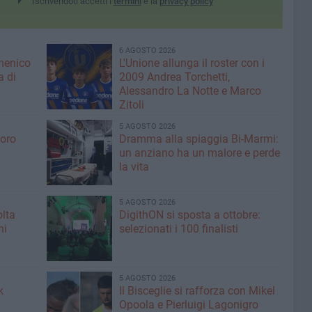
Iscrivendoti accetti i
termini
e la
privacy policy
6 AGOSTO 2026
menico
L'Unione allunga il roster con i
a di
2009 Andrea Torchetti,
Alessandro La Notte e Marco
Zitoli
5 AGOSTO 2026
voro
Dramma alla spiaggia Bi-Marmi:
un anziano ha un malore e perde
la vita
5 AGOSTO 2026
olta
DigithON si sposta a ottobre:
ni
selezionati i 100 finalisti
5 AGOSTO 2026
k
Il Bisceglie si rafforza con Mikel
Opoola e Pierluigi Lagonigro