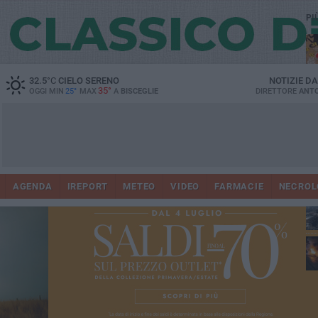
PI
32.5
°C
CIELO SERENO
NOTIZIE D
35°
OGGI MIN
25°
MAX
A
BISCEGLIE
DIRETTORE
ANTO
AGENDA
IREPORT
METEO
VIDEO
FARMACIE
NECROL