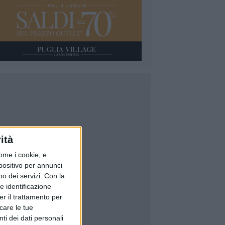
ità
ome i cookie, e
spositivo per annunci
o dei servizi.
Con la
e identificazione
er il trattamento per
icare le tue
ti dei dati personali