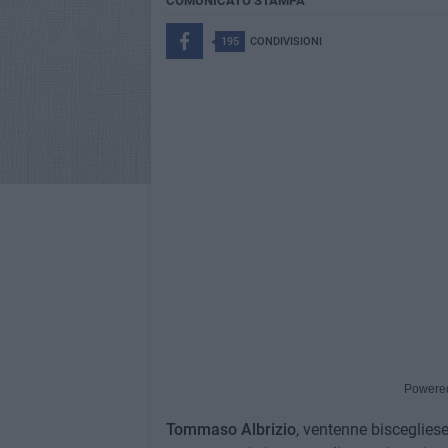
COMUNICATO STAMPA
195
CONDIVISIONI
Powere
Tommaso Albrizio
, ventenne bisceglies