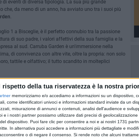
 di eventi di diversa tipologia. La sua più grande
to che, da meno di un anno, ha avviato uno tra i suoi più
rden
.
oglio 1 a Bisceglie, è il perfetto connubio tra la passione
ettura di suo padre, i valori affettivi della sua famiglia e la
mpresa al sud. Carruba Garden è un'immersione nella
ma, di convivenza con altre vite, oltre la propria: non solo
 tattile e olfattivo; il tutto scandito in molteplici
ofonico
Story Time
ama raccontare, ospitando in studio
l rispetto della tua riservatezza è la nostra prior
che valorizzano il tessuto produttivo italiano, specie
artner
memorizziamo e/o accediamo a informazioni su un dispositivo, c
tory Time è
il format delle storie italiane
e sarà in onda
ali, come identificatori univoci e informazioni standard inviate da un di
erdì 24 novembre in diretta da Milano
.
zzati, misurazione di annunci e contenuti, analisi dell'audience e svilupp
i e i nostri partner possiamo utilizzare dati precisi di geolocalizzazione 
li dedicati.
del dispositivo. Puoi fare clic per consentire a noi e ai nostri 1731 partn
critte. In alternativa puoi accedere a informazioni più dettagliate e modif
acconsentire o di negare il consenso.
Si rende noto che alcuni trattamen