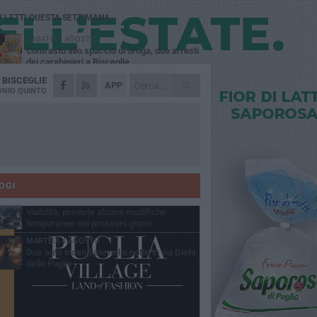
Ù LETTI QUESTA SETTIMANA
SABATO 1 AGOSTO
Contrasto allo spaccio di droga, due arresti
dei carabinieri a Bisceglie
A
BISCEGLIE
VENERDÌ 31 LUGLIO
APP
Torna l'appuntamento con la Pastasciutta
NIO QUINTO
antifascista a Bisceglie
MARTEDÌ 4 AGOSTO
Emergenza caldo, il Comune di Bisceglie
attiva i "rifugi climatici"
MERCOLEDÌ 5 AGOSTO
Dramma alla spiaggia Bi-Marmi: un
anziano ha un malore e perde la vita
OGI
VENERDÌ 31 LUGLIO
Viabilità, previste alcune modifiche
temporanee nei prossimi giorni
MARTEDÌ 4 AGOSTO
Due auto incendiate nella notte in via Dieta
delle Puglie