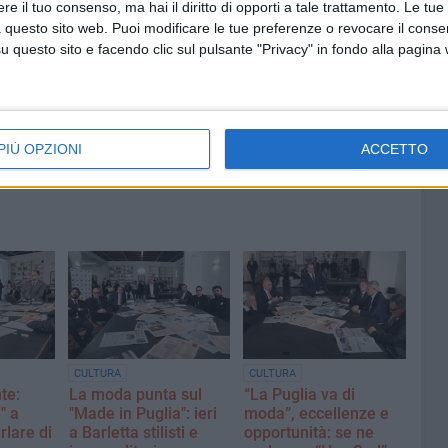
e il tuo consenso, ma hai il diritto di opporti a tale trattamento. Le tue
 questo sito web. Puoi modificare le tue preferenze o revocare il conse
6 AGOSTO 2026
questo sito e facendo clic sul pulsante "Privacy" in fondo alla pagina
Incendi boschivi in città, Spazio
 sviene,
Civico: «Ci sono stati controlli
nelle aree pubbliche e private?»
PIÙ OPZIONI
ACCETTO
CULTURA
CULTURA
te:
La moda punta sul
“La Puglia va di
" a
"Made in Puglia": ieri
moda”, eccellenze e
rlare di
a Barletta stilisti e
opportunità: se ne