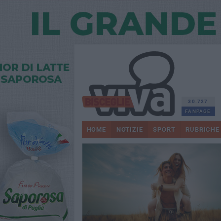
30.727
FANPAGE
HOME
NOTIZIE
SPORT
RUBRICHE