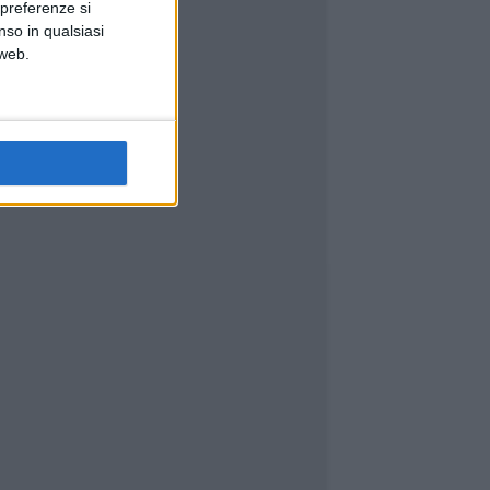
 preferenze si
nso in qualsiasi
 web.