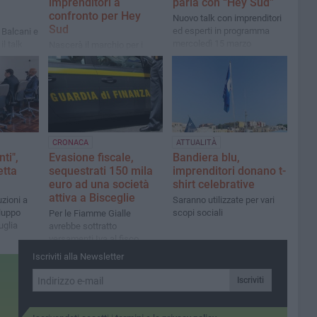
imprenditori a
parla con “Hey Sud”
confronto per Hey
Nuovo talk con imprenditori
Sud
ed esperti in programma
 Balcani e
mercoledì 15 marzo
l talk
Nascerà il marchio per i
 De Nittis
prodotti creati in Puglia, lo
ha annunciato l'assessore
regionale Delli Noci
CRONACA
ATTUALITÀ
ti",
Evasione fiscale,
Bandiera blu,
etta
sequestrati 150 mila
imprenditori donano t-
euro ad una società
shirt celebrative
attiva a Bisceglie
uzioni a
Saranno utilizzate per vari
iluppo
scopi sociali
Per le Fiamme Gialle
uglia
avrebbe sottratto
versamenti Iva al fisco
Iscriviti alla Newsletter
Iscriviti