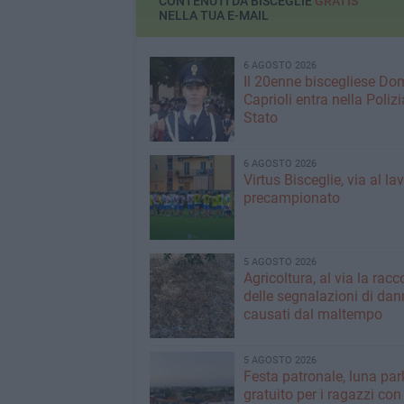
CONTENUTI DA BISCEGLIE
GRATIS
NELLA TUA E-MAIL
6 AGOSTO 2026
Il 20enne biscegliese Do
Caprioli entra nella Polizi
Stato
6 AGOSTO 2026
Virtus Bisceglie, via al la
precampionato
5 AGOSTO 2026
Agricoltura, al via la racc
delle segnalazioni di dan
causati dal maltempo
5 AGOSTO 2026
Festa patronale, luna par
gratuito per i ragazzi con