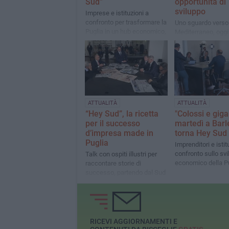
Sud”
opportunità di
sviluppo
Imprese e istituzioni a
confronto per trasformare la
Uno sguardo verso
Puglia in un hub economico,
Mediterraneo, oggi i
logistico ed energetico per il
nella sede di via G.
Mediterraneo
15
ATTUALITÀ
ATTUALITÀ
“Hey Sud”, la ricetta
"Colossi e gigan
per il successo
martedì a Barl
d’impresa made in
torna Hey Sud
Puglia
Imprenditori e istit
confronto sullo sv
Talk con ospiti illustri per
economico della P
raccontare storie di
successo, partendo dal Sud
RICEVI AGGIORNAMENTI E