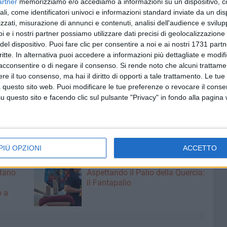
artner
memorizziamo e/o accediamo a informazioni su un dispositivo, c
 staff della libreria e la famiglia Mastrototaro. Nel corso
ali, come identificatori univoci e informazioni standard inviate da un di
ortunità di raccontarsi e raccontare i cinque anni
zzati, misurazione di annunci e contenuti, analisi dell'audience e svilupp
 episodi più significativi, le loro passioni, i loro desideri, i
i e i nostri partner possiamo utilizzare dati precisi di geolocalizzazione 
 intenzioni universitarie e formative. Un momento di
del dispositivo. Puoi fare clic per consentire a noi e ai nostri 1731 partn
enze del territorio in uno dei luoghi della città che meglio
critte. In alternativa puoi accedere a informazioni più dettagliate e modif
acconsentire o di negare il consenso.
Si rende noto che alcuni trattamen
nnubio tra lavoro e cultura.
e il tuo consenso, ma hai il diritto di opporti a tale trattamento. Le tue
 questo sito web. Puoi modificare le tue preferenze o revocare il conse
 e prendere contatti per i dettagli organizzativi della
questo sito e facendo clic sul pulsante "Privacy" in fondo alla pagina
bisceglieviva.it
oppure inviare un messaggio alla
URI
PIÙ OPZIONI
ACCETTO
6 AGOSTO 2026
ntano
Aspettando il Palio della Quercia:
il Fantapalio
o a