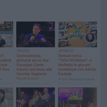
POLITICA
ATTUALITÀ
i",
Centrosinistra,
Domani torna
tudenti
primarie ed ex Ilva:
"100x100 Maturi": a
razie
Giuseppe Conte
Molfetta le giovani
el Viva
traccia una linea alle
eccellenze con Adrian
Vecchie Segherie
Fartade
Mastrototaro
an
Al Gran Shopping la grande
ta, con le
festa promossa dal Viva
Il leader del Movimento 5
rtade per
Network e dedicata ai neo-
Stelle torna a Bisceglie in
enerazioni
diplomati, con spazi dedicati
occasione della
a orientamento,
presentazione del suo libro
divulgazione e lavoro
"Una nuova primavera"