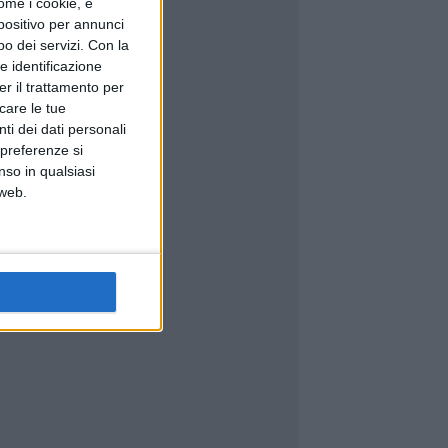
ome i cookie, e
spositivo per annunci
o dei servizi.
Con la
e identificazione
er il trattamento per
icare le tue
ti dei dati personali
 preferenze si
nso in qualsiasi
 web.