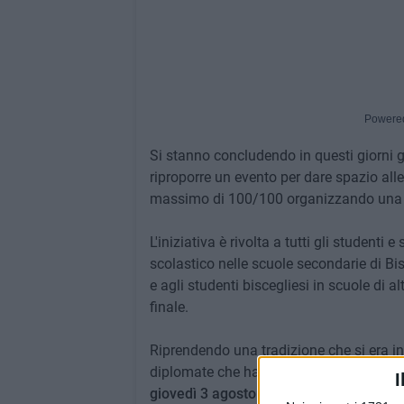
Powere
Si stanno concludendo in questi giorni g
riproporre un evento per dare spazio all
massimo di 100/100 organizzando una nu
L'iniziativa è rivolta a tutti gli student
scolastico nelle scuole secondarie di Bisce
e agli studenti biscegliesi in scuole di 
finale.
Riprendendo una tradizione che si era in
diplomate che hanno conseguito il massi
I
giovedì 3 agosto
che verrà ospitata alle