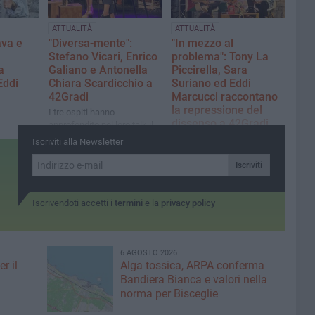
ATTUALITÀ
ATTUALITÀ
ava e
"Diversa-mente":
"In mezzo al
Stefano Vicari, Enrico
problema": Tony La
a
Galiano e Antonella
Piccirella, Sara
Eddi
Chiara Scardicchio a
Suriano ed Eddi
42Gradi
Marcucci raccontano
la repressione del
​I tre ospiti hanno
dissenso a 42Gradi
approfondito nel loro talk il
valore della diversità
 ospite
L'esperienza con la Global
Iscriviti alla Newsletter
rispetto alla "normalità" vista
Gradi
Sumud Flotilla e la
come standard
 Segherie
criminalizzazione del
Iscriviti
dissenso gli argomenti
toccati durante la serata
Iscrivendoti accetti i
termini
e la
privacy policy
6 AGOSTO 2026
r il
Alga tossica, ARPA conferma
Bandiera Bianca e valori nella
norma per Bisceglie