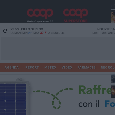
PI
29.5
°C
CIELO SERENO
NOTIZIE D
32.5°
DOMANI MIN
25°
MAX
A
BISCEGLIE
DIRETTORE
ANTO
AGENDA
IREPORT
METEO
VIDEO
FARMACIE
NECROL