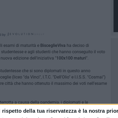
d by
li esami di maturità e
BisceglieViva
ha deciso di
e studentesse e agli studenti che hanno conseguito il voto
ova edizione dell'iniziativa "
100x100 maturi
".
i e studentesse che si sono diplomati in questo anno
glie (liceo "da Vinci", I.T.C. "Dell'Olio" e I.I.S.S. "Cosmai")
altre città che hanno ottenuto il massimo dei voti nell'esame
terrotta a causa della pandemia, i diplomati e le
mo dei voti saranno i protagonisti di una serata evento
l rispetto della tua riservatezza è la nostra prior
Vecchie Segherie Mastrototaro
e curata dalla redazione