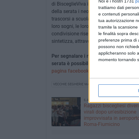
Noi e i nostri 1731
p
di BisceglieViva in collaborazione con lo
trattiamo dati person
della serata i neodiplomati avranno l'opp
e contenuti personali
trascorsi a scuola attraverso i ricordi e gli
tua autorizzazione no
loro sogni, le loro aspirazioni, le future
tramite la scansione 
condivisione riservato alle giovani eccell
le finalità sopra des
preferenze prima di 
sintetizza, attraverso la sua storia, il co
possono non richieder
applicheranno solo a
Per segnalare i nominativi degli studenti
momento tornando su 
serata è possibile scrivere a
redazione@
pagina facebook
di Bisceglieviva.
VECCHIE SEGHERIE MASTROTOTARO
100X100 MAT
6 AGOSTO 2026
Ragazzi biscegliesi dive
virali dopo un'esibizione
improvvisata in aeroport
Roma-Fiumicino