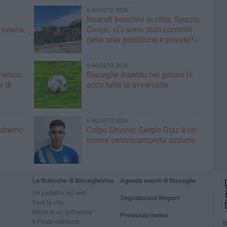
6 AGOSTO 2026
Incendi boschivi in città, Spazio
 sviene,
Civico: «Ci sono stati controlli
nelle aree pubbliche e private?»
6 AGOSTO 2026
menico
Bisceglie inserito nel girone H:
a di
ecco tutte le avversarie
6 AGOSTO 2026
'estremo
Colpo Unione: Sergio Diaz è un
nuovo centrocampista azzurro
Le Rubriche di BisceglieViva
Agenda eventi di Bisceglie
Un pediatra sul web
Segnalazioni iReport
Dare la vita
Morte di un gettonista
Previsioni meteo
Il Ponte dell'Almà
I