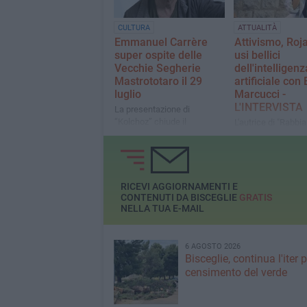
CULTURA
ATTUALITÀ
Emmanuel Carrère
Attivismo, Roj
super ospite delle
usi bellici
Vecchie Segherie
dell'intelligenz
Mastrototaro il 29
artificiale con 
luglio
Marcucci -
L'INTERVISTA
La presentazione di
“Kolchoz” chiude il
L'autrice di "Rabbia
programma di luglio in
proteggimi" è stata
libreria
della rassegna 42
presso le Vecchie
Mastrototaro
RICEVI AGGIORNAMENTI E
CONTENUTI DA BISCEGLIE
GRATIS
NELLA TUA E-MAIL
6 AGOSTO 2026
Bisceglie, continua l'iter pe
censimento del verde