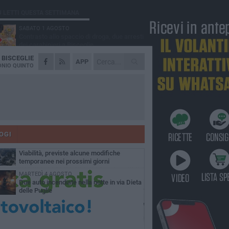
Ù LETTI QUESTA SETTIMANA
SABATO 1 AGOSTO
Contrasto allo spaccio di droga, due arresti
dei carabinieri a Bisceglie
A
BISCEGLIE
VENERDÌ 31 LUGLIO
APP
Torna l'appuntamento con la Pastasciutta
NIO QUINTO
antifascista a Bisceglie
MARTEDÌ 4 AGOSTO
Emergenza caldo, il Comune di Bisceglie
attiva i "rifugi climatici"
MERCOLEDÌ 5 AGOSTO
Dramma alla spiaggia Bi-Marmi: un
anziano ha un malore e perde la vita
OGI
VENERDÌ 31 LUGLIO
Viabilità, previste alcune modifiche
temporanee nei prossimi giorni
MARTEDÌ 4 AGOSTO
Due auto incendiate nella notte in via Dieta
delle Puglie