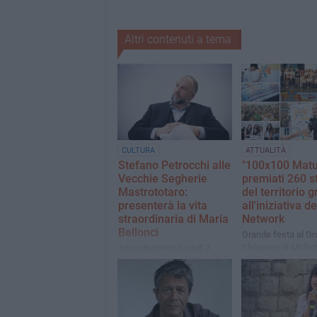
Altri contenuti a tema
CULTURA
ATTUALITÀ
Stefano Petrocchi alle
"100x100 Matur
Vecchie Segherie
premiati 260 s
Mastrototaro:
del territorio g
presenterà la vita
all'iniziativa d
straordinaria di Maria
Network
Bellonci
Grande festa al Gr
Shopping di Molfet
Appuntamento lunedì 3
parole di Adrian Fa
agosto con "Romanzo
ispirare le nuove g
privato"