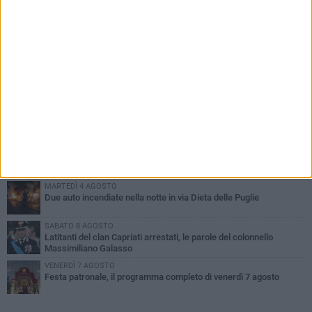
PIÙ LETTI QUESTA SETTIMANA
GIOVEDÌ 6 AGOSTO
Ragazzi biscegliesi diventano virali dopo un'esibizione
improvvisata in aeroporto a Roma-Fiumicino
MARTEDÌ 4 AGOSTO
Emergenza caldo, il Comune di Bisceglie attiva i "rifugi climatici"
MERCOLEDÌ 5 AGOSTO
Dramma alla spiaggia Bi-Marmi: un anziano ha un malore e perde
la vita
MARTEDÌ 4 AGOSTO
Due auto incendiate nella notte in via Dieta delle Puglie
SABATO 8 AGOSTO
Latitanti del clan Capriati arrestati, le parole del colonnello
Massimiliano Galasso
VENERDÌ 7 AGOSTO
Festa patronale, il programma completo di venerdì 7 agosto