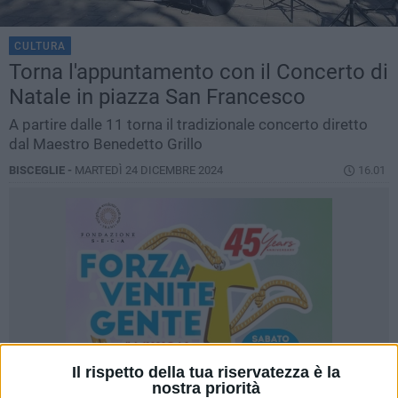
CULTURA
Torna l'appuntamento con il Concerto di
Natale in piazza San Francesco
A partire dalle 11 torna il tradizionale concerto diretto
dal Maestro Benedetto Grillo
BISCEGLIE -
MARTEDÌ 24 DICEMBRE 2024
16.01
Il rispetto della tua riservatezza è la
nostra priorità