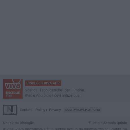
BISCEGLIEVIVA APP
Scarica l'applicazione per iPhone,
iPad e Android e ricevi notizie push
Contatti
Policy e Privacy
GOCITY NEWS PLATFORM
Notizie da
Bisceglie
Direttore
Antonio Quinto
© 2001-2026 BisceglieViva è un portale gestito da InnovaNews srl. Partita iva