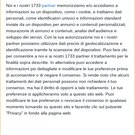
Noi e i nostri 1733
partner
memorizziamo e/o accediamo a
informazioni su un dispositivo, come i cookie, e trattiamo dati
personali, come identificatori univoci e informazioni standard
7
inviate da un dispositivo per annunci e contenuti personalizzati,
misurazione di annunci e contenuti, analisi dell'audience e
sviluppo dei servizi.
Con la tua autorizzazione noi e i nostri
partner possiamo utilizzare dati precisi di geolocalizzazione e
Il Gran Concerto Bandistico Città di Bisceglie, sotto la
identificazione tramite la scansione del dispositivo. Puoi fare clic
direzione del Maestro Benedetto Grillo, è lieto di annunciare il
per consentire a noi e ai nostri 1733 partner il trattamento per le
tradizionale Concerto di Natale, che si terrà il giorno 25
finalità sopra descritte. In alternativa puoi accedere a
dicembre alle ore 11:00 presso la splendida cornice di
informazioni più dettagliate e modificare le tue preferenze prima
Piazza San Francesco, a Bisceglie.
di acconsentire o di negare il consenso.
Si rende noto che alcuni
trattamenti dei dati personali possono non richiedere il tuo
Questo appuntamento rappresenta un'occasione unica per
consenso, ma hai il diritto di opporti a tale trattamento. Le tue
preferenze si applicheranno solo a questo sito web. Puoi
vivere l'incanto del Natale, immersi in un'atmosfera di gioia e
modificare le tue preferenze o revocare il consenso in qualsiasi
condivisione. Il programma musicale, ricco e suggestivo, è
momento tornando su questo sito e facendo clic sul pulsante
stato ideato per celebrare le festività con melodie che
"Privacy" in fondo alla pagina web.
sapranno emozionare e coinvolgere il pubblico presente.
L'evento è organizzato con il patrocinio e il supporto