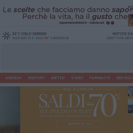
PI
33
°C
CIELO SERENO
NOTIZIE D
34°
OGGI MIN
25.5°
MAX
A
BISCEGLIE
DIRETTORE
ANTO
AGENDA
IREPORT
METEO
VIDEO
FARMACIE
NECROL