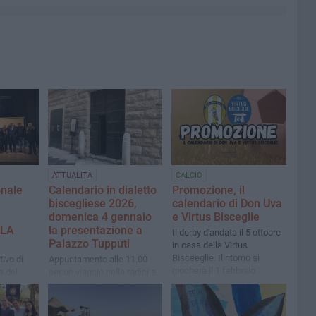
ATTUALITÀ
CALCIO
onale
Calendario in dialetto
Promozione, il
biscegliese 2026,
calendario di Don Uva
domenica 4 gennaio
e Virtus Bisceglie
 LA
la presentazione a
Il derby d'andata il 5 ottobre
Palazzo Tupputi
in casa della Virtus
Bisceeglie. Il ritorno si
ivo di
Appuntamento alle 11.00
giocherà il 1 febbraio
a del
per un viaggio nelle radici e
e,
nella tradizione della nostra
e di
città con “U Calannèrie de
Vescègghie 2026”