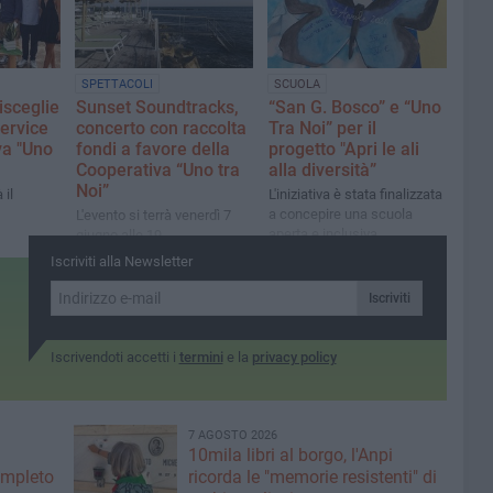
SPETTACOLI
SCUOLA
Bisceglie
Sunset Soundtracks,
“San G. Bosco” e “Uno
ervice
concerto con raccolta
Tra Noi” per il
va "Uno
fondi a favore della
progetto "Apri le ali
Cooperativa “Uno tra
alla diversità”
Noi”
 il
L'iniziativa è stata finalizzata
a concepire una scuola
L'evento si terrà venerdì 7
aperta e inclusiva
giugno alle 19
Iscriviti alla Newsletter
Iscriviti
Iscrivendoti accetti i
termini
e la
privacy policy
7 AGOSTO 2026
10mila libri al borgo, l'Anpi
ompleto
ricorda le "memorie resistenti" di