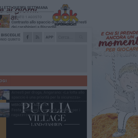
Ù LETTI QUESTA SETTIMANA
SABATO 1 AGOSTO
Contrasto allo spaccio di droga, due arresti
dei carabinieri a Bisceglie
A
BISCEGLIE
MARTEDÌ 4 AGOSTO
APP
Emergenza caldo, il Comune di Bisceglie
NIO QUINTO
attiva i "rifugi climatici"
MERCOLEDÌ 5 AGOSTO
Dramma alla spiaggia Bi-Marmi: un
anziano ha un malore e perde la vita
MARTEDÌ 4 AGOSTO
Due auto incendiate nella notte in via Dieta
delle Puglie
OGI
SABATO 1 AGOSTO
Arresti per droga, Angarano: «La lotta allo
spaccio è una priorità per la sicurezza»
MERCOLEDÌ 5 AGOSTO
Festa patronale, luna park gratuito per i
ragazzi con disabilità