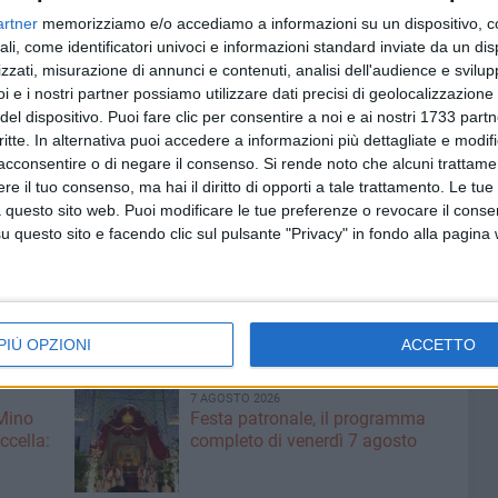
trale e descrizione sintetica del sito in esame;
artner
memorizziamo e/o accediamo a informazioni su un dispositivo, c
to ad opera dei "ragazzi" di Uno tra noi; poesia dialettale;
ali, come identificatori univoci e informazioni standard inviate da un di
i; modi di dire dialettali con traduzione e spiegazione del
zzati, misurazione di annunci e contenuti, analisi dell'audience e svilupp
i e i nostri partner possiamo utilizzare dati precisi di geolocalizzazione 
del dispositivo. Puoi fare clic per consentire a noi e ai nostri 1733 partn
ate nella fattispecie da
Nicola Gallo
, si rifanno alle
critte. In alternativa puoi accedere a informazioni più dettagliate e modif
tto biscegliese secondo le ricerche effettuate
acconsentire o di negare il consenso.
Si rende noto che alcuni trattamen
gghie"
e le regole grammaticali contenute nel libro "U
e il tuo consenso, ma hai il diritto di opporti a tale trattamento. Le tue
 questo sito web. Puoi modificare le tue preferenze o revocare il conse
llo, Rigante).
questo sito e facendo clic sul pulsante "Privacy" in fondo alla pagina
te devoluto alla Cooperativa Uno tra noi che renderà
 di utilizzo. Il "Calannèrie" sarà disponibile in vari
bero.
PIÙ OPZIONI
ACCETTO
7 AGOSTO 2026
 Mino
Festa patronale, il programma
ccella:
completo di venerdì 7 agosto