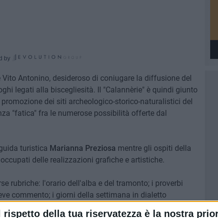
d by
 Vito Antonino, desideroso di coniugare la diffusione del
ghi legati alla biscegliesità. Il "Calannèrie" è quindi giunto
 promozione dei siti archeologico-storico-naturalistici del
enza "fatica" fra le numerose possibilità offerte dal
 guida turistica
Marianna Preziosa
mentre gli ospiti della
occupati delle realizzazioni grafiche e artistiche.
e rubriche: l'orario dell'alba e del tramonto; i proverbi
reve commento; i giorni della settimana in dialetto
 dialetto; giorni e settimane trascorsi dall'inizio dell'anno
l rispetto della tua riservatezza è la nostra prior