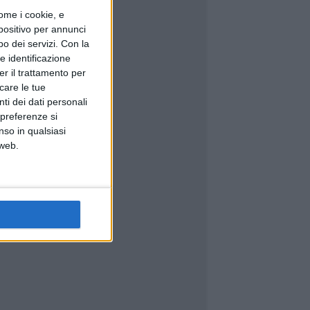
ome i cookie, e
spositivo per annunci
o dei servizi.
Con la
e identificazione
er il trattamento per
icare le tue
ti dei dati personali
 preferenze si
nso in qualsiasi
 web.