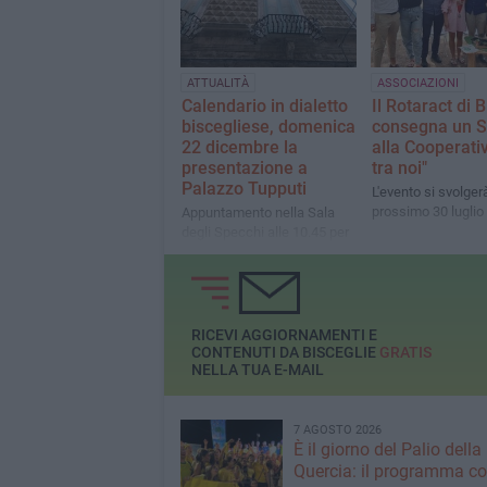
ATTUALITÀ
ASSOCIAZIONI
Calendario in dialetto
Il Rotaract di 
biscegliese, domenica
consegna un S
22 dicembre la
alla Cooperati
presentazione a
tra noi"
Palazzo Tupputi
L'evento si svolgerà
prossimo 30 luglio
Appuntamento nella Sala
degli Specchi alle 10.45 per
un viaggio nelle radici e
nella tradizione della nostra
città con “U Calannèrie de
Vescègghie 2025”
RICEVI AGGIORNAMENTI E
CONTENUTI DA BISCEGLIE
GRATIS
NELLA TUA E-MAIL
7 AGOSTO 2026
È il giorno del Palio della
Quercia: il programma c