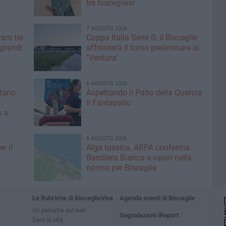
tre biscegliesi
7 AGOSTO 2026
ani tre
Coppa Italia Serie D, il Bisceglie
 grandi
affronterà il turno preliminare al
"Ventura"
6 AGOSTO 2026
ntano
Aspettando il Palio della Quercia:
il Fantapalio
o a
6 AGOSTO 2026
r il
Alga tossica, ARPA conferma
Bandiera Bianca e valori nella
norma per Bisceglie
Le Rubriche di BisceglieViva
Agenda eventi di Bisceglie
Un pediatra sul web
Segnalazioni iReport
Dare la vita