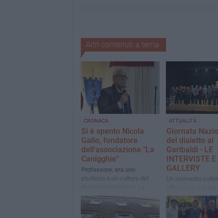
Altri contenuti a tema
CRONACA
ATTUALITÀ
Si è spento Nicola
Giornata Nazi
Gallo, fondatore
del dialetto al
dell'associazione "La
Garibaldi - LE
Canigghie"
INTERVISTE E
GALLERY
Professore, era uno
studioso e un cultore del
Un momento collett
dialetto biscegliese. La
riflessione e pratic
comunità lo ricorda anche
dialetto bisceglies
nel ruolo di consigliere
patrimonio cultural
comunale che ha ricoperto
inestimabile valore