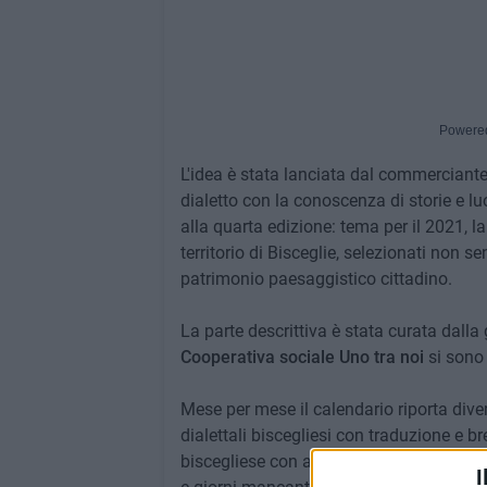
Powere
L'idea è stata lanciata dal commerciante
dialetto con la conoscenza di storie e luo
alla quarta edizione: tema per il 2021, la
territorio di Bisceglie, selezionati non s
patrimonio paesaggistico cittadino.
La parte descrittiva è stata curata dalla
Cooperativa sociale Uno tra noi
si sono 
Mese per mese il calendario riporta divers
dialettali biscegliesi con traduzione e b
biscegliese con annotazioni particolari in
I