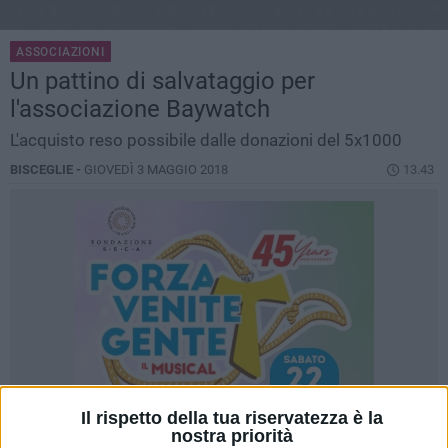
ASSOCIAZIONI
Un pattino di salvataggio per
l'associazione Baywatch
L'acquisto reso possibile dalle donazioni del 5x1000
BISCEGLIE -
GIOVEDÌ 3 MAGGIO 2018
13.43
Il rispetto della tua riservatezza è la
nostra priorità