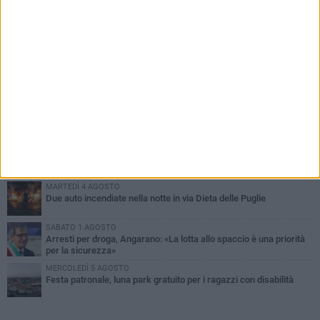
PIÙ LETTI QUESTA SETTIMANA
SABATO 1 AGOSTO
Contrasto allo spaccio di droga, due arresti dei carabinieri a
Bisceglie
MARTEDÌ 4 AGOSTO
Emergenza caldo, il Comune di Bisceglie attiva i "rifugi climatici"
MERCOLEDÌ 5 AGOSTO
Dramma alla spiaggia Bi-Marmi: un anziano ha un malore e perde
la vita
MARTEDÌ 4 AGOSTO
Due auto incendiate nella notte in via Dieta delle Puglie
SABATO 1 AGOSTO
Arresti per droga, Angarano: «La lotta allo spaccio è una priorità
per la sicurezza»
MERCOLEDÌ 5 AGOSTO
Festa patronale, luna park gratuito per i ragazzi con disabilità