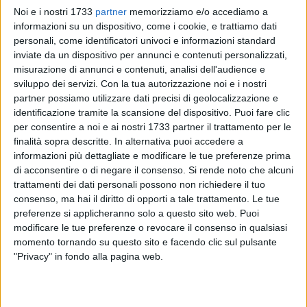
Noi e i nostri 1733
partner
memorizziamo e/o accediamo a
informazioni su un dispositivo, come i cookie, e trattiamo dati
67
A cura di
personali, come identificatori univoci e informazioni standard
VITO TROILO
inviate da un dispositivo per annunci e contenuti personalizzati,
misurazione di annunci e contenuti, analisi dell'audience e
sviluppo dei servizi.
Con la tua autorizzazione noi e i nostri
Un pattino di salvataggio per consentire ai bagnini di
partner possiamo utilizzare dati precisi di geolocalizzazione e
garantire ancora maggiore sicurezza ai bagnanti presenti
identificazione tramite la scansione del dispositivo. Puoi fare clic
per consentire a noi e ai nostri 1733 partner il trattamento per le
sulle spiagge biscegliesi. L'ha acquistato l'assocazione
finalità sopra descritte. In alternativa puoi accedere a
Baywatch, pronta per la quinta estate consecutiva, fin dal
informazioni più dettagliate e modificare le tue preferenze prima
2014, a presidiare il litorale attraverso il progetto Spiagge
di acconsentire o di negare il consenso.
Si rende noto che alcuni
Sicure, in collaborazione con la Capitaneria di Porto e col
trattamenti dei dati personali possono non richiedere il tuo
patrocinio del comune di Bisceglie.
consenso, ma hai il diritto di opporti a tale trattamento. Le tue
preferenze si applicheranno solo a questo sito web. Puoi
«
Senza il sostegno di tantissimi cittadini non avremmo
modificare le tue preferenze o revocare il consenso in qualsiasi
momento tornando su questo sito e facendo clic sul pulsante
potuto acquistarlo»
ha affermato Asia Innocenti, presidente
"Privacy" in fondo alla pagina web.
dell'associazione.
«Grazie al 5x1000 che sempre più
contribuenti decidono di destinare all'Asd Baywatch
abbiamo potuto fornire questo nuovo strumento ai nostri