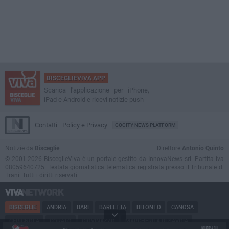
BISCEGLIEVIVA APP
Scarica l'applicazione per iPhone,
iPad e Android e ricevi notizie push
Contatti
Policy e Privacy
GOCITY NEWS PLATFORM
Notizie da
Bisceglie
Direttore
Antonio Quinto
© 2001-2026 BisceglieViva è un portale gestito da InnovaNews srl. Partita iva
08059640725. Testata giornalistica telematica registrata presso il Tribunale di
Trani. Tutti i diritti riservati.
BISCEGLIE
ANDRIA
BARI
BARLETTA
BITONTO
CANOSA
CERIGNOLA
CORATO
GIOVINAZZO
MARGHERITA DI SAVOIA