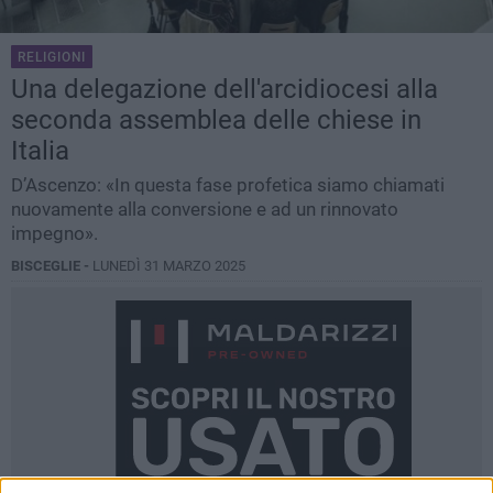
RELIGIONI
Una delegazione dell'arcidiocesi alla
seconda assemblea delle chiese in
Italia
D’Ascenzo: «In questa fase profetica siamo chiamati
nuovamente alla conversione e ad un rinnovato
impegno».
BISCEGLIE -
LUNEDÌ 31 MARZO 2025