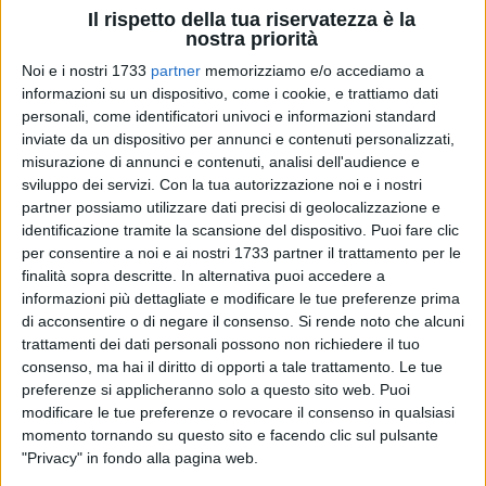
Il rispetto della tua riservatezza è la
nostra priorità
Noi e i nostri 1733
partner
memorizziamo e/o accediamo a
informazioni su un dispositivo, come i cookie, e trattiamo dati
personali, come identificatori univoci e informazioni standard
6
inviate da un dispositivo per annunci e contenuti personalizzati,
misurazione di annunci e contenuti, analisi dell'audience e
sviluppo dei servizi.
Con la tua autorizzazione noi e i nostri
partner possiamo utilizzare dati precisi di geolocalizzazione e
Le Chiese in Italia si preparano a vivere la Seconda
identificazione tramite la scansione del dispositivo. Puoi fare clic
Assemblea sinodale, che si terrà in Vaticano dal 31 marzo al
per consentire a noi e ai nostri 1733 partner il trattamento per le
3 aprile. Saranno oltre mille i partecipanti, tra Vescovi,
finalità sopra descritte. In alternativa puoi accedere a
delegati delle Diocesi e invitati, che si ritroveranno per questa
informazioni più dettagliate e modificare le tue preferenze prima
seconda esperienza dopo quella vissuta a San Paolo fuori le
di acconsentire o di negare il consenso.
Si rende noto che alcuni
Mura nel novembre scorso.
trattamenti dei dati personali possono non richiedere il tuo
consenso, ma hai il diritto di opporti a tale trattamento. Le tue
preferenze si applicheranno solo a questo sito web. Puoi
La delegazione della diocesi di Trani-Barletta-Bisceglie
modificare le tue preferenze o revocare il consenso in qualsiasi
composta dall'Arcivescovo mons. Leonardo D'Ascenzo, dal
momento tornando su questo sito e facendo clic sul pulsante
Vicario Generale don Sergio Pellegrini, da Suor Roberta
"Privacy" in fondo alla pagina web.
Decleva e da Domenico Paganelli.