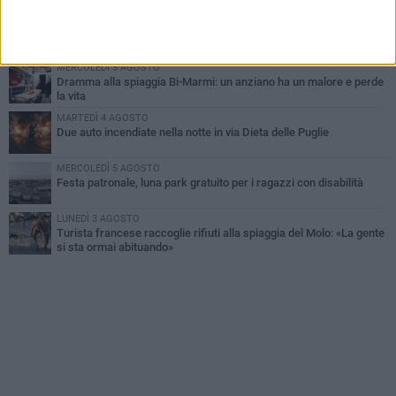
MARTEDÌ 4 AGOSTO
Emergenza caldo, il Comune di Bisceglie attiva i "rifugi climatici"
MERCOLEDÌ 5 AGOSTO
Dramma alla spiaggia Bi-Marmi: un anziano ha un malore e perde
la vita
MARTEDÌ 4 AGOSTO
Due auto incendiate nella notte in via Dieta delle Puglie
MERCOLEDÌ 5 AGOSTO
Festa patronale, luna park gratuito per i ragazzi con disabilità
LUNEDÌ 3 AGOSTO
Turista francese raccoglie rifiuti alla spiaggia del Molo: «La gente
si sta ormai abituando»