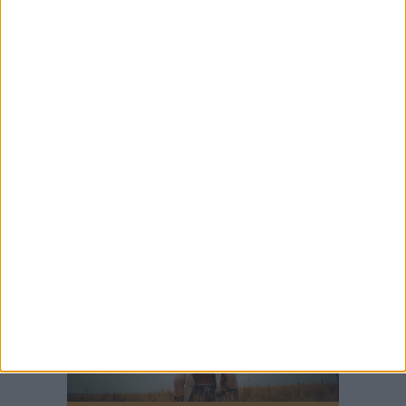
7 AGOSTO 2026
È il giorno del Palio della Quercia: il
programma completo
7 AGOSTO 2026
10mila libri al borgo, l'Anpi ricorda le "memorie
resistenti" di tre biscegliesi
7 AGOSTO 2026
Cinema Fuori Museo, a Trani tre nuovi
appuntamenti tra i grandi classici del cinema