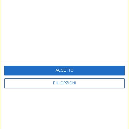
Altri contenuti a tema
ACCETTO
PIÙ OPZIONI
La magia del Natale ti
A Bari "Credipass Hero",
aspetta da Ottica Pistillo:
l'evento con promotori
aperture speciali e idee
creditizi di tutta Italia
regalo uniche
L'incontro dello scorso 10 settembre