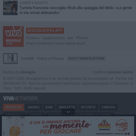
LUNEDÌ 3 AGOSTO
Turista francese raccoglie rifiuti alla spiaggia del Molo: «La gente
si sta ormai abituando»
BISCEGLIEVIVA APP
Scarica l'applicazione per iPhone,
iPad e Android e ricevi notizie push
Contatti
Policy e Privacy
GOCITY NEWS PLATFORM
Notizie da
Bisceglie
Direttore
Antonio Quinto
© 2001-2026 BisceglieViva è un portale gestito da InnovaNews srl. Partita iva
08059640725. Testata giornalistica telematica registrata presso il Tribunale di
Trani. Tutti i diritti riservati.
BISCEGLIE
ANDRIA
BARI
BARLETTA
BITONTO
CANOSA
CERIGNOLA
CORATO
GIOVINAZZO
MARGHERITA DI SAVOIA
MINERVINO
MODUGNO
MOLFETTA
PUGLIA
RUVO
SAN FERDINANDO
SPINAZZOLA
TERLIZZI
TRANI
TRINITAPOLI