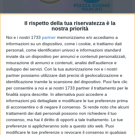
Il rispetto della tua riservatezza è la
9
nostra priorità
Noi e i nostri 1733
partner
memorizziamo e/o accediamo a
L'amore passa anche dalla vista. In occasione di
San
informazioni su un dispositivo, come i cookie, e trattiamo dati
Valentino
,
Ottica Pistillo
lancia una promozione imperdibile
personali, come identificatori univoci e informazioni standard
dedicata a chi ama… o a chi vuole semplicemente prendersi
inviate da un dispositivo per annunci e contenuti personalizzati,
cura della propria vista.
misurazione di annunci e contenuti, analisi dell'audience e
sviluppo dei servizi.
Con la tua autorizzazione noi e i nostri
Dal
3 febbraio al 14 febbraio 2026
, presso lo store di
Ottica
partner possiamo utilizzare dati precisi di geolocalizzazione e
Pistillo in Corso Imbriani 21, Trani
, sarà possibile usufruire
identificazione tramite la scansione del dispositivo. Puoi fare clic
per consentire a noi e ai nostri 1733 partner il trattamento per le
di un'offerta esclusiva:
50% di sconto sulle lenti del secondo
finalità sopra descritte. In alternativa puoi accedere a
occhiale da vista
, con la possibilità di
pagare in tre rate a
informazioni più dettagliate e modificare le tue preferenze prima
interessi zero
.
di acconsentire o di negare il consenso.
Si rende noto che alcuni
trattamenti dei dati personali possono non richiedere il tuo
Come funziona la promozione
consenso, ma hai il diritto di opporti a tale trattamento. Le tue
preferenze si applicheranno solo a questo sito web. Puoi
Acquistando un
occhiale da vista completo
, si ottiene uno
modificare le tue preferenze o revocare il consenso in qualsiasi