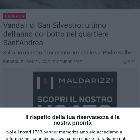
CRONACA
Vandali di San Silvestro: ultimo
dell'anno col botto nel quartiere
Sant'Andrea
Salta un muretto di cemento armato in via Padre Kolbe
BISCEGLIE -
DOMENICA 31 DICEMBRE 2017
9.52
Il rispetto della tua riservatezza è la
nostra priorità
Noi e i nostri 1733
partner
memorizziamo e/o accediamo a
informazioni su un dispositivo, come i cookie, e trattiamo dati