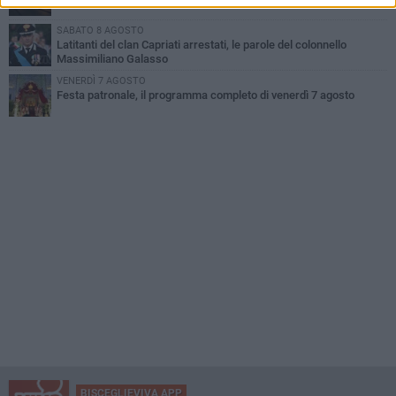
SABATO 8 AGOSTO
Latitanti del clan Capriati arrestati, le parole del colonnello
Massimiliano Galasso
VENERDÌ 7 AGOSTO
Festa patronale, il programma completo di venerdì 7 agosto
BISCEGLIEVIVA APP