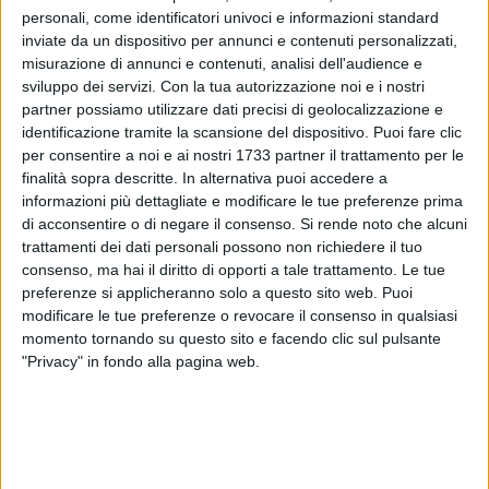
personali, come identificatori univoci e informazioni standard
inviate da un dispositivo per annunci e contenuti personalizzati,
misurazione di annunci e contenuti, analisi dell'audience e
19
A cura di
sviluppo dei servizi.
Con la tua autorizzazione noi e i nostri
SERENA FERRARA
partner possiamo utilizzare dati precisi di geolocalizzazione e
identificazione tramite la scansione del dispositivo. Puoi fare clic
per consentire a noi e ai nostri 1733 partner il trattamento per le
finalità sopra descritte. In alternativa puoi accedere a
Un San Silvestro col botto, in senso letterale.
informazioni più dettagliate e modificare le tue preferenze prima
Atto vandalico o, con più probabilità, semplice goliardia. Sta
di acconsentire o di negare il consenso.
Si rende noto che alcuni
di fatto che nel quartiere Sant'Andrea gli effetti nefasti dei
trattamenti dei dati personali possono non richiedere il tuo
fuochi pirotecnici illegali, controlli o meno, si fanno già
consenso, ma hai il diritto di opporti a tale trattamento. Le tue
sentire.
preferenze si applicheranno solo a questo sito web. Puoi
In via Padre Kolbe, a pochi passi dall'isola ecologica, un
modificare le tue preferenze o revocare il consenso in qualsiasi
robusto muretto di cemento armato è stato fatto
momento tornando su questo sito e facendo clic sul pulsante
"Privacy" in fondo alla pagina web.
letteralmente saltare in aria da un colpo secco di qualche
'botto' anticipatario.
Nonostante l'annuale ordinanza comunale che vieta i giochi
pirotecnici per la tutela e il benessere di persone ed animali,