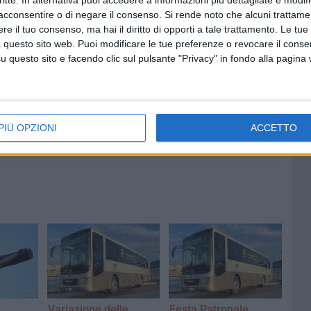
critte. In alternativa puoi accedere a informazioni più dettagliate e modif
acconsentire o di negare il consenso.
Si rende noto che alcuni trattamen
e il tuo consenso, ma hai il diritto di opporti a tale trattamento. Le tue
 questo sito web. Puoi modificare le tue preferenze o revocare il conse
questo sito e facendo clic sul pulsante "Privacy" in fondo alla pagina
7 AGOSTO 2026
 Mino
Festa patronale, il programma
ccella:
completo di venerdì 7 agosto
PIÙ OPZIONI
ACCETTO
Variazione delle
Festa Patronale,