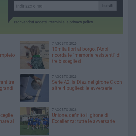
Iscriviti
Iscrivendoti accetti i
termini
e la
privacy policy
7 AGOSTO 2026
10mila libri al borgo, l'Anpi
ompleto
ricorda le "memorie resistenti" di
tre biscegliesi
7 AGOSTO 2026
ani tre
Serie A2, la Diaz nel girone C con
 grandi
altre 4 pugliesi: le avversarie
7 AGOSTO 2026
sceglie
Unione, definito il girone di
nare al
Eccellenza: tutte le avversarie