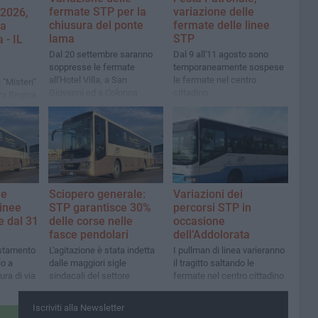
fermate STP per la
variazione delle
 2026,
chiusura del ponte
fermate delle linee
ia
lama
STP
 - IL
Dal 20 settembre saranno
Dal 9 all'11 agosto sono
soppresse le fermate
temporaneamente sospese
all'Hotel Villa, a San
le fermate nel centro
 "Misteri"
Giovanni ed a Colonna
cittadino
zza Regina
e avvio
le
Sciopero generale:
Variazioni dei
linee
STP garantisce 30%
percorsi STP in
e dal 31
delle corse nelle
occasione
fasce pendolari
dell’Addolorata
stamento
L'agitazione è stata indetta
I pullman di linea varieranno
io a
dalle maggiori sigle
il tragitto saltando le
ura di via
sindacali del settore
fermate nel centro cittadino
Iscriviti alla Newsletter