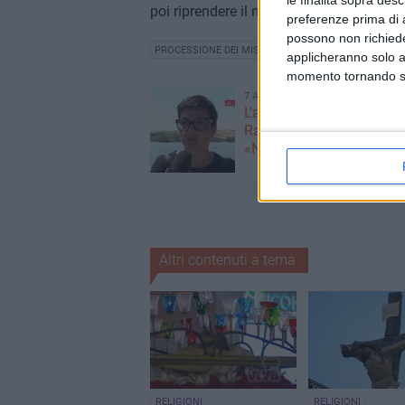
le finalità sopra des
poi riprendere il normale percorso.
preferenze prima di 
possono non richieder
PROCESSIONE DEI MISTERI
STP
applicheranno solo a
momento tornando su 
7 AGOSTO 2026
L'appello della moglie di
Racanati alla ministra Ro
«Non dimenticatelo»
Altri contenuti a tema
RELIGIONI
RELIGIONI