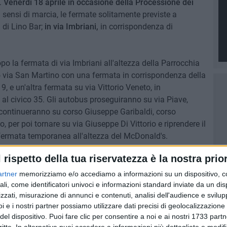
.
Venerdì 18 aprile
in occasione della Processione dei
 sensi di marcia, le fermate solitamente previste a
 di Lino Bar;
in via Imbriani,
in corrispondenza di
opo la fermata di via Imbriani all'altezza della Parrocchia
o via San Martino con una fermata in corrispondenza della
 9, e un'altra fermata su via Vittorio Veneto, in
al civico 35. Gli autobus proseguiranno su via Piave,
 e continueranno su corso Giuseppe Garibaldi, corso
, per poi tornare su via Giuseppe Di Vittorio e riprendere il
fermata temporanea all'altezza del McDonald's.
l rispetto della tua riservatezza è la nostra prior
one Molfetta, dopo la fermata temporanea lato Ospedale,
Di Vittorio, proseguendo su via Mauro Albrizio, via
artner
memorizziamo e/o accediamo a informazioni su un dispositivo, c
Garibaldi, attraverseranno il sottovia ferroviario e
ali, come identificatori univoci e informazioni standard inviate da un di
zzati, misurazione di annunci e contenuti, analisi dell'audience e svilupp
prevista una fermata in corrispondenza del Bar dei Puffi,
i e i nostri partner possiamo utilizzare dati precisi di geolocalizzazione 
eguiranno su via San Martino, dove effettueranno
del dispositivo. Puoi fare clic per consentire a noi e ai nostri 1733 partn
la palina del servizio urbano, di fronte al civico 11, per