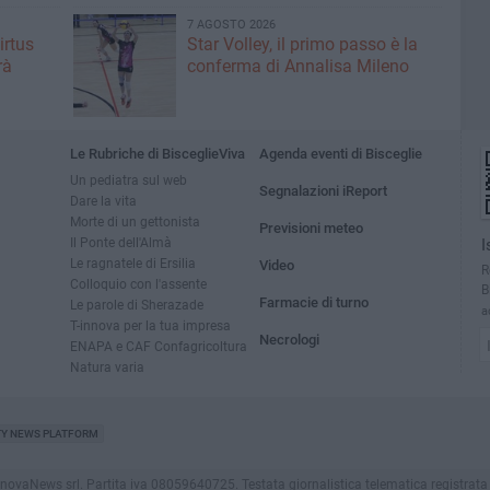
7 AGOSTO 2026
irtus
Star Volley, il primo passo è la
rà
conferma di Annalisa Mileno
Le Rubriche di BisceglieViva
Agenda eventi di Bisceglie
Un pediatra sul web
Segnalazioni iReport
Dare la vita
Morte di un gettonista
Previsioni meteo
Il Ponte dell'Almà
I
Le ragnatele di Ersilia
Video
R
Colloquio con l'assente
B
Farmacie di turno
Le parole di Sherazade
a
T-innova per la tua impresa
Necrologi
ENAPA e CAF Confagricoltura
Natura varia
TY NEWS PLATFORM
vaNews srl. Partita iva 08059640725. Testata giornalistica telematica registrata press