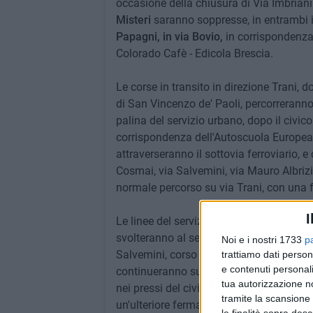
occasione della chiusura di Via Imbriani
Misteri
saranno soppresse, in entrambi i
Papagni, in via Bovio,
in corrispondenza
Colorado Cafè - Edicola Brescia.
Le corse in transito in direzione Trani, d
di San Vincenzo de' Paoli, percorrerann
palina del servizio urbano, dopo il civico
corrispondenza dell'Autoscuola Europea 
attraverseranno il sottovia ferroviario,
Cosmai, via Salvemini, via Mauro Albrizio
normale percorso su via Trani, con una 
I
Le linee del servizio pubblico in direzi
svolteranno al semaforo su via Giuseppe 
Noi e i nostri 1733
p
Salvemini, corso Cosmai, corso Giuseppe 
trattiamo dati person
e contenuti personali
continueranno su via Vittorio Veneto. È 
tua autorizzazione no
nei pressi del civico 36. I pullman pros
tramite la scansione 
un'ulteriore fermata in corrispondenza del