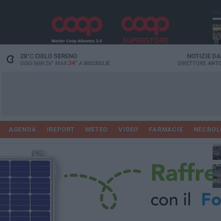
PI
Ro
28
°C
CIELO SERENO
NOTIZIE D
34°
OGGI MIN
26°
MAX
A
BISCEGLIE
DIRETTORE
ANTO
AGENDA
IREPORT
METEO
VIDEO
FARMACIE
NECROL
ab