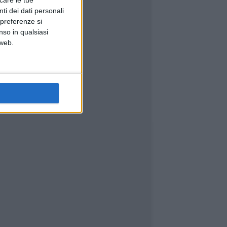
icare le tue
ti dei dati personali
 preferenze si
nso in qualsiasi
 web.