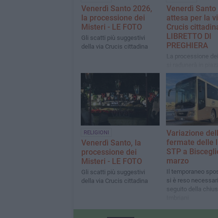
Venerdì Santo 2026,
Venerdì Santo
la processione dei
attesa per la v
Misteri - LE FOTO
Crucis cittadina
LIBRETTO DI
Gli scatti più suggestivi
PREGHIERA
della via Crucis cittadina
La processione dei
si radunerà in pia
Margherita per dar
alla preghiera
Variazione del
RELIGIONI
fermate delle 
Venerdì Santo, la
STP a Biscegli
processione dei
marzo
Misteri - LE FOTO
Il temporaneo spo
Gli scatti più suggestivi
si è reso necessar
della via Crucis cittadina
seguito della chius
Imbriani