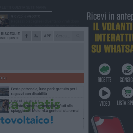
Ù LETTI QUESTA SETTIMANA
GIOVEDÌ 6 AGOSTO
Ragazzi biscegliesi diventano virali dopo
un'esibizione improvvisata in aeroporto a
ma-Fiumicino
A
BISCEGLIE
MARTEDÌ 4 AGOSTO
APP
Emergenza caldo, il Comune di Bisceglie
NIO QUINTO
attiva i "rifugi climatici"
MERCOLEDÌ 5 AGOSTO
Dramma alla spiaggia Bi-Marmi: un
anziano ha un malore e perde la vita
MARTEDÌ 4 AGOSTO
Due auto incendiate nella notte in via Dieta
delle Puglie
OGI
MERCOLEDÌ 5 AGOSTO
Festa patronale, luna park gratuito per i
ragazzi con disabilità
LUNEDÌ 3 AGOSTO
Turista francese raccoglie rifiuti alla
spiaggia del Molo: «La gente si sta ormai
ituando»