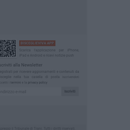
BISCEGLIEVIVA APP
Scarica l'applicazione per iPhone,
iPad e Android e ricevi notizie push
scriviti alla Newsletter
egistrati per ricevere aggiornamenti e contenuti da
isceglie nella tua casella di posta
Iscrivendoti
ccetti i
termini
e la
privacy policy
Iscriviti
o il Tribunale di Trani. Tutti i diritti riservati.