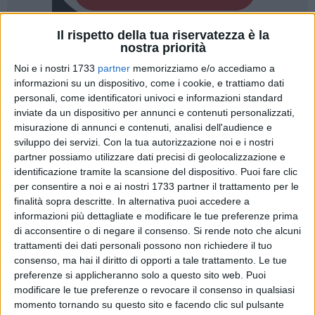
Il rispetto della tua riservatezza è la
nostra priorità
96
Noi e i nostri 1733
partner
memorizziamo e/o accediamo a
informazioni su un dispositivo, come i cookie, e trattiamo dati
personali, come identificatori univoci e informazioni standard
Venerdì 26 luglio
"Arti al Centro"
ideato e organizzato
inviate da un dispositivo per annunci e contenuti personalizzati,
dall'associazione
Laboratorio Sinergie
e dal
Duc
(Distretto
misurazione di annunci e contenuti, analisi dell'audience e
urbano del commercio) col patrocinio del comune di
sviluppo dei servizi.
Con la tua autorizzazione noi e i nostri
Bisceglie. Una serata in cui arti e associazioni, artisti e
partner possiamo utilizzare dati precisi di geolocalizzazione e
attivisti mostreranno tutte le loro potenzialità e i loro talenti,
identificazione tramite la scansione del dispositivo. Puoi fare clic
un vero e proprio festival delle arti e del mondo associativo.
per consentire a noi e ai nostri 1733 partner il trattamento per le
finalità sopra descritte. In alternativa puoi accedere a
informazioni più dettagliate e modificare le tue preferenze prima
La manifestazione animerà piazza Regina Margherita di
di acconsentire o di negare il consenso.
Si rende noto che alcuni
Savoia, via Cardinale Dell'Olio, via Giulio Frisari e via Ottavio
trattamenti dei dati personali possono non richiedere il tuo
Tupputi e ospiterà artisti biscegliesi, associazioni cittadine
consenso, ma hai il diritto di opporti a tale trattamento. Le tue
impegnate nel sociale, nella cultura, nella difesa dei diritti.
preferenze si applicheranno solo a questo sito web. Puoi
Dalle 20:00 l'apertura del villaggio delle arti in cui si
modificare le tue preferenze o revocare il consenso in qualsiasi
susseguiranno performance, esibizioni e interviste alle
momento tornando su questo sito e facendo clic sul pulsante