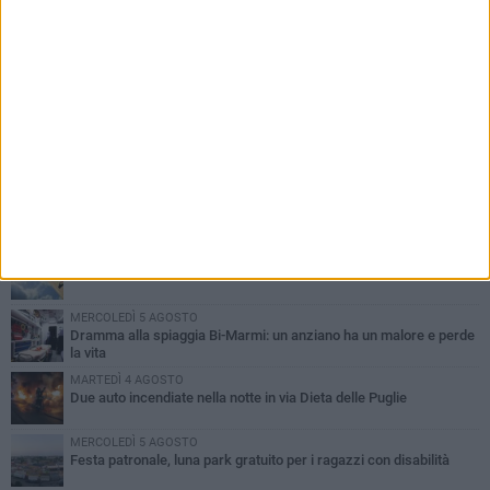
PIÙ LETTI QUESTA SETTIMANA
GIOVEDÌ 6 AGOSTO
Ragazzi biscegliesi diventano virali dopo un'esibizione
improvvisata in aeroporto a Roma-Fiumicino
MARTEDÌ 4 AGOSTO
Emergenza caldo, il Comune di Bisceglie attiva i "rifugi climatici"
MERCOLEDÌ 5 AGOSTO
Dramma alla spiaggia Bi-Marmi: un anziano ha un malore e perde
la vita
MARTEDÌ 4 AGOSTO
Due auto incendiate nella notte in via Dieta delle Puglie
MERCOLEDÌ 5 AGOSTO
Festa patronale, luna park gratuito per i ragazzi con disabilità