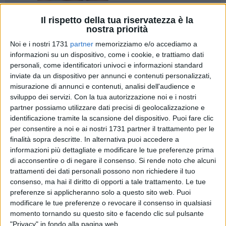
Il rispetto della tua riservatezza è la
5
nostra priorità
Noi e i nostri 1731
partner
memorizziamo e/o accediamo a
informazioni su un dispositivo, come i cookie, e trattiamo dati
Venerdì 2 giugno, alle ore 18:30, si terrà in Prefettura a
personali, come identificatori univoci e informazioni standard
Barletta la cerimonia per la celebrazione del 77esimo
inviate da un dispositivo per annunci e contenuti personalizzati,
anniversario dalla proclamazione della Repubblica Italiana.
misurazione di annunci e contenuti, analisi dell'audience e
sviluppo dei servizi.
Con la tua autorizzazione noi e i nostri
partner possiamo utilizzare dati precisi di geolocalizzazione e
Il programma prevede la lettura, da parte del
Prefetto
identificazione tramite la scansione del dispositivo. Puoi fare clic
Rossana Riflesso
, del messaggio inviato per l'occasione dal
per consentire a noi e ai nostri 1731 partner il trattamento per le
Presidente della Repubblica ai Prefetti, prima della consegna
finalità sopra descritte. In alternativa puoi accedere a
di
dieci onorificenze al Merito della Repubblica Italiana
,
informazioni più dettagliate e modificare le tue preferenze prima
conferite ad altrettanti cittadini del territorio distintisi per
di acconsentire o di negare il consenso.
Si rende noto che alcuni
meriti nel disimpegno di pubbliche cariche e di attività svolte
trattamenti dei dati personali possono non richiedere il tuo
consenso, ma hai il diritto di opporti a tale trattamento. Le tue
a fini sociali, filantropici ed umanitari, nonché per lunghi e
preferenze si applicheranno solo a questo sito web. Puoi
segnalati servizi nelle carriere civili e militari. La cerimonia
modificare le tue preferenze o revocare il consenso in qualsiasi
sarà allietata dall'esibizione pianistica a cura del duo
momento tornando su questo sito e facendo clic sul pulsante
"
Donato Biscione
-
Nicoletta Sciangalepore
" e dalla
"Privacy" in fondo alla pagina web.