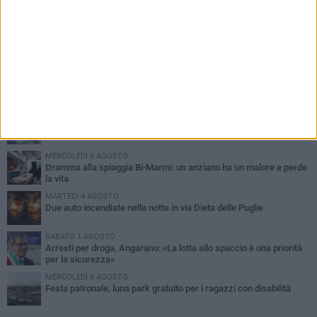
PIÙ LETTI QUESTA SETTIMANA
SABATO 1 AGOSTO
Contrasto allo spaccio di droga, due arresti dei carabinieri a
Bisceglie
MARTEDÌ 4 AGOSTO
Emergenza caldo, il Comune di Bisceglie attiva i "rifugi climatici"
MERCOLEDÌ 5 AGOSTO
Dramma alla spiaggia Bi-Marmi: un anziano ha un malore e perde
la vita
MARTEDÌ 4 AGOSTO
Due auto incendiate nella notte in via Dieta delle Puglie
SABATO 1 AGOSTO
Arresti per droga, Angarano: «La lotta allo spaccio è una priorità
per la sicurezza»
MERCOLEDÌ 5 AGOSTO
Festa patronale, luna park gratuito per i ragazzi con disabilità