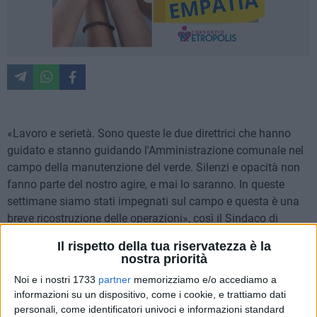
«Lavoro e serietà. Sono queste le due direttrici che hanno
guidato e stanno guidando l'Amministrazione comunale nel
campo della manutenzione del verde. Silenzi e opacità non
fanno parte del nostro agire, e mai lo saranno. In queste
settimane siamo stati impegnati sul campo e questa è una
breve ricostruzione delle operazioni», così il Sindaco di
Bisceglie
Angelantonio Angarano
.
Il rispetto della tua riservatezza è la
nostra priorità
Gli eventi meteo di particolare intensità che hanno
Noi e i nostri 1733
partner
memorizziamo e/o accediamo a
interessato il territorio biscegliese a inizio aprile hanno
informazioni su un dispositivo, come i cookie, e trattiamo dati
imposto all'Amministrazione comunale interventi
personali, come identificatori univoci e informazioni standard