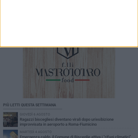
debutto a Matera
PIÙ LETTI QUESTA SETTIMANA
GIOVEDÌ 6 AGOSTO
Ragazzi biscegliesi diventano virali dopo un'esibizione
improvvisata in aeroporto a Roma-Fiumicino
MARTEDÌ 4 AGOSTO
Emergenza caldo, il Comune di Bisceglie attiva i "rifugi climatici"