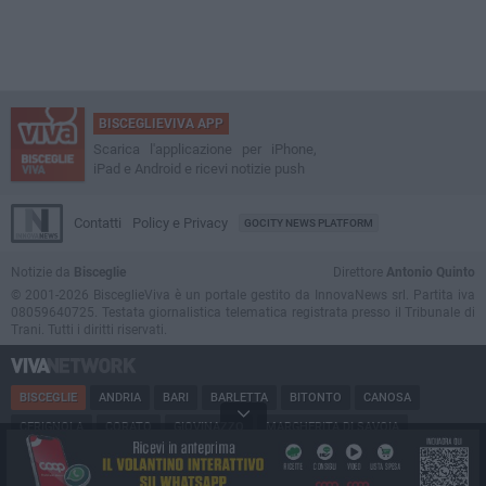
BISCEGLIEVIVA APP
Scarica l'applicazione per iPhone,
iPad e Android e ricevi notizie push
Contatti
Policy e Privacy
GOCITY NEWS PLATFORM
Notizie da
Bisceglie
Direttore
Antonio Quinto
© 2001-2026 BisceglieViva è un portale gestito da InnovaNews srl. Partita iva
08059640725. Testata giornalistica telematica registrata presso il Tribunale di
Trani. Tutti i diritti riservati.
BISCEGLIE
ANDRIA
BARI
BARLETTA
BITONTO
CANOSA
CERIGNOLA
CORATO
GIOVINAZZO
MARGHERITA DI SAVOIA
MINERVINO
MODUGNO
MOLFETTA
PUGLIA
RUVO
SAN FERDINANDO
SPINAZZOLA
TERLIZZI
TRANI
TRINITAPOLI