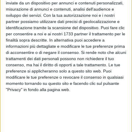
straordinari. In prima istanza, con le ordinanze sindacali del
inviate da un dispositivo per annunci e contenuti personalizzati,
13 aprile si sono disposte l'attivazione urgente del COC
misurazione di annunci e contenuti, analisi dell'audience e
Centro Operativo Comunale – Protezione Civile e immediate
sviluppo dei servizi.
Con la tua autorizzazione noi e i nostri
partner possiamo utilizzare dati precisi di geolocalizzazione e
verifiche tecniche sulle aree verdi, parchi e giardini presenti
identificazione tramite la scansione del dispositivo. Puoi fare clic
sul territorio comunale, insieme alla chiusura del Cimitero
per consentire a noi e ai nostri 1733 partner il trattamento per le
comunale, di tutti i parchi e i giardini pubblici recintati.
finalità sopra descritte. In alternativa puoi accedere a
informazioni più dettagliate e modificare le tue preferenze prima
Gli uffici comunali hanno incaricato una ditta specializzata
di acconsentire o di negare il consenso.
Si rende noto che alcuni
e, con il supporto dell'agronomo
Arrigo Salvatore Guerrieri
,
trattamenti dei dati personali possono non richiedere il tuo
Presidente dell'Ordine dei dottori agronomi e dei dottori
consenso, ma hai il diritto di opporti a tale trattamento. Le tue
preferenze si applicheranno solo a questo sito web. Puoi
forestali della provincia di Bari, hanno provveduto alle
modificare le tue preferenze o revocare il consenso in qualsiasi
verifiche e ai controlli di somma urgenza inerenti la stabilità
momento tornando su questo sito e facendo clic sul pulsante
delle alberature ad alto fusto nel territorio comunale di
"Privacy" in fondo alla pagina web.
Bisceglie a seguito delle condizioni meteo imprevedibili. Le
attività dell'agronomo Guerrieri si sono concluse il 23 aprile,
come da relazione agronomica.
Tali verifiche hanno interessato un numero elevato di
alberature, distribuite in maniera diffusa sull'intero territorio