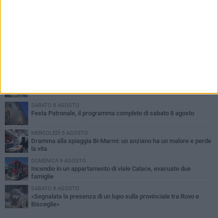
PIÙ LETTI QUESTA SETTIMANA
GIOVEDÌ 6 AGOSTO
Ragazzi biscegliesi diventano virali dopo un'esibizione
improvvisata in aeroporto a Roma-Fiumicino
MARTEDÌ 4 AGOSTO
Emergenza caldo, il Comune di Bisceglie attiva i "rifugi climatici"
SABATO 8 AGOSTO
Festa Patronale, il programma completo di sabato 8 agosto
MERCOLEDÌ 5 AGOSTO
Dramma alla spiaggia Bi-Marmi: un anziano ha un malore e perde
la vita
DOMENICA 9 AGOSTO
Incendio in un appartamento di viale Calace, evacuate due
famiglie
SABATO 8 AGOSTO
«Segnalata la presenza di un lupo sulla provinciale tra Ruvo e
Bisceglie»