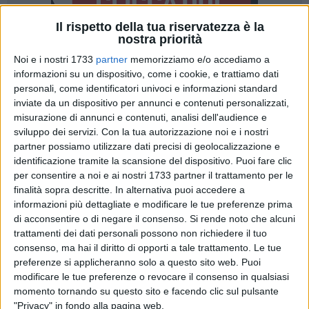
Il rispetto della tua riservatezza è la
nostra priorità
Noi e i nostri 1733
partner
memorizziamo e/o accediamo a
1
informazioni su un dispositivo, come i cookie, e trattiamo dati
personali, come identificatori univoci e informazioni standard
inviate da un dispositivo per annunci e contenuti personalizzati,
«Per quanto attestiamo il lento ma continuo procedere
misurazione di annunci e contenuti, analisi dell'audience e
dell'iter per la costruzione della nuova sede, nonostante la
sviluppo dei servizi.
Con la tua autorizzazione noi e i nostri
partner possiamo utilizzare dati precisi di geolocalizzazione e
vicenda che ha interessato nel mese di agosto il sito dove
identificazione tramite la scansione del dispositivo. Puoi fare clic
verrà costruita la nuova sede, constatiamo l'attenzione dei
per consentire a noi e ai nostri 1733 partner il trattamento per le
vertici per l'assegnazione di nuove unità amministrative ed
finalità sopra descritte. In alternativa puoi accedere a
operative, seppur ancora al di sotto dell'organico previsto,
informazioni più dettagliate e modificare le tue preferenze prima
non possiamo assolutamente non rimarcare la mancata
di acconsentire o di negare il consenso.
Si rende noto che alcuni
assegnazione questa estate di una figura esperta per portare
trattamenti dei dati personali possono non richiedere il tuo
avanti la contabilità del Comando e l'assegnazione nell'arco
consenso, ma hai il diritto di opporti a tale trattamento. Le tue
preferenze si applicheranno solo a questo sito web. Puoi
di quattro anni di tre Comandanti, che nella costruzione di un
modificare le tue preferenze o revocare il consenso in qualsiasi
Comando bene non fa, ma quello che risulta al momento la
momento tornando su questo sito e facendo clic sul pulsante
carenza più grave che i vigili del fuoco della Bat e di
"Privacy" in fondo alla pagina web.