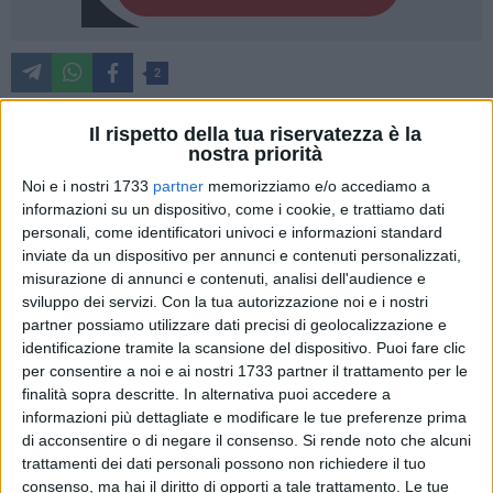
2
Il rispetto della tua riservatezza è la
nostra priorità
L'Ambito territoriale di Trani – Bisceglie, con il supporto
dell'Ufficio di Piano e con la cooperativa sociale Promozione
Noi e i nostri 1733
partner
memorizziamo e/o accediamo a
informazioni su un dispositivo, come i cookie, e trattiamo dati
Sociale e Solidarietà di Trani (che gestisce, per conto
personali, come identificatori univoci e informazioni standard
dell'Ambito, il Centro Antiviolenza "SAVE"), hanno
inviate da un dispositivo per annunci e contenuti personalizzati,
predisposto un corso di informazione dal titolo "Offender e
misurazione di annunci e contenuti, analisi dell'audience e
Responsabilità", rivolto agli operatori e operatrici che
sviluppo dei servizi.
Con la tua autorizzazione noi e i nostri
vogliono lavorare con uomini che agiscono violenza nelle
partner possiamo utilizzare dati precisi di geolocalizzazione e
relazioni affettive, della durata di 3 giornate. L'iniziativa è
identificazione tramite la scansione del dispositivo. Puoi fare clic
resa possibile grazie ai fondi messi a disposizione dalla
per consentire a noi e ai nostri 1733 partner il trattamento per le
finalità sopra descritte. In alternativa puoi accedere a
Regione Puglia con i "Programmi Antiviolenza".
informazioni più dettagliate e modificare le tue preferenze prima
di acconsentire o di negare il consenso.
Si rende noto che alcuni
Il primo incontro si terrà mercoledì 25 settembre (dalle ore
trattamenti dei dati personali possono non richiedere il tuo
08.30 alle ore 16.30) con i seguenti interventi: Alessandro
consenso, ma hai il diritto di opporti a tale trattamento. Le tue