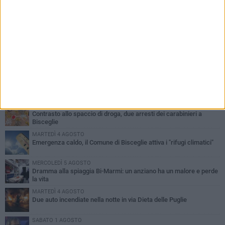
PIÙ LETTI QUESTA SETTIMANA
SABATO 1 AGOSTO
Contrasto allo spaccio di droga, due arresti dei carabinieri a
Bisceglie
MARTEDÌ 4 AGOSTO
Emergenza caldo, il Comune di Bisceglie attiva i "rifugi climatici"
MERCOLEDÌ 5 AGOSTO
Dramma alla spiaggia Bi-Marmi: un anziano ha un malore e perde
la vita
MARTEDÌ 4 AGOSTO
Due auto incendiate nella notte in via Dieta delle Puglie
SABATO 1 AGOSTO