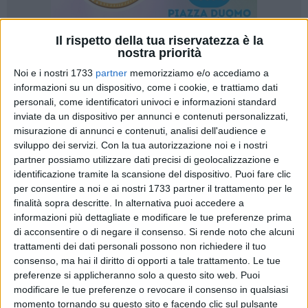
Il rispetto della tua riservatezza è la
nostra priorità
24
Noi e i nostri 1733
partner
memorizziamo e/o accediamo a
informazioni su un dispositivo, come i cookie, e trattiamo dati
personali, come identificatori univoci e informazioni standard
Dieci cartolibrerie biscegliesi hanno già aderito all'iniziativa
inviate da un dispositivo per annunci e contenuti personalizzati,
dello
Zaino Sospeso
, idea promossa per il secondo anno
misurazione di annunci e contenuti, analisi dell'audience e
sviluppo dei servizi.
Con la tua autorizzazione noi e i nostri
consecutivo da Lions Club e Caritas che si propone di
partner possiamo utilizzare dati precisi di geolocalizzazione e
alleviare il peso finanziario sulle famiglie meno abbienti in
identificazione tramite la scansione del dispositivo. Puoi fare clic
vista del nuovo anno scolastico. In un periodo in cui il costo
per consentire a noi e ai nostri 1733 partner il trattamento per le
della vita è in costante aumento e persino materiali di base
finalità sopra descritte. In alternativa puoi accedere a
come penne, matite e colori subiscono rincari significativi,
informazioni più dettagliate e modificare le tue preferenze prima
questa iniziativa assume un valore particolare. Si tratta di
di acconsentire o di negare il consenso.
Si rende noto che alcuni
andare oltre la mera fornitura di beni materiali; si tratta di
trattamenti dei dati personali possono non richiedere il tuo
consenso, ma hai il diritto di opporti a tale trattamento. Le tue
contribuire a creare un ambiente di apprendimento equo per
preferenze si applicheranno solo a questo sito web. Puoi
tutti.
modificare le tue preferenze o revocare il consenso in qualsiasi
momento tornando su questo sito e facendo clic sul pulsante