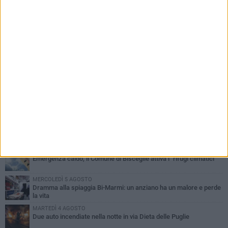
PIÙ LETTI QUESTA SETTIMANA
GIOVEDÌ 6 AGOSTO
Ragazzi biscegliesi diventano virali dopo un'esibizione
improvvisata in aeroporto a Roma-Fiumicino
MARTEDÌ 4 AGOSTO
Emergenza caldo, il Comune di Bisceglie attiva i "rifugi climatici"
MERCOLEDÌ 5 AGOSTO
Dramma alla spiaggia Bi-Marmi: un anziano ha un malore e perde
la vita
MARTEDÌ 4 AGOSTO
Due auto incendiate nella notte in via Dieta delle Puglie