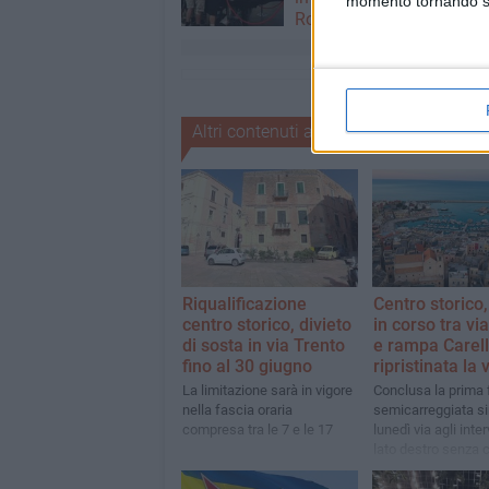
momento tornando su 
Roma-Fiumicino
Altri contenuti a tema
Riqualificazione
Centro storico,
centro storico, divieto
in corso tra vi
di sosta in via Trento
e rampa Carell
fino al 30 giugno
ripristinata la v
La limitazione sarà in vigore
Conclusa la prima 
nella fascia oraria
semicarreggiata si
compresa tra le 7 e le 17
lunedì via agli inter
lato destro senza 
al traffico