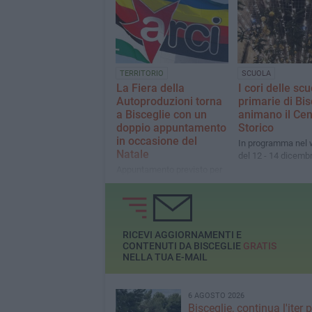
TERRITORIO
SCUOLA
La Fiera della
I cori delle scu
Autoproduzioni torna
primarie di Bis
a Bisceglie con un
animano il Cen
doppio appuntamento
Storico
in occasione del
In programma nel
Natale
del 12 - 14 dicemb
Appuntamento previsto per
domenica 14 e domenica 21
dicembre
RICEVI AGGIORNAMENTI E
CONTENUTI DA BISCEGLIE
GRATIS
NELLA TUA E-MAIL
6 AGOSTO 2026
Bisceglie, continua l'iter pe