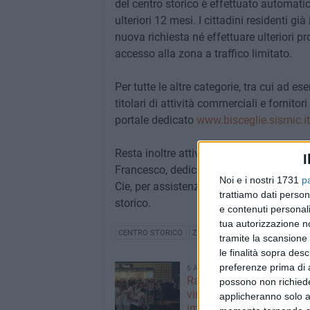
del centro storico è effettuato automatic
ulteriori 12 mesi. I cittadini residenti 
nuova richiesta né effettuare ulteriori p
accesso alla zona a traffico limitato.
Per tutte le altre categorie, tra cui ad es
titolari di attività commerciali e fornitori
portale dedicato
www.bisceglie.sismic.it
Resta inoltre attivo il servizio di suppo
I
Francesco, dedicato in particolare ai cit
Noi e i nostri 1731
p
Cie, per assistenza nelle procedure di rin
trattiamo dati person
storico.
e contenuti personali
tua autorizzazione no
CENTRO STORICO
ZTL
tramite la scansione 
le finalità sopra des
preferenze prima di 
6 AGOSTO 2026
Ragazzi biscegliesi dive
possono non richieder
virali dopo un'esibizione
applicheranno solo a
improvvisata in aeroport