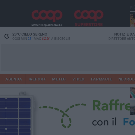
PI
29
°C
CIELO SERENO
NOTIZIE D
32.5°
OGGI MIN
25°
MAX
A
BISCEGLIE
DIRETTORE
ANTO
AGENDA
IREPORT
METEO
VIDEO
FARMACIE
NECROL