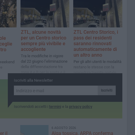
ZTL, alcune novità
ZTL Centro Storico, i
per un Centro storico
pass dei residenti
ole
sempre più vivibile e
saranno rinnovati
ceglie
accogliente
automaticamente di
tro
un altro anno
Tra le modifiche in vigore
dal 22 giugno l’eliminazione
Per gli altri utenti le modalità
 weekend
della differenziazione tra
restano le stesse con la
re
zona A e B per la sosta e il
procedura tramite portale
divieto di accesso ai veicoli
dedicato
Iscriviti alla Newsletter
di clienti delle attività
turistico-balneari dell’area
Iscriviti
portuale
Iscrivendoti accetti i
termini
e la
privacy policy
6 AGOSTO 2026
r il
Alga tossica, ARPA conferma