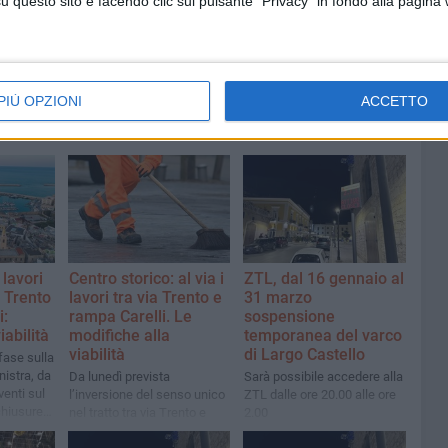
questo sito e facendo clic sul pulsante "Privacy" in fondo alla pagina
PIÙ OPZIONI
ACCETTO
 lavori
Centro storico: al via i
ZTL, dal 16 gennaio al
a Trento
lavori tra via Trento e
31 marzo
i:
rampa Carelli. Le
sospensione
iabilità
modifiche alla
temporanea del varco
viabilità
di Largo Castello
fase sulla
nistra, da
Da lunedì prevista
Sarà possibile accedere alla
venti sul
l’inversione del senso unico
ZTL dalle ore 20.00 alle ore
chiusure
nel tratto tra via Trento e
2.00
largo Castello