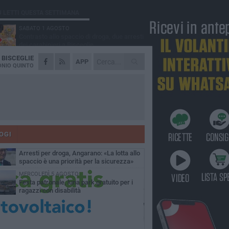
Ù LETTI QUESTA SETTIMANA
SABATO 1 AGOSTO
Contrasto allo spaccio di droga, due arresti
dei carabinieri a Bisceglie
A
BISCEGLIE
MARTEDÌ 4 AGOSTO
APP
Emergenza caldo, il Comune di Bisceglie
NIO QUINTO
attiva i "rifugi climatici"
MERCOLEDÌ 5 AGOSTO
Dramma alla spiaggia Bi-Marmi: un
anziano ha un malore e perde la vita
MARTEDÌ 4 AGOSTO
Due auto incendiate nella notte in via Dieta
delle Puglie
OGI
SABATO 1 AGOSTO
Arresti per droga, Angarano: «La lotta allo
spaccio è una priorità per la sicurezza»
MERCOLEDÌ 5 AGOSTO
Festa patronale, luna park gratuito per i
ragazzi con disabilità