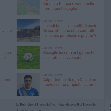
Bandiera Bianca e valori nella
norma per Bisceglie
6 AGOSTO 2026
Incendi boschivi in città, Spazio
 sviene,
Civico: «Ci sono stati controlli
nelle aree pubbliche e private?»
6 AGOSTO 2026
menico
Bisceglie inserito nel girone H:
a di
ecco tutte le avversarie
6 AGOSTO 2026
'estremo
Colpo Unione: Sergio Diaz è un
nuovo centrocampista azzurro
Le Rubriche di BisceglieViva
Agenda eventi di Bisceglie
Un pediatra sul web