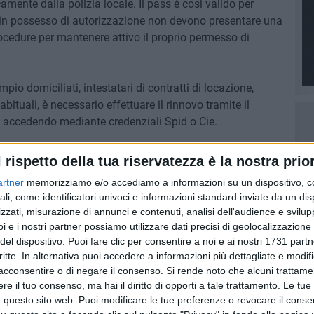
amente dalla polizia locale. Il pass è così valido per
già in possesso di autorizzazione non devono presentare una
rocedure per mantenere attivo il proprio permesso di
empio domiciliati, intestatari di contratti di locazione,
 abituali, è necessario effettuare il rinnovo tramite il
accedendo mediante credenziali Spid o Cie.
rto presso il comando di polizia locale di piazza San
l rispetto della tua riservatezza è la nostra prior
tadini over 65 e a quanti non siano in possesso di Spid o
artner
memorizziamo e/o accediamo a informazioni su un dispositivo, c
novo e per tutte le informazioni relative alla Ztl del centro
ali, come identificatori univoci e informazioni standard inviate da un di
zzati, misurazione di annunci e contenuti, analisi dell'audience e svilupp
i e i nostri partner possiamo utilizzare dati precisi di geolocalizzazione 
del dispositivo. Puoi fare clic per consentire a noi e ai nostri 1731 partn
critte. In alternativa puoi accedere a informazioni più dettagliate e modif
acconsentire o di negare il consenso.
Si rende noto che alcuni trattamen
6 AGOSTO 2026
ntano
Aspettando il Palio della Quercia:
e il tuo consenso, ma hai il diritto di opporti a tale trattamento. Le tue
il Fantapalio
 questo sito web. Puoi modificare le tue preferenze o revocare il conse
o a