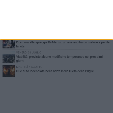
Bisceglie
VENERDÌ 31 LUGLIO
Torna l'appuntamento con la Pastasciutta antifascista a Bisceglie
MARTEDÌ 4 AGOSTO
Emergenza caldo, il Comune di Bisceglie attiva i "rifugi climatici"
MERCOLEDÌ 5 AGOSTO
Dramma alla spiaggia Bi-Marmi: un anziano ha un malore e perde
la vita
VENERDÌ 31 LUGLIO
Viabilità, previste alcune modifiche temporanee nei prossimi
giorni
MARTEDÌ 4 AGOSTO
Due auto incendiate nella notte in via Dieta delle Puglie