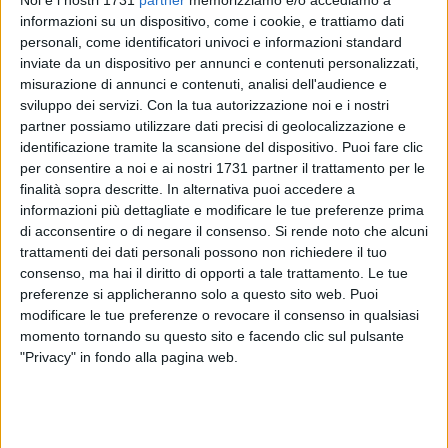
Noi e i nostri 1731
partner
memorizziamo e/o accediamo a
informazioni su un dispositivo, come i cookie, e trattiamo dati
personali, come identificatori univoci e informazioni standard
inviate da un dispositivo per annunci e contenuti personalizzati,
misurazione di annunci e contenuti, analisi dell'audience e
70
sviluppo dei servizi.
Con la tua autorizzazione noi e i nostri
partner possiamo utilizzare dati precisi di geolocalizzazione e
identificazione tramite la scansione del dispositivo. Puoi fare clic
per consentire a noi e ai nostri 1731 partner il trattamento per le
A partire dalle 20.00 di venerdì 16 gennaio e fino alle ore
finalità sopra descritte. In alternativa puoi accedere a
2.00 di mercoledì 1° aprile cambiano le regole di accesso
informazioni più dettagliate e modificare le tue preferenze prima
alla Zona a Traffico Limitato nel Centro Storico. In questo
di acconsentire o di negare il consenso.
Si rende noto che alcuni
periodo, sarà temporaneamente sospesa l'operatività del
trattamenti dei dati personali possono non richiedere il tuo
varco elettronico della ZTL di Largo Castello nella fascia
consenso, ma hai il diritto di opporti a tale trattamento. Le tue
oraria dalle ore 20 alle ore 2, consentendo il libero transito
preferenze si applicheranno solo a questo sito web. Puoi
modificare le tue preferenze o revocare il consenso in qualsiasi
dei veicoli nelle ore serali.
momento tornando su questo sito e facendo clic sul pulsante
"Privacy" in fondo alla pagina web.
Nel dettaglio, la sospensione della ZTL nella fascia oraria
serale-notturna riguarderà Largo Castello, Largo Purgatorio,
via Trieste e il tratto di via Trento compreso tra l'intersezione
con via Trieste e la rampa di collegamento con Largo