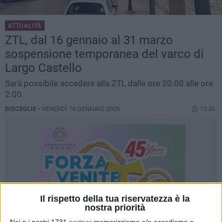
ATTUALITÀ
ZTL, dal 16 gennaio al 31 marzo
sospensione temporanea del varco di
Largo Castello
Sarà possibile accedere alla ZTL dalle ore 20.00 alle ore
2.00
BISCEGLIE -
VENERDÌ 16 GENNAIO 2026
13.36
Il rispetto della tua riservatezza è la
nostra priorità