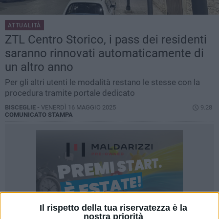
ATTUALITÀ
ZTL Centro Storico, i pass dei residenti
saranno rinnovati automaticamente di
un altro anno
Per gli altri utenti le modalità restano le stesse con la
procedura tramite portale dedicato
BISCEGLIE -
VENERDÌ 16 MAGGIO 2025
9.28
COMUNICATO STAMPA
Il rispetto della tua riservatezza è la
nostra priorità