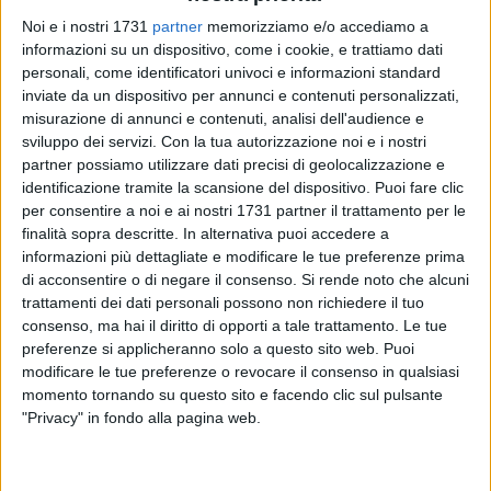
Noi e i nostri 1731
partner
memorizziamo e/o accediamo a
informazioni su un dispositivo, come i cookie, e trattiamo dati
personali, come identificatori univoci e informazioni standard
inviate da un dispositivo per annunci e contenuti personalizzati,
misurazione di annunci e contenuti, analisi dell'audience e
24
sviluppo dei servizi.
Con la tua autorizzazione noi e i nostri
partner possiamo utilizzare dati precisi di geolocalizzazione e
identificazione tramite la scansione del dispositivo. Puoi fare clic
Sono in scadenza dal prossimo 1° giugno i pass di durata
per consentire a noi e ai nostri 1731 partner il trattamento per le
annuale per l'accesso alla ZTL del Centro Storico, richiesti
finalità sopra descritte. In alternativa puoi accedere a
informazioni più dettagliate e modificare le tue preferenze prima
nel 2024 a seguito dell'estensione dell'operatività della Zona
di acconsentire o di negare il consenso.
Si rende noto che alcuni
a Traffico Limitato per l'intera giornata.
trattamenti dei dati personali possono non richiedere il tuo
consenso, ma hai il diritto di opporti a tale trattamento. Le tue
Per tutti i residenti del Centro storico il rinnovo annuale dei
preferenze si applicheranno solo a questo sito web. Puoi
pass di autorizzazione al transito nella ZTL sarà effettuato
modificare le tue preferenze o revocare il consenso in qualsiasi
automaticamente dalla Polizia Locale. Ai residenti già in
momento tornando su questo sito e facendo clic sul pulsante
possesso di pass a seguito della procedura di iscrizione
"Privacy" in fondo alla pagina web.
effettuata lo scorso anno, quindi, non è richiesta alcuna
azione per rinnovare il permesso di accesso al centro storico