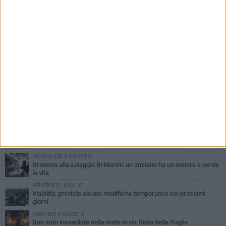
PIÙ LETTI QUESTA SETTIMANA
SABATO 1 AGOSTO
Contrasto allo spaccio di droga, due arresti dei carabinieri a
Bisceglie
VENERDÌ 31 LUGLIO
Torna l'appuntamento con la Pastasciutta antifascista a Bisceglie
MARTEDÌ 4 AGOSTO
Emergenza caldo, il Comune di Bisceglie attiva i "rifugi climatici"
MERCOLEDÌ 5 AGOSTO
Dramma alla spiaggia Bi-Marmi: un anziano ha un malore e perde
la vita
VENERDÌ 31 LUGLIO
Viabilità, previste alcune modifiche temporanee nei prossimi
giorni
MARTEDÌ 4 AGOSTO
Due auto incendiate nella notte in via Dieta delle Puglie