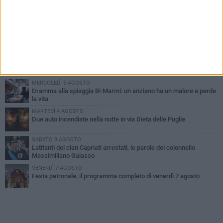
PIÙ LETTI QUESTA SETTIMANA
GIOVEDÌ 6 AGOSTO
Ragazzi biscegliesi diventano virali dopo un'esibizione
improvvisata in aeroporto a Roma-Fiumicino
MARTEDÌ 4 AGOSTO
Emergenza caldo, il Comune di Bisceglie attiva i "rifugi climatici"
MERCOLEDÌ 5 AGOSTO
Dramma alla spiaggia Bi-Marmi: un anziano ha un malore e perde
la vita
MARTEDÌ 4 AGOSTO
Due auto incendiate nella notte in via Dieta delle Puglie
SABATO 8 AGOSTO
Latitanti del clan Capriati arrestati, le parole del colonnello
Massimiliano Galasso
VENERDÌ 7 AGOSTO
Festa patronale, il programma completo di venerdì 7 agosto