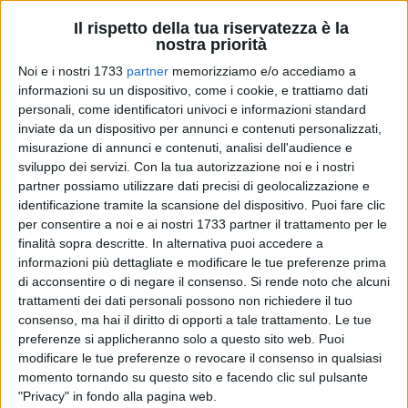
Il rispetto della tua riservatezza è la
nostra priorità
Noi e i nostri 1733
partner
memorizziamo e/o accediamo a
informazioni su un dispositivo, come i cookie, e trattiamo dati
6
personali, come identificatori univoci e informazioni standard
inviate da un dispositivo per annunci e contenuti personalizzati,
misurazione di annunci e contenuti, analisi dell'audience e
sviluppo dei servizi.
Con la tua autorizzazione noi e i nostri
Un Centro storico sempre più accogliente e vivibile: è questo
partner possiamo utilizzare dati precisi di geolocalizzazione e
l'obiettivo delle modifiche apportate dall'Amministrazione
identificazione tramite la scansione del dispositivo. Puoi fare clic
comunale alla ZTL Zona a Traffico Limitato.
per consentire a noi e ai nostri 1733 partner il trattamento per le
finalità sopra descritte. In alternativa puoi accedere a
Dal prossimo 22 giugno, infatti, non sussisterà più la
informazioni più dettagliate e modificare le tue preferenze prima
differenziazione tra "Zona A" e "Zona B" per quanto riguarda
di acconsentire o di negare il consenso.
Si rende noto che alcuni
trattamenti dei dati personali possono non richiedere il tuo
la sosta dei cittadini residenti, domiciliatari e titolari di
consenso, ma hai il diritto di opporti a tale trattamento. Le tue
attività commerciali. Pertanto, tutti gli utenti autorizzati
preferenze si applicheranno solo a questo sito web. Puoi
potranno parcheggiare i propri veicoli nell'intera area del
modificare le tue preferenze o revocare il consenso in qualsiasi
centro storico e nelle aree riservate esterne al centro storico
momento tornando su questo sito e facendo clic sul pulsante
(in via La Marina, nel tratto di Corso Umberto compreso tra
"Privacy" in fondo alla pagina web.