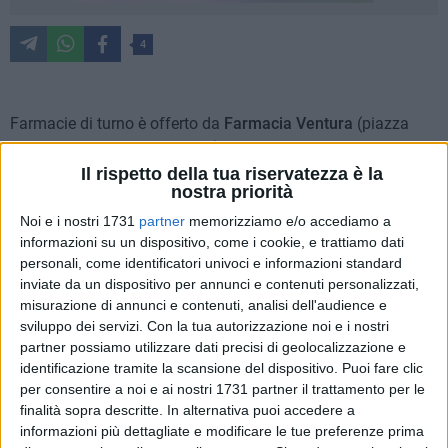
4
Farmacie di turno è offerto da
Farmacia Ventura
(piazza
Vittorio Emanuele II Bisceglie).
Si ricorda che per usufruire del servizio notturno, dopo le ore
Il rispetto della tua riservatezza è la
nostra priorità
22:00, al farmacista spetta un diritto addizionale di € 7,50.
Per ulteriori informazione rivolgersi ai Metronotte: 080-
Noi e i nostri 1731
partner
memorizziamo e/o accediamo a
3924450.
informazioni su un dispositivo, come i cookie, e trattiamo dati
personali, come identificatori univoci e informazioni standard
Lunedì 26 febbraio
inviate da un dispositivo per annunci e contenuti personalizzati,
Farmacia SILVESTRIS
misurazione di annunci e contenuti, analisi dell'audience e
sviluppo dei servizi.
Con la tua autorizzazione noi e i nostri
Martedì 27 febbraio
partner possiamo utilizzare dati precisi di geolocalizzazione e
Farmacia CASTELLANO
identificazione tramite la scansione del dispositivo. Puoi fare clic
Mercoledì 28 febbraio
per consentire a noi e ai nostri 1731 partner il trattamento per le
Farmacia SAN FRANCESCO
finalità sopra descritte. In alternativa puoi accedere a
informazioni più dettagliate e modificare le tue preferenze prima
Giovedì 1 marzo