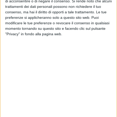
di acconsentire o di negare il consenso.
Si rende noto che alcuni
Farmacia AL SEMINARIO
trattamenti dei dati personali possono non richiedere il tuo
Venerdì 2 marzo
consenso, ma hai il diritto di opporti a tale trattamento. Le tue
Farmacia MALCANGIO
preferenze si applicheranno solo a questo sito web. Puoi
Sabato 3 marzo
modificare le tue preferenze o revocare il consenso in qualsiasi
DIURNO: Farmacia D'AMORE
momento tornando su questo sito e facendo clic sul pulsante
Farmacia CASTELLANO
"Privacy" in fondo alla pagina web.
Farmacia PELLEGRINI
Farmacia SAN FRANCESCO
Farmacia SILVESTRIS
Farmacia MALCANGIO
POMERIDIANO E NOTTURNO: Farmacia D'AMORE
Domenica 4 marzo
Farmacia COLASUONNO
LE FARMACIE DI BISCEGLIE
AL SEMINARIO / viale Vincenzo Calace 54 / Tel.
080.396.82.16.86 / 080.336.24.50
CASTELLANO / piazza Vittorio Emanuele 7 / Tel.
080.392.14.48
COLASUONNO / via Giuseppe Mazzini 1 / Tel.