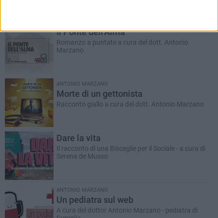
RUBRICHE AGGIORNATE DI RECENTE
Il Ponte dell'Almà
Romanzo a puntate a cura del dott. Antonio
Marzano
ANTONIO MARZANO
Morte di un gettonista
Racconto giallo a cura del dott. Antonio Marzano
Dare la vita
Il racconto di una Bisceglie per il Sociale - a cura di
Serena de Musso
ANTONIO MARZANO
Un pediatra sul web
A cura del dottor Antonio Marzano - pediatra di