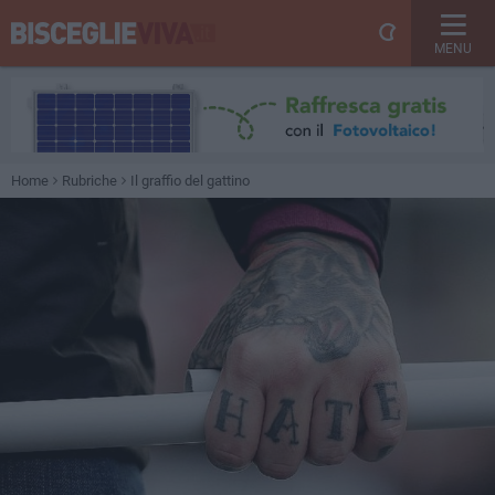
MENU
Home
Rubriche
Il graffio del gattino