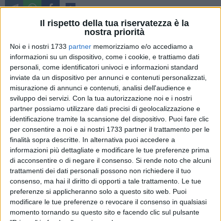
9
A cura di
NICOLA AMBROSINO
Il rispetto della tua riservatezza è la
nostra priorità
Noi e i nostri 1733
partner
memorizziamo e/o accediamo a
Nelle periferie romane ci sono i manganelli;
informazioni su un dispositivo, come i cookie, e trattiamo dati
operai in sciopero davanti ai lor cancelli;
personali, come identificatori univoci e informazioni standard
inviate da un dispositivo per annunci e contenuti personalizzati,
aggression brutali, a colpi di testate,
misurazione di annunci e contenuti, analisi dell'audience e
bruti sempre liberi per le lor bravate.
sviluppo dei servizi.
Con la tua autorizzazione noi e i nostri
partner possiamo utilizzare dati precisi di geolocalizzazione e
Grandi territori, già "Terra di nessuno";
identificazione tramite la scansione del dispositivo. Puoi fare clic
dove mai si trova carabiniere alcuno;
per consentire a noi e ai nostri 1733 partner il trattamento per le
terre di conquista di mafie e camorristi,
finalità sopra descritte. In alternativa puoi accedere a
di ndrangheta e di droga, narrazioni tristi.
informazioni più dettagliate e modificare le tue preferenze prima
di acconsentire o di negare il consenso.
Si rende noto che alcuni
trattamenti dei dati personali possono non richiedere il tuo
Questo è il mio Paese, dove un candidato,
consenso, ma hai il diritto di opporti a tale trattamento. Le tue
da voti della mafia, viene ben votato...
preferenze si applicheranno solo a questo sito web. Puoi
e dopo qualche giorno, per grande corruzione,
modificare le tue preferenze o revocare il consenso in qualsiasi
lo portan trafelato, correndo, poi in prigione.
momento tornando su questo sito e facendo clic sul pulsante