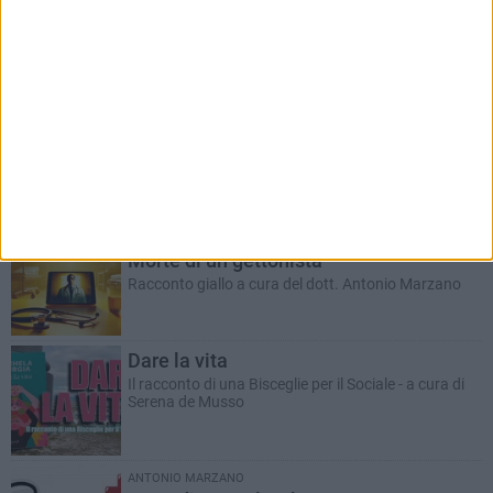
RUBRICHE AGGIORNATE DI RECENTE
Il Ponte dell'Almà
Romanzo a puntate a cura del dott. Antonio
Marzano
ANTONIO MARZANO
Morte di un gettonista
Racconto giallo a cura del dott. Antonio Marzano
Dare la vita
Il racconto di una Bisceglie per il Sociale - a cura di
Serena de Musso
ANTONIO MARZANO