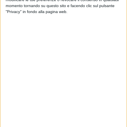
Una risposta alla sedentarietà - 7ª lezione
momento tornando su questo sito e facendo clic sul pulsante
"Privacy" in fondo alla pagina web.
9 APRILE 2020
Una risposta alla sedentarietà - 6ª lezione
7 APRILE 2020
Una risposta alla sedentarietà - 5ª lezione
2 APRILE 2020
Una risposta alla sedentarietà - 4ª lezione
30 MARZO 2020
Una risposta alla sedentarietà - 3ª lezione