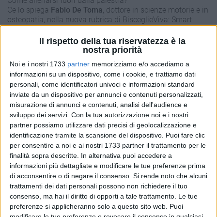
Come allenarsi fuori dalla palestra?
Ce lo spiega
Fabio De Toma
, dottore in scienze motorie e in
osteopatia, nella nuova rubrica di BisceglieViva: Smart
work... out - La risposta alla sedentarietà!
Il rispetto della tua riservatezza è la
nostra priorità
Home
Rubriche
Smart work...out
Noi e i nostri 1733
partner
memorizziamo e/o accediamo a
informazioni su un dispositivo, come i cookie, e trattiamo dati
9 LUGLIO 2020
personali, come identificatori univoci e informazioni standard
Hai bisogno del personal trainer?
inviate da un dispositivo per annunci e contenuti personalizzati,
misurazione di annunci e contenuti, analisi dell'audience e
sviluppo dei servizi.
Con la tua autorizzazione noi e i nostri
10 MAGGIO 2020
partner possiamo utilizzare dati precisi di geolocalizzazione e
Una risposta alla sedentarietà - 9ª lezione
identificazione tramite la scansione del dispositivo. Puoi fare clic
per consentire a noi e ai nostri 1733 partner il trattamento per le
finalità sopra descritte. In alternativa puoi accedere a
informazioni più dettagliate e modificare le tue preferenze prima
27 APRILE 2020
Una risposta alla sedentarietà - 8ª lezione
di acconsentire o di negare il consenso.
Si rende noto che alcuni
trattamenti dei dati personali possono non richiedere il tuo
consenso, ma hai il diritto di opporti a tale trattamento. Le tue
preferenze si applicheranno solo a questo sito web. Puoi
19 APRILE 2020
modificare le tue preferenze o revocare il consenso in qualsiasi