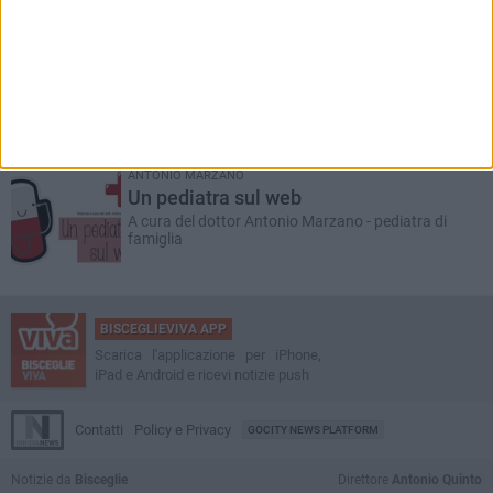
Dare la vita
Il racconto di una Bisceglie per il Sociale - a cura di
Serena de Musso
ANTONIO MARZANO
Un pediatra sul web
A cura del dottor Antonio Marzano - pediatra di
famiglia
BISCEGLIEVIVA APP
Scarica l'applicazione per iPhone,
iPad e Android e ricevi notizie push
Contatti
Policy e Privacy
GOCITY NEWS PLATFORM
Notizie da
Bisceglie
Direttore
Antonio Quinto