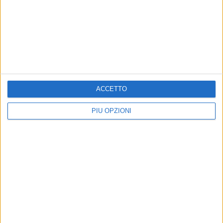
BISCEGLIE - 21 LUGLIO 2017
Primo test, il Bisceglie ne fa 12
Precedente
1
2
...
173
174
175
176
177
ACCETTO
...
Successiva
PIÙ OPZIONI