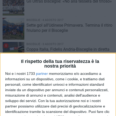
Gli Ultras Bisceglie: «No alla tessera del tifoso»
BISCEGLIE - 4 AGOSTO 2017
Sette gol all'Udinese Primavera. Termina il ritiro
friulano per il Bisceglie
BISCEGLIE - 3 AGOSTO 2017
5
Coppa Italia, Fidelis Andria-Bisceglie in diretta
su Sportube
Il rispetto della tua riservatezza è la
nostra priorità
BISCEGLIE - 3 AGOSTO 2017
Don Uva, raduno in attesa del ripescaggio in
Noi e i nostri 1733
partner
memorizziamo e/o accediamo a
Prima categoria
informazioni su un dispositivo, come i cookie, e trattiamo dati
personali, come identificatori univoci e informazioni standard
inviate da un dispositivo per annunci e contenuti personalizzati,
BISCEGLIE - 3 AGOSTO 2017
misurazione di annunci e contenuti, analisi dell'audience e
Unione, amichevole di lusso giovedì 10 con la
sviluppo dei servizi.
Con la tua autorizzazione noi e i nostri
Fidelis Andria
partner possiamo utilizzare dati precisi di geolocalizzazione e
identificazione tramite la scansione del dispositivo. Puoi fare clic