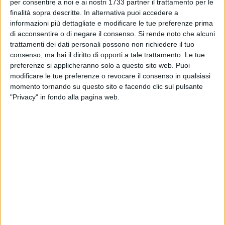
BISCEGLIE - 2 AGOSTO 2017
per consentire a noi e ai nostri 1733 partner il trattamento per le
L'Unione ricomincia da Ruvo
finalità sopra descritte. In alternativa puoi accedere a
informazioni più dettagliate e modificare le tue preferenze prima
di acconsentire o di negare il consenso.
Si rende noto che alcuni
trattamenti dei dati personali possono non richiedere il tuo
BISCEGLIE - 2 AGOSTO 2017
2
consenso, ma hai il diritto di opporti a tale trattamento. Le tue
Bisceglie, ecco la Supporter Card
preferenze si applicheranno solo a questo sito web. Puoi
modificare le tue preferenze o revocare il consenso in qualsiasi
momento tornando su questo sito e facendo clic sul pulsante
BISCEGLIE - 1 AGOSTO 2017
"Privacy" in fondo alla pagina web.
Bisceglie, un altro difensore: Markic
BISCEGLIE - 31 LUGLIO 2017
Tim Cup, i risultati del primo turno e gli
abbinamenti delle gare di domenica 6
BISCEGLIE - 30 LUGLIO 2017
La spunta il Venezia ma è un ottimo Bisceglie