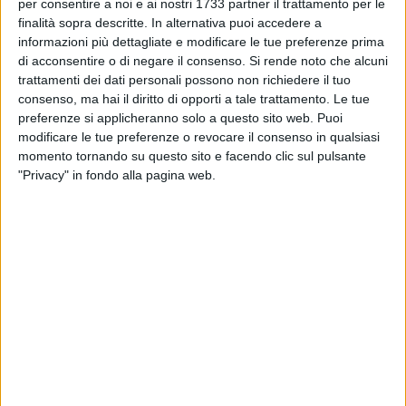
PUGLIA - 21 MAGGIO 2021
per consentire a noi e ai nostri 1733 partner il trattamento per le
La Star Volley non fa sconti, 3-0 al Corato e
finalità sopra descritte. In alternativa puoi accedere a
primato in classifica
informazioni più dettagliate e modificare le tue preferenze prima
di acconsentire o di negare il consenso.
Si rende noto che alcuni
trattamenti dei dati personali possono non richiedere il tuo
PUGLIA - 20 MAGGIO 2021
consenso, ma hai il diritto di opporti a tale trattamento. Le tue
Star Volley, vietato distarsi
preferenze si applicheranno solo a questo sito web. Puoi
modificare le tue preferenze o revocare il consenso in qualsiasi
momento tornando su questo sito e facendo clic sul pulsante
PUGLIA - 18 MAGGIO 2021
"Privacy" in fondo alla pagina web.
Sportilia torna in vetta alla classifica di Serie C
PUGLIA - 16 MAGGIO 2021
Sportilia kappaò a Cerignola
ITALIA - 15 MAGGIO 2021
Star Volley, nona vittoria stagionale per 3-0