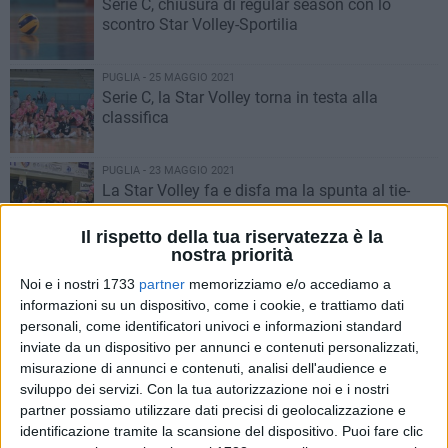
Serie C, chiusura di regular season con lo
scontro Star Volley-Sportilia
PUGLIA - 25 MAGGIO 2021
Serie C, la Star Volley torna in testa alla
classifica
PUGLIA - 23 MAGGIO 2021
La Star Volley fa e disfa ma la spunta al tie-
break sul parquet di Cerignola
Il rispetto della tua riservatezza è la
nostra priorità
PUGLIA - 23 MAGGIO 2021
Sportilia passa anche sul parquet di Foggia
Noi e i nostri 1733
partner
memorizziamo e/o accediamo a
informazioni su un dispositivo, come i cookie, e trattiamo dati
personali, come identificatori univoci e informazioni standard
inviate da un dispositivo per annunci e contenuti personalizzati,
PUGLIA - 21 MAGGIO 2021
misurazione di annunci e contenuti, analisi dell'audience e
Sportilia a Foggia per confermarsi in testa alla
sviluppo dei servizi.
Con la tua autorizzazione noi e i nostri
classifica
partner possiamo utilizzare dati precisi di geolocalizzazione e
identificazione tramite la scansione del dispositivo. Puoi fare clic