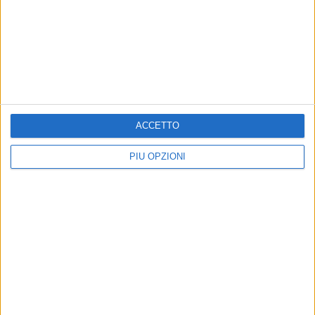
PUGLIA - 4 MAGGIO 2021
Star Volley, tour de force da sette gare in 21
giorni
Precedente
1
2
...
26
27
28
29
30
...
ACCETTO
Successiva
PIÙ OPZIONI